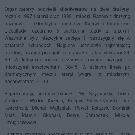
Organizatorzy podzielili absolwentów na dwie drużyny:
rocznik 1997 i starsi oraz 1998 i młodsi. Razem z drużyną
uczniów - aktualnych mistrzów Kujawsko-Pomorskiej
Licealiady rozegrano 3 spotkania każdy z każdym.
Wszystkie były niezwykle zacięte i rozstrzygały się w
ostatnich sekundach. Najpierw uczniowie najmniejszą
możliwą różnicą przegrali ze starszymi absolwentami 29-
30. W kolejnym meczu uczniowie również przegrali z
młodszymi absolwentami 38-45. W ścisłym finale po
dramatycznym meczu starsi wygrali z młodszymi
absolwentami 31-30.
Reprezentację uczniów tworzyli: Wit Szymański, Dmitrij
Zhaludok, Wiktor Kałecki, Kacper Skrzypczyński, Jan
Kwieciński, Michał Wojtysiak, Paweł Książek, Dominik
Misz, Marcin Okoński, Borys Chrupczak, Mikołaj
Czołgoszewski.
Drużyna starszych absolwentów: Michał Rudnicki, Jacek