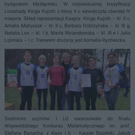
bydgoskim Myślęcinku. W indywidualnej klasyfikacji
Licealiady Kinga Kujoth z klasy II c wywalczyła również IV
miejsce. Skład reprezentacji Kaspra: Kinga Kujoth – kl. II c,
Amelia Matuszak – kl. II c, Barbara Dobrzyńska – kl. III g,
Natalia Los – kl. I b, Marta Wylandowska – kl. III e i Julia
Lipińska – I c. Trenerem drużyny jest Kornelia Rychwicka.
Siedmioro uczniów I LO awansowało do finału
Wojewódzkiego Konkursu Matematycznego im. prof.
Stefana Banacha: z klasy I b – Kacper Bazelski, Jakub