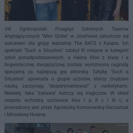
VIII Ogólnopolski Przegląd Szkolnych Teatrów
Anglojęzycznych "Mini Globe" w Józefowie zakończył się
sukcesem dla grupy teatralnej The RATS z Kaspra. Ich
spektakl "Such a Situation" zdobył III miejsce w kategorii
szkół ponadpodstawowych, a Halina Kłos z klasy I a
lingwistycznej dwujęzycznej została wyróżniona nagrodą
specjalną za najlepszą grę aktorską. Sztukę "Such a
Situation" opowiada o grupie uczniów, którzy znudzeni
nauką zaczynają "eksperymentować" z narkotykami.
Niestety, taka "zabawa" kończy się tragicznie. W skład
zespołu wchodzą uczniowie klas I a, II c i III c, a
prowadzony jest przez Agnieszkę Komorowską-Owczarzak
i Mirosławę Husevę.