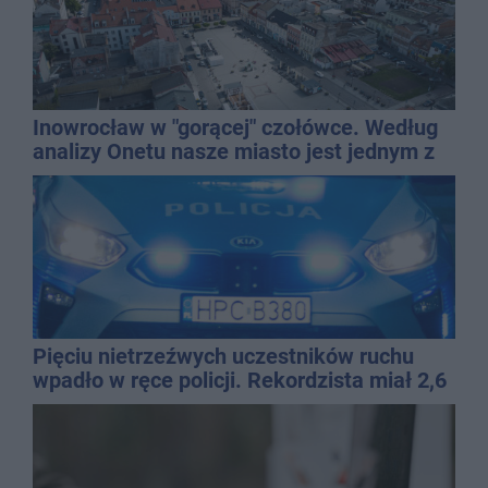
Inowrocław w "gorącej" czołówce. Według
analizy Onetu nasze miasto jest jednym z
najbardziej narażonych na upały
Pięciu nietrzeźwych uczestników ruchu
wpadło w ręce policji. Rekordzista miał 2,6
promila