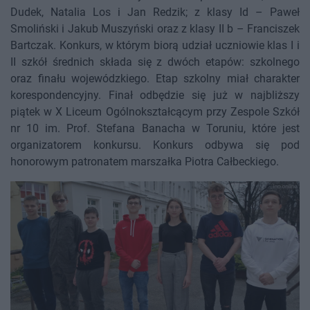
Dudek, Natalia Los i Jan Redzik; z klasy Id – Paweł
Smoliński i Jakub Muszyński oraz z klasy II b – Franciszek
Bartczak. Konkurs, w którym biorą udział uczniowie klas I i
II szkół średnich składa się z dwóch etapów: szkolnego
oraz finału wojewódzkiego. Etap szkolny miał charakter
korespondencyjny. Finał odbędzie się już w najbliższy
piątek w X Liceum Ogólnokształcącym przy Zespole Szkół
nr 10 im. Prof. Stefana Banacha w Toruniu, które jest
organizatorem konkursu. Konkurs odbywa się pod
honorowym patronatem marszałka Piotra Całbeckiego.