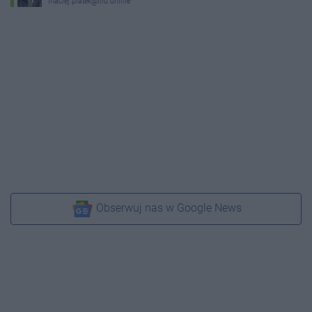
maciej.piatek@ino.online
Obserwuj nas w Google News