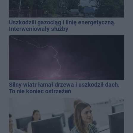
Uszkodzili gazociąg i linię energetyczną.
Interweniowały służby
Silny wiatr łamał drzewa i uszkodził dach.
To nie koniec ostrzeżeń