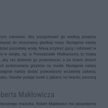
snym zakwasie. Aby przygotować go według przepisu
mieszać do otrzymania gładkiej masy. Następnie należy
 i dolać pozostałą wodę. Masę przykryć gazą i odstawić w
ze w święta, np. w Poniedziałek Wielkanocny, to trzeba
i, aby raz dziennie go przemieszać, a po trzech dniach
 od podsmażenia grzybów na maśle. Następnie należy
stępnie należy dodać przecedzony wcześniej zakwas,
maku. Gessler podaje żurek z jajkami na twardo, parzoną
oberta Makłowicza
adycyjnego mazurka. Robert Makłowicz ma sprawdzony