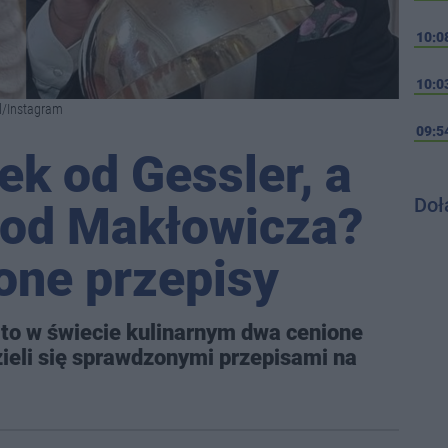
10:0
10:0
al/Instagram
09:5
ek od Gessler, a
Doł
od Makłowicza?
one przepisy
to w świecie kulinarnym dwa cenione
zieli się sprawdzonymi przepisami na