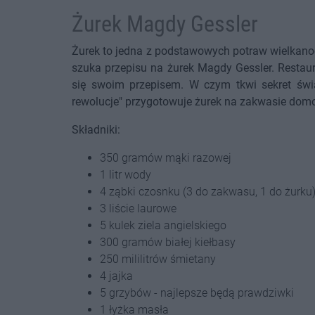
Żurek Magdy Gessler
Żurek to jedna z podstawowych potraw wielkanoc
szuka przepisu na żurek Magdy Gessler. Restaur
się swoim przepisem. W czym tkwi sekret św
rewolucje" przygotowuje żurek na zakwasie domow
Składniki:
350 gramów mąki razowej
1 litr wody
4 ząbki czosnku (3 do zakwasu, 1 do żurku
3 liście laurowe
5 kulek ziela angielskiego
300 gramów białej kiełbasy
250 mililitrów śmietany
4 jajka
5 grzybów - najlepsze będą prawdziwki
1 łyżka masła