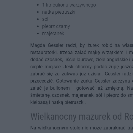
1 litr bulionu warzywnego
natka pietruszki
sól
pieprz czarny
majeranek
Magda Gessler radzi, by żurek robić na wła
restauratorki, trzeba zalać mąkę wrzątkiem i 
dodać czosnek, liście laurowe, ziele angielskie
ciepłe miejsce. Jeśli chcemy podać zupę jeszc
zabrać się za zakwas już dzisiaj. Gessler radz
przecedzić. Gotowanie żurku Gessler zaczyna
zalać je bulionem i gotować, aż zmiękną. Na
śmietanę, czosnek, majeranek, sól i pieprz do s
kiełbasą i natką pietruszki.
Wielkanocny mazurek od R
Na wielkanocnym stole nie może zabraknąć tr