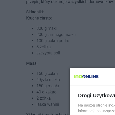
przepis, który oczaruje wszystkich domowników.
Składniki:
Kruche ciasto:
300 g mąki
200 g zimnego masła
100 g cukru pudru
3 żółtka
szczypta soli
Masa:
150 g cukru
4 łyżki mleka
150 g masła
40 g kakao
Drogi Użytkow
2 żółtka
laska wanilii
Na naszej stronie in
informacje na urządze
Składniki na kruche ciasto należy zagnieść i 