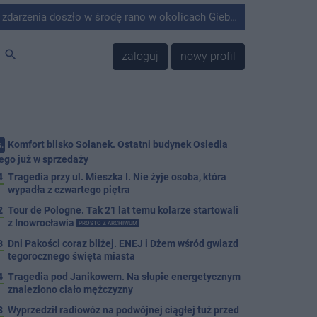
środę rano w okolicach Giebni koło Janikowa. Wówczas na słupie energetycznym odnaleziono ciało mężczyzny.
search
zaloguj
nowy profil
Komfort blisko Solanek. Ostatni budynek Osiedla
.
ego już w sprzedaży
4
Tragedia przy ul. Mieszka I. Nie żyje osoba, która
wypadła z czwartego piętra
2
Tour de Pologne. Tak 21 lat temu kolarze startowali
z Inowrocławia
PROSTO Z ARCHIWUM
3
Dni Pakości coraz bliżej. ENEJ i Dżem wśród gwiazd
tegorocznego święta miasta
4
Tragedia pod Janikowem. Na słupie energetycznym
znaleziono ciało mężczyzny
3
Wyprzedził radiowóz na podwójnej ciągłej tuż przed