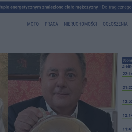
łupie energetycznym znaleziono ciało mężczyzny
• Do tragicznego zdarzenia doszło w 
MOTO
PRACA
NIERUCHOMOŚCI
OGŁOSZENIA
Spons
Zieln
22:1
21:2
12:5
12:1
11:4