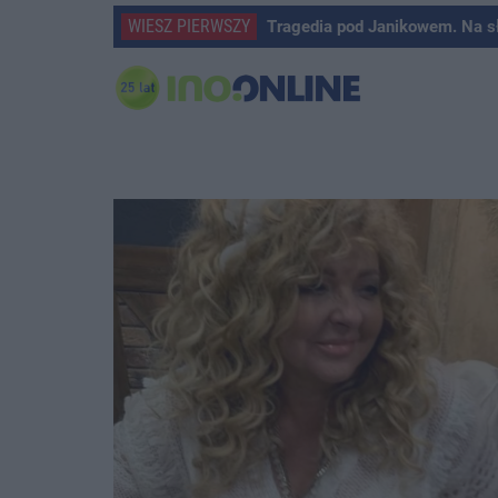
WIESZ PIERWSZY
Tragedia pod Janikowem. Na s