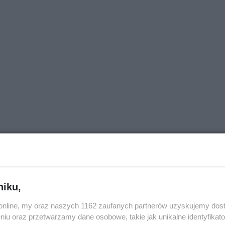
niku,
o.online, my oraz naszych 1162 zaufanych partnerów uzyskujemy dos
niu oraz przetwarzamy dane osobowe, takie jak unikalne identyfikat
uformować kulkę. Ciasto zawinąć w folię i wstawić do