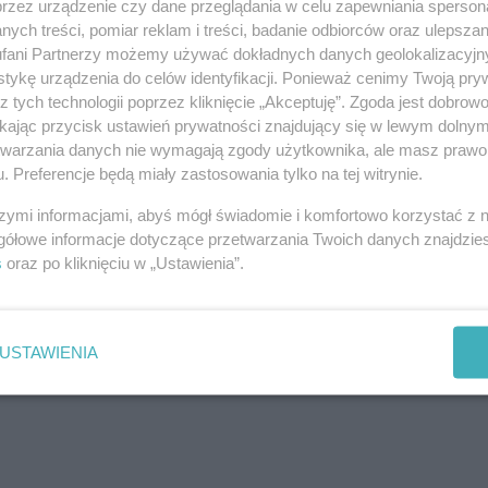
przez urządzenie czy dane przeglądania w celu zapewniania sperson
o należy wyjąć z lodówki, rozwałkować na dość cienki
ych treści, pomiar reklam i treści, badanie odbiorców oraz ulepszan
lub do robienia tart. Następnie - aby w czasie pieczenia
fani Partnerzy możemy używać dokładnych danych geolokalizacyjn
sto widelcem. Ciasto kruche należy piec w piekarniku
tykę urządzenia do celów identyfikacji. Ponieważ cenimy Twoją pry
z tych technologii poprzez kliknięcie „Akceptuję”. Zgoda jest dobro
 10-15 min.
ikając przycisk ustawień prywatności znajdujący się w lewym dolny
nka wyjęte z laski wanilii i mleko. Całość zagotować na
etwarzania danych nie wymagają zgody użytkownika, ale masz prawo 
gęstnieje. Następnie dołożyć masło i dobrze wymieszać.
. Preferencje będą miały zastosowania tylko na tej witrynie.
ia. Po lekkim wystudzeniu do masy należy dodać jajka i
szymi informacjami, abyś mógł świadomie i komfortowo korzystać z
ą masę trzeba wylać na upieczone wcześniej ciasto.
gółowe informacje dotyczące przetwarzania Twoich danych znajdzi
s
oraz po kliknięciu w „Ustawienia”.
USTAWIENIA