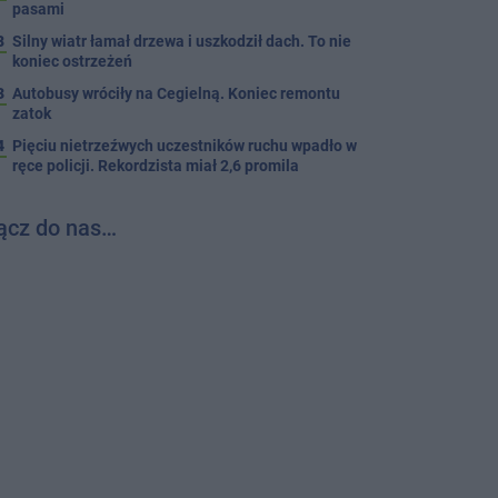
pasami
8
Silny wiatr łamał drzewa i uszkodził dach. To nie
koniec ostrzeżeń
3
Autobusy wróciły na Cegielną. Koniec remontu
zatok
4
Pięciu nietrzeźwych uczestników ruchu wpadło w
ręce policji. Rekordzista miał 2,6 promila
ącz do nas…