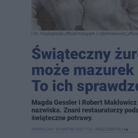
| fot. magdagessler_official/Instagram // robermaklowicz_offici
Świąteczny żur
może mazurek 
To ich sprawdz
Magda Gessler i Robert Makłowicz 
nazwiska. Znani restauratorzy pod
świąteczne potrawy.
INOWROCŁAW
|
15 KWIETNIA 2022 17:20
|
SPOŁECZEŃSTWO
|