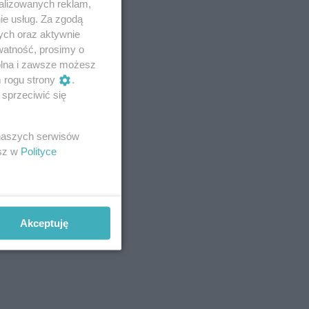
alizowanych reklam,
ie usług. Za zgodą
ych oraz aktywnie
watność, prosimy o
wolna i zawsze możesz
m rogu strony
.
sprzeciwić się
 naszych serwisów
esz w
Polityce
Akceptuję