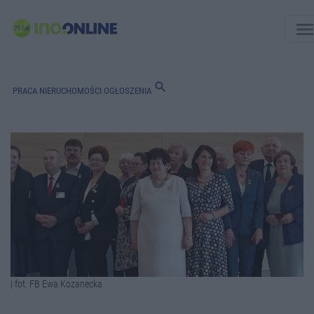
men
search
PRACA
NIERUCHOMOŚCI
OGŁOSZENIA
| fot. FB Ewa Kozanecka