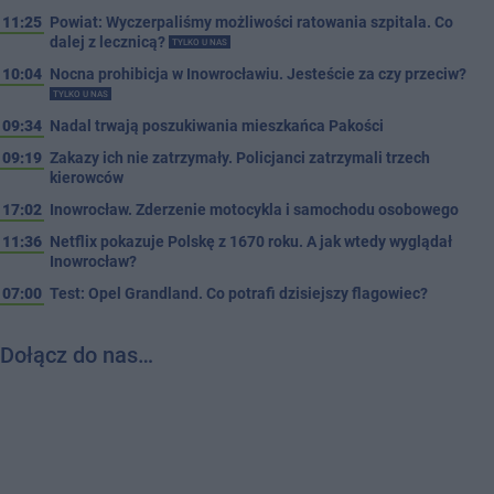
11:25
Powiat: Wyczerpaliśmy możliwości ratowania szpitala. Co
dalej z lecznicą?
TYLKO U NAS
10:04
Nocna prohibicja w Inowrocławiu. Jesteście za czy przeciw?
TYLKO U NAS
09:34
Nadal trwają poszukiwania mieszkańca Pakości
09:19
Zakazy ich nie zatrzymały. Policjanci zatrzymali trzech
kierowców
17:02
Inowrocław. Zderzenie motocykla i samochodu osobowego
11:36
Netflix pokazuje Polskę z 1670 roku. A jak wtedy wyglądał
Inowrocław?
07:00
Test: Opel Grandland. Co potrafi dzisiejszy flagowiec?
Dołącz do nas…