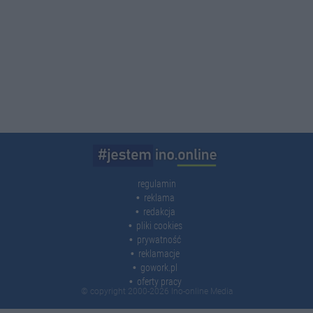
regulamin
reklama
redakcja
pliki cookies
prywatność
reklamacje
gowork.pl
oferty pracy
© copyright 2000-2026 Ino-online Media