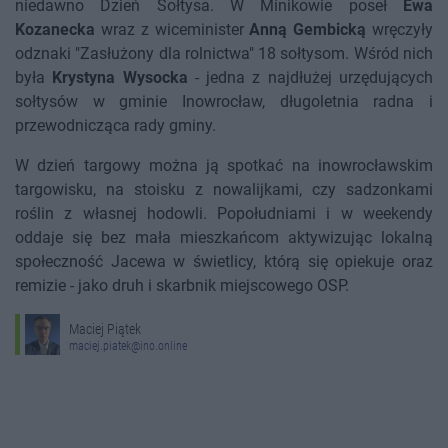
niedawno Dzień Sołtysa. W Minikowie poseł
Ewa
Kozanecka
wraz z wiceminister
Anną Gembicką
wręczyły
odznaki "Zasłużony dla rolnictwa" 18 sołtysom. Wśród nich
była
Krystyna Wysocka
- jedna z najdłużej urzędujących
sołtysów w gminie Inowrocław, długoletnia radna i
przewodnicząca rady gminy.
W dzień targowy można ją spotkać na inowrocławskim
targowisku, na stoisku z nowalijkami, czy sadzonkami
roślin z własnej hodowli. Popołudniami i w weekendy
oddaje się bez mała mieszkańcom aktywizując lokalną
społeczność Jacewa w świetlicy, którą się opiekuje oraz
remizie - jako druh i skarbnik miejscowego OSP.
Maciej Piątek
maciej.piatek@ino.online