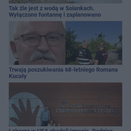
Tak źle jest z wodą w Solankach.
Wyłączono fontannę i zaplanowano
dolewkę
Trwają poszukiwania 68-letniego Romana
Kucały
Lekarze w USA zbadali Ignasia. Rodzice