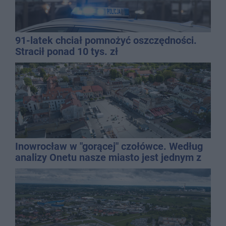
91-latek chciał pomnożyć oszczędności.
Stracił ponad 10 tys. zł
Inowrocław w "gorącej" czołówce. Według
analizy Onetu nasze miasto jest jednym z
najbardziej narażonych na upały