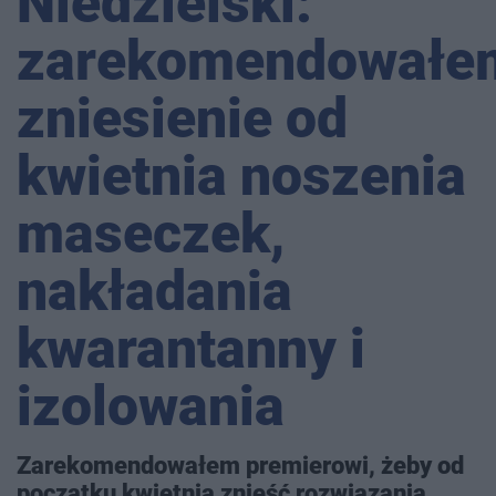
Niedzielski:
zarekomendowałe
zniesienie od
kwietnia noszenia
maseczek,
nakładania
kwarantanny i
izolowania
Zarekomendowałem premierowi, żeby od
początku kwietnia znieść rozwiązania