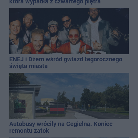
która wypadła z czwartego piętra
ENEJ i Dżem wśród gwiazd tegorocznego
święta miasta
Autobusy wróciły na Cegielną. Koniec
remontu zatok