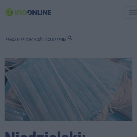
men
search
PRACA
NIERUCHOMOŚCI
OGŁOSZENIA