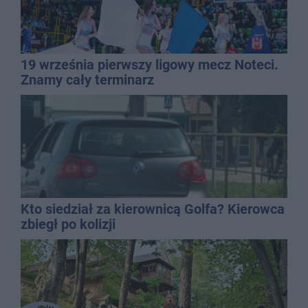
19 września pierwszy ligowy mecz Noteci.
Znamy cały terminarz
Kto siedział za kierownicą Golfa? Kierowca
zbiegł po kolizji