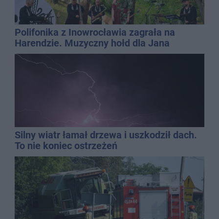
Polifonika z Inowrocławia zagrała na
Harendzie. Muzyczny hołd dla Jana
Kasprowicza
Silny wiatr łamał drzewa i uszkodził dach.
To nie koniec ostrzeżeń