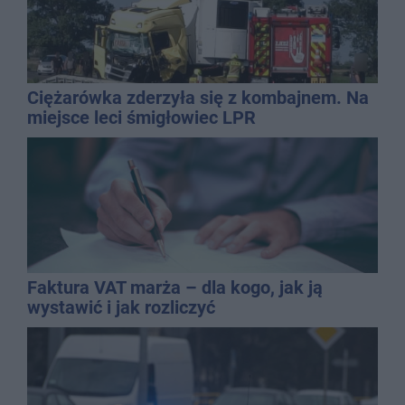
Ciężarówka zderzyła się z kombajnem. Na
miejsce leci śmigłowiec LPR
Faktura VAT marża – dla kogo, jak ją
wystawić i jak rozliczyć