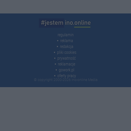
regulamin
reklama
redakcja
pliki cookies
prywatność
reklamacje
gowork.pl
oferty pracy
© copyright 2000-2026 Ino-online Media