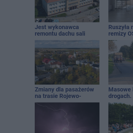
Jest wykonawca
Ruszyła 
remontu dachu sali
remizy O
gimastycznej
Zmiany dla pasażerów
Masowe k
na trasie Rojewo-
drogach.
Inowrocław
prowadzi