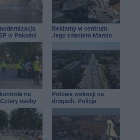
modernizacja
Reklamy w centrum.
SP w Pakości
Jego zdaniem Marcin
Wroński jest w błędzie
[akt.]
ontrole na
Połowa wakacji na
 Cztery osoby
drogach. Policja
ły po alkoholu
podsumowała lipiec