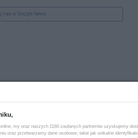
j nas w Google News
niku,
o.online, my oraz naszych 1160 zaufanych partnerów uzyskujemy dos
niu oraz przetwarzamy dane osobowe, takie jak unikalne identyfikat