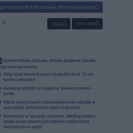
ywne opady deszczu oraz silny wiatr. W wyniku niekorzystnych warunków atmosferycznych strażacy z terenu powiatu interweniowali 13 razy.
search
zaloguj
nowy profil
Komfort blisko Solanek. Ostatni budynek Osiedla
.
ego już w sprzedaży
8
Silny wiatr łamał drzewa i uszkodził dach. To nie
koniec ostrzeżeń
3
Autobusy wróciły na Cegielną. Koniec remontu
zatok
4
Pięciu nietrzeźwych uczestników ruchu wpadło w
ręce policji. Rekordzista miał 2,6 promila
7
Inowrocław w "gorącej" czołówce. Według analizy
Onetu nasze miasto jest jednym z najbardziej
narażonych na upały