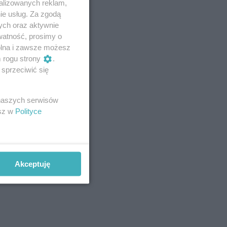
alizowanych reklam,
ie usług. Za zgodą
ych oraz aktywnie
watność, prosimy o
wolna i zawsze możesz
m rogu strony
.
sprzeciwić się
 naszych serwisów
esz w
Polityce
Akceptuję