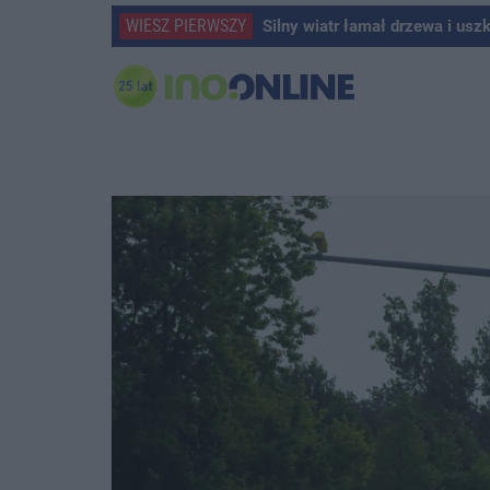
WIESZ PIERWSZY
Silny wiatr łamał drzewa i usz