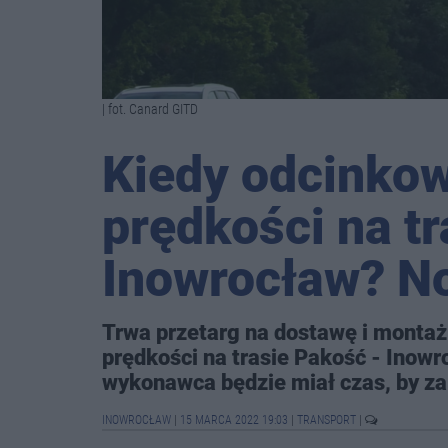
| fot. Canard GITD
Kiedy odcinko
prędkości na t
Inowrocław? N
Trwa przetarg na dostawę i monta
prędkości na trasie Pakość - Inowro
wykonawca będzie miał czas, by za
INOWROCŁAW
|
15 MARCA 2022 19:03
|
TRANSPORT
|