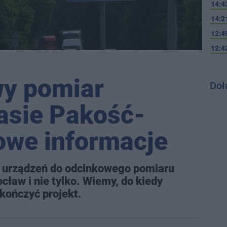
14:4
14:2
12:4
12:4
wy pomiar
Doł
rasie Pakość-
owe informacje
ż urządzeń do odcinkowego pomiaru
cław i nie tylko. Wiemy, do kiedy
kończyć projekt.