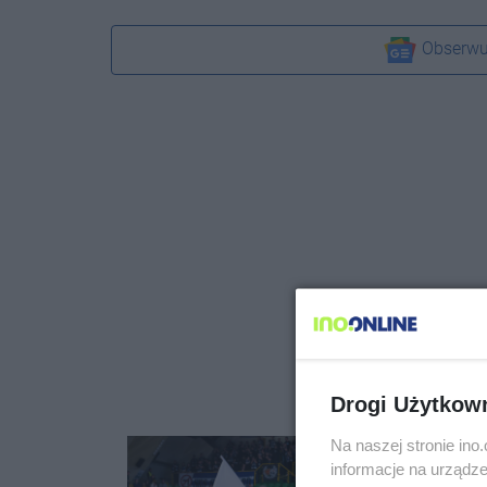
Obserwu
Drogi Użytkow
Na naszej stronie in
informacje na urządze