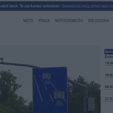
kodził dach. To nie koniec ostrzeżeń
• Dzisiejszej nocy przez nasz region przeszedł front burzowy, któremu towarzyszyły intens
MOTO
PRACA
NIERUCHOMOŚCI
OGŁOSZENIA
Spons
Zieln
10:0
10:0
09:5
21:5