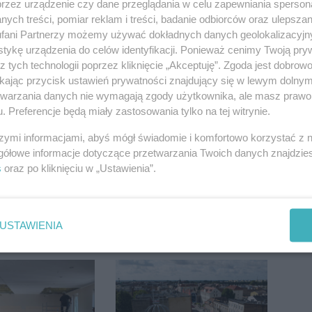
przez urządzenie czy dane przeglądania w celu zapewniania sperson
ych treści, pomiar reklam i treści, badanie odbiorców oraz ulepszan
fani Partnerzy możemy używać dokładnych danych geolokalizacyjn
tykę urządzenia do celów identyfikacji. Ponieważ cenimy Twoją pry
z tych technologii poprzez kliknięcie „Akceptuję”. Zgoda jest dobro
ikając przycisk ustawień prywatności znajdujący się w lewym dolny
sauny, a nie
Kolizja na Rąbinie.
etwarzania danych nie wymagają zgody użytkownika, ale masz prawo 
a dzieci?
Policja szuka kierowcy
. Preferencje będą miały zastosowania tylko na tej witrynie.
dpowiada
Golfa
szymi informacjami, abyś mógł świadomie i komfortowo korzystać z
gółowe informacje dotyczące przetwarzania Twoich danych znajdzi
s
oraz po kliknięciu w „Ustawienia”.
USTAWIENIA
 potem burze.
Kitchen helper od
ogoda nad
tupti.wood – czym
regionem
wyróżnia się na tle
innych modeli?