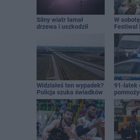
Silny wiatr łamał
W sobotę
drzewa i uszkodził
Festiwal
dach. To nie koniec
ostrzeżeń
Widziałeś ten wypadek?
91-latek 
Policja szuka świadków
pomnoży
oszczędno
ponad 10 