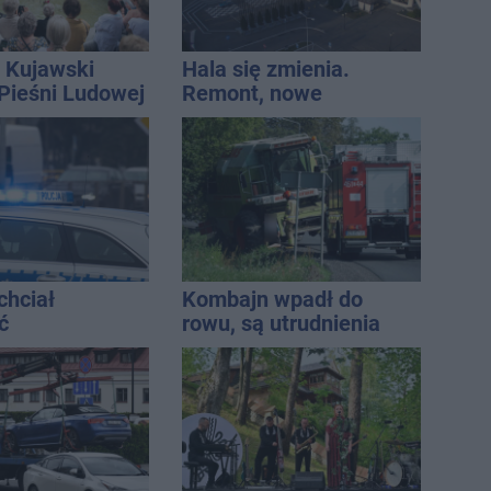
 Kujawski
Hala się zmienia.
 Pieśni Ludowej
Remont, nowe
nagłośnienie, a przed
wejściem stanie
QEMETICA ARENA
chciał
Kombajn wpadł do
ć
rowu, są utrudnienia
ści. Stracił
tys. zł