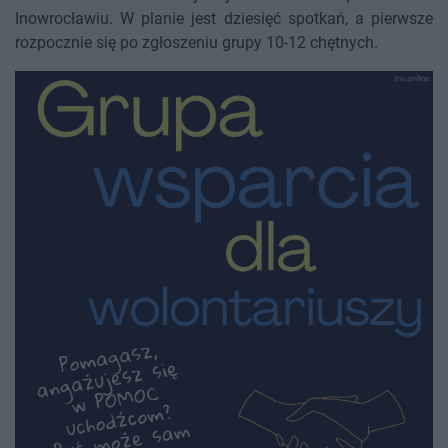
Inowrocławiu. W planie jest dziesięć spotkań, a pierwsze
rozpocznie się po zgłoszeniu grupy 10-12 chętnych.