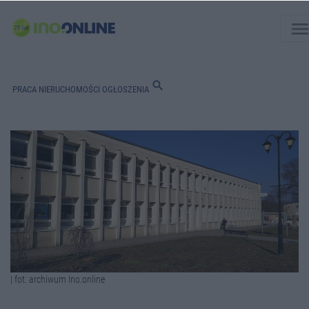
men
search
PRACA
NIERUCHOMOŚCI
OGŁOSZENIA
| fot. archiwum Ino.online