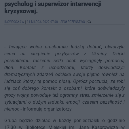
psycholog i superwizor interwencji
kryzysowej.
INOWROCŁAW
|
11 MARCA 2022 07:48
|
SPOŁECZEŃSTWO
|
-
Trwająca wojna uruchomiła ludzką dobroć, otworzyła
serca na cierpienie przybyszów z Ukrainy. Dzięki
pospolitemu ruszeniu setki osób wyciągnęły pomocną
dłoń. Kontakt z uchodźcami, którzy doświadczyli
dramatycznych zdarzeń odciska swoje piętno również na
ludziach którzy tę pomoc niosą. Oprócz poczucia, że robi
się coś dobrego kontakt z osobami, które doświadczyły
grozy wojny, powoduje też ogromny stres, zmierzenie się z
sytuacjami o dużym ładunku emocji, czasem bezsilność i
niemoc
- informują organizatorzy.
Grupa będzie działać w każdy poniedziałek o godzinie
17.30 w Bibliotece Miejskiej im. Jana Kasprowicza w