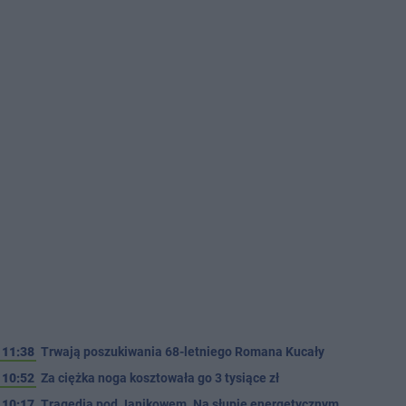
11:38
Trwają poszukiwania 68-letniego Romana Kucały
10:52
Za ciężka noga kosztowała go 3 tysiące zł
10:17
Tragedia pod Janikowem. Na słupie energetycznym