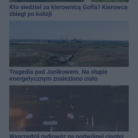
Kto siedział za kierownicą Golfa? Kierowca
zbiegł po kolizji
Tragedia pod Janikowem. Na słupie
energetycznym znaleziono ciało
mężczyzny
Wyprzedził radiowóz na podwójnej ciągłej