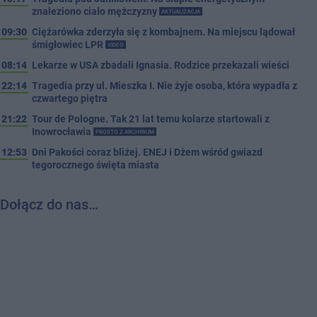
znaleziono ciało mężczyzny
AKTUALIZACJA
09:30
Ciężarówka zderzyła się z kombajnem. Na miejscu lądował
śmigłowiec LPR
VIDEO
08:14
Lekarze w USA zbadali Ignasia. Rodzice przekazali wieści
22:14
Tragedia przy ul. Mieszka I. Nie żyje osoba, która wypadła z
czwartego piętra
21:22
Tour de Pologne. Tak 21 lat temu kolarze startowali z
Inowrocławia
PROSTO Z ARCHIWUM
12:53
Dni Pakości coraz bliżej. ENEJ i Dżem wśród gwiazd
tegorocznego święta miasta
Dołącz do nas…