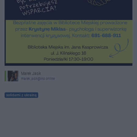
Marek Jasik
marek.jasik@ino.online
solidarni z ukrainą