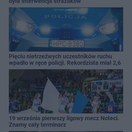
była interwencja strażaków
Pięciu nietrzeźwych uczestników ruchu
wpadło w ręce policji. Rekordzista miał 2,6
promila
19 września pierwszy ligowy mecz Noteci.
Znamy cały terminarz