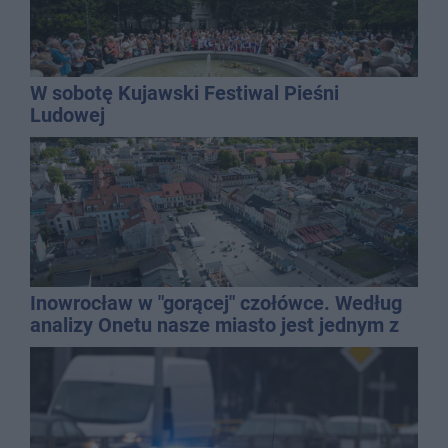
W sobotę Kujawski Festiwal Pieśni
Ludowej
Inowrocław w "gorącej" czołówce. Według
analizy Onetu nasze miasto jest jednym z
najbardziej narażonych na upały