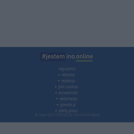
regulamin
reklama
redakcja
pliki cookies
prywatność
reklamacje
gowork.pl
oferty pracy
© copyright 2000-2026 Ino-online Media