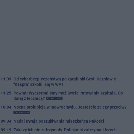
11:39
Od cyberbezpieczeństwa po karabinki Grot. Uczniowie
"Kaspra" szkolili się w WAT
11:25
Powiat: Wyczerpaliśmy możliwości ratowania szpitala. Co
dalej z lecznicą?
TYLKO U NAS
10:04
Nocna prohibicja w Inowrocławiu. Jesteście za czy przeciw?
TYLKO U NAS
09:34
Nadal trwają poszukiwania mieszkańca Pakości
09:19
Zakazy ich nie zatrzymały. Policjanci zatrzymali trzech