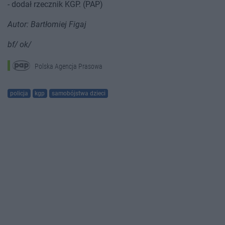
- dodał rzecznik KGP. (PAP)
Autor: Bartłomiej Figaj
bf/ ok/
Polska Agencja Prasowa
policja
kgp
samobójstwa dzieci