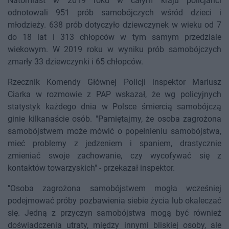
Natomiast w 2019 roku w całym kraju policjanci
odnotowali 951 prób samobójczych wśród dzieci i
młodzieży. 638 prób dotyczyło dziewczynek w wieku od 7
do 18 lat i 313 chłopców w tym samym przedziale
wiekowym. W 2019 roku w wyniku prób samobójczych
zmarły 33 dziewczynki i 65 chłopców.
Rzecznik Komendy Głównej Policji inspektor Mariusz
Ciarka w rozmowie z PAP wskazał, że wg policyjnych
statystyk każdego dnia w Polsce śmiercią samobójczą
ginie kilkanaście osób. "Pamiętajmy, że osoba zagrożona
samobójstwem może mówić o popełnieniu samobójstwa,
mieć problemy z jedzeniem i spaniem, drastycznie
zmieniać swoje zachowanie, czy wycofywać się z
kontaktów towarzyskich" - przekazał inspektor.
"Osoba zagrożona samobójstwem mogła wcześniej
podejmować próby pozbawienia siebie życia lub okaleczać
się. Jedną z przyczyn samobójstwa mogą być również
doświadczenia utraty, między innymi bliskiej osoby, ale