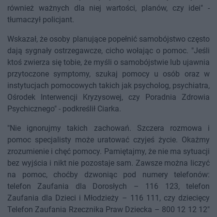
również ważnych dla niej wartości, planów, czy idei" -
tłumaczył policjant.
Wskazał, że osoby planujące popełnić samobójstwo często
dają sygnały ostrzegawcze, cicho wołając o pomoc. "Jeśli
ktoś zwierza się tobie, że myśli o samobójstwie lub ujawnia
przytoczone symptomy, szukaj pomocy u osób oraz w
instytucjach pomocowych takich jak psycholog, psychiatra,
Ośrodek Interwencji Kryzysowej, czy Poradnia Zdrowia
Psychicznego" - podkreślił Ciarka.
"Nie ignorujmy takich zachowań. Szczera rozmowa i
pomoc specjalisty może uratować czyjeś życie. Okażmy
zrozumienie i chęć pomocy. Pamiętajmy, że nie ma sytuacji
bez wyjścia i nikt nie pozostaje sam. Zawsze można liczyć
na pomoc, choćby dzwoniąc pod numery telefonów:
telefon Zaufania dla Dorosłych – 116 123, telefon
Zaufania dla Dzieci i Młodzieży – 116 111, czy dziecięcy
Telefon Zaufania Rzecznika Praw Dziecka – 800 12 12 12"