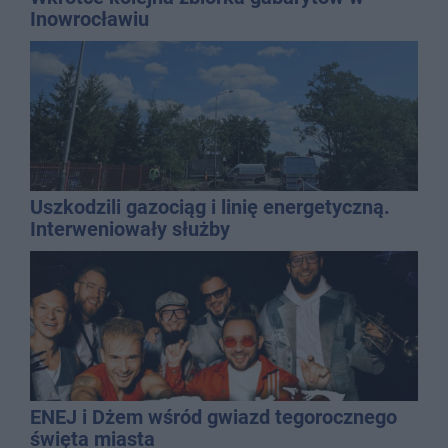
Inowrocławiu
Uszkodzili gazociąg i linię energetyczną.
Interweniowały służby
ENEJ i Dżem wśród gwiazd tegorocznego
święta miasta