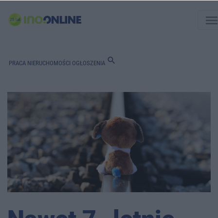
men
search
PRACA
NIERUCHOMOŚCI
OGŁOSZENIA