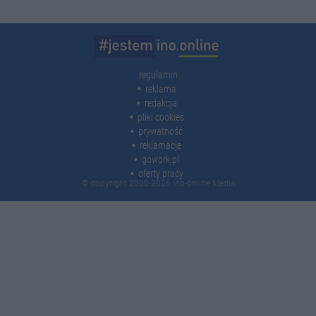
regulamin
reklama
redakcja
pliki cookies
prywatność
reklamacje
gowork.pl
oferty pracy
© copyright 2000-2026 Ino-online Media