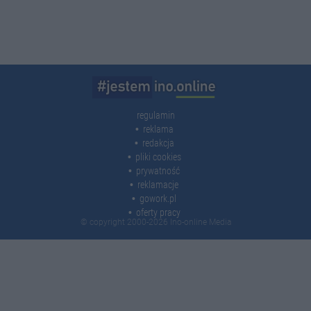
regulamin
reklama
redakcja
pliki cookies
prywatność
reklamacje
gowork.pl
oferty pracy
© copyright 2000-2026 Ino-online Media