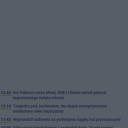
12:53
Dni Pakości coraz bliżej. ENEJ i Dżem wśród gwiazd
tegorocznego święta miasta
12:14
Tragedia pod Janikowem. Na słupie energetycznym
znaleziono ciało mężczyzny
11:43
Wyprzedził radiowóz na podwójnej ciągłej tuż przed pasami
10:08
Silny wiatr łamał drzewa i uszkodził dach. To nie koniec