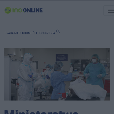
men
search
PRACA
NIERUCHOMOŚCI
OGŁOSZENIA