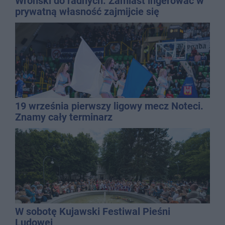
Wroński do radnych: Zamiast ingerować w
prywatną własność zajmijcie się
gospodarką
19 września pierwszy ligowy mecz Noteci.
Znamy cały terminarz
W sobotę Kujawski Festiwal Pieśni
Ludowej