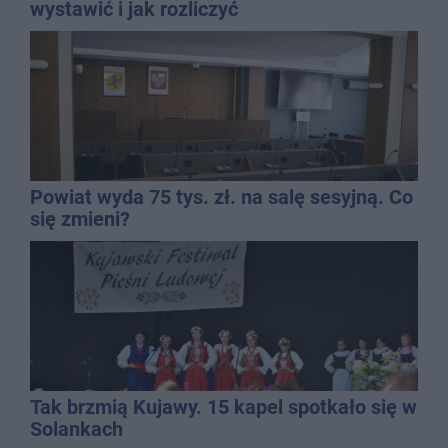
wystawić i jak rozliczyć
Powiat wyda 75 tys. zł. na salę sesyjną. Co
się zmieni?
Tak brzmią Kujawy. 15 kapel spotkało się w
Solankach