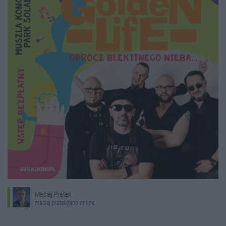
Maciej Piątek
maciej.piatek@ino.online