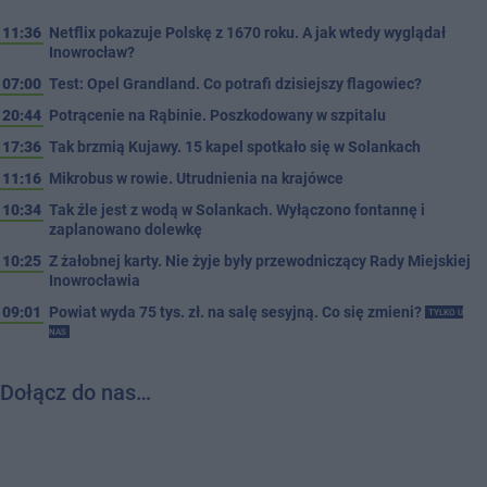
11:36
Netflix pokazuje Polskę z 1670 roku. A jak wtedy wyglądał
Inowrocław?
07:00
Test: Opel Grandland. Co potrafi dzisiejszy flagowiec?
20:44
Potrącenie na Rąbinie. Poszkodowany w szpitalu
17:36
Tak brzmią Kujawy. 15 kapel spotkało się w Solankach
11:16
Mikrobus w rowie. Utrudnienia na krajówce
10:34
Tak źle jest z wodą w Solankach. Wyłączono fontannę i
zaplanowano dolewkę
10:25
Z żałobnej karty. Nie żyje były przewodniczący Rady Miejskiej
Inowrocławia
09:01
Powiat wyda 75 tys. zł. na salę sesyjną. Co się zmieni?
TYLKO U
NAS
Dołącz do nas…