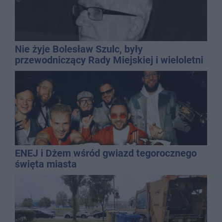
Nie żyje Bolesław Szulc, były
przewodniczący Rady Miejskiej i wieloletni
dyrektor SP 14
ENEJ i Dżem wśród gwiazd tegorocznego
święta miasta