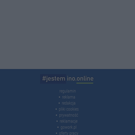
regulamin
reklama
redakcja
pliki cookies
prywatność
reklamacje
gowork.pl
oferty pracy