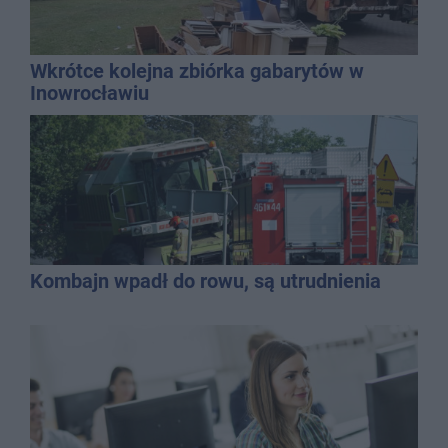
Wkrótce kolejna zbiórka gabarytów w
Inowrocławiu
Kombajn wpadł do rowu, są utrudnienia