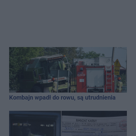
Kombajn wpadł do rowu, są utrudnienia