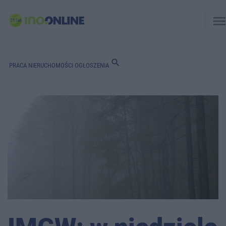
men
search
PRACA
NIERUCHOMOŚCI
OGŁOSZENIA