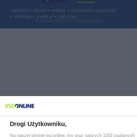
regulamin
reklama
redakcja
pliki cookies
prywatność
reklamacje
gowork.pl
oferty pracy
© copyright 2000-2026 Ino-online Media
Drogi Użytkowniku,
Na naszej stronie ino.online, my oraz naszych 1162 zaufanych