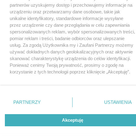
partnerów uzyskujemy dostęp i przechowujemy informacje na
urządzeniu oraz przetwarzamy dane osobowe, takie jak
unikalne identyfikatory, standardowe informacje wysyłane
przez urządzenie czy dane przeglądania w celu zapewniania
spersonalizowanych reklam, wybór spersonalizowanych treści,
pomiar reklam i treści, badanie odbiorców oraz ulepszanie
usług. Za zgodą Użytkownika my i Zaufani Partnerzy możemy
używać dokładnych danych geolokalizacyjnych oraz aktywnie
skanować charakterystykę urządzenia do celów identyfikacji.
Ponieważ cenimy Twoją prywatność, prosimy o zgodę na
korzystanie z tych technologii poprzez kliknięcie „Akceptuję”.
Zgoda jest dobrowolna i zawsze możesz ją zmienić/wycofać
klikając przycisk ustawień prywatności znajdujący się w lewym
dolnym rogu strony
. Niektóre rodzaje przetwarzania danych
nie wymagają zgody użytkownika, ale masz prawo sprzeciwić
PARTNERZY
USTAWIENIA
się takiemu przetwarzaniu. Preferencje będą miały
zastosowania tylko na tej witrynie.
Akceptuję
Zapoznaj się z poniższymi informacjami, abyś mógł świadomie
i komfortowo korzystać z naszych serwisów internetowych.