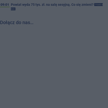
09:01
Powiat wyda 75 tys. zł. na salę sesyjną. Co się zmieni?
TYLKO U
NAS
Dołącz do nas…