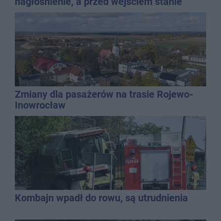
nagłośnienie, a przed wejściem stanie
QEMETICA ARENA
Zmiany dla pasażerów na trasie Rojewo-
Inowrocław
Kombajn wpadł do rowu, są utrudnienia