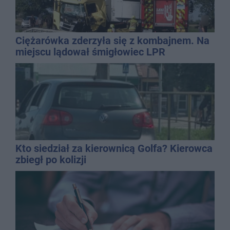
Ciężarówka zderzyła się z kombajnem. Na
miejscu lądował śmigłowiec LPR
Kto siedział za kierownicą Golfa? Kierowca
zbiegł po kolizji