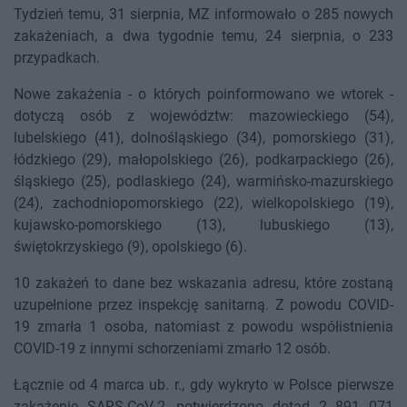
Tydzień temu, 31 sierpnia, MZ informowało o 285 nowych
zakażeniach, a dwa tygodnie temu, 24 sierpnia, o 233
przypadkach.
Nowe zakażenia - o których poinformowano we wtorek -
dotyczą osób z województw: mazowieckiego (54),
lubelskiego (41), dolnośląskiego (34), pomorskiego (31),
łódzkiego (29), małopolskiego (26), podkarpackiego (26),
śląskiego (25), podlaskiego (24), warmińsko-mazurskiego
(24), zachodniopomorskiego (22), wielkopolskiego (19),
kujawsko-pomorskiego (13), lubuskiego (13),
świętokrzyskiego (9), opolskiego (6).
10 zakażeń to dane bez wskazania adresu, które zostaną
uzupełnione przez inspekcję sanitarną. Z powodu COVID-
19 zmarła 1 osoba, natomiast z powodu współistnienia
COVID-19 z innymi schorzeniami zmarło 12 osób.
Łącznie od 4 marca ub. r., gdy wykryto w Polsce pierwsze
zakażenie SARS-CoV-2, potwierdzono dotąd 2 891 071