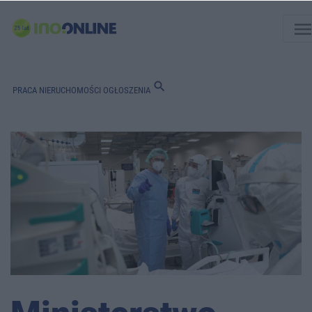
men
search
PRACA
NIERUCHOMOŚCI
OGŁOSZENIA