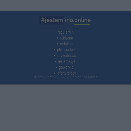
regulamin
reklama
redakcja
pliki cookies
prywatność
reklamacje
gowork.pl
oferty pracy
© copyright 2000-2026 Ino-online Media