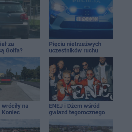
miasto jest jednym z
najbardziej narażonych
na upały
iał za
Pięciu nietrzeźwych
cą Golfa?
uczestników ruchu
 zbiegł po
wpadło w ręce policji.
Rekordzista miał 2,6
promila
 wróciły na
ENEJ i Dżem wśród
. Koniec
gwiazd tegorocznego
zatok
święta miasta