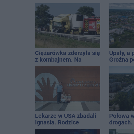
Znamy ca
Ciężarówka zderzyła się
Upały, a
z kombajnem. Na
Groźna p
miejsce leci śmigłowiec
naszym 
LPR
Lekarze w USA zbadali
Połowa w
Ignasia. Rodzice
drogach. 
przekazali wieści
podsumow