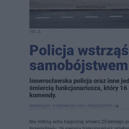
| fot. JL
Policja wstrząś
samobójstwem 
Inowrocławska policja oraz inne je
śmiercią funkcjonariusza, który 16 
komendy.
INOWROCŁAW
|
19 SIERPNIA 2021 09:01
|
SPOŁECZEŃSTWO
|
Nie milkną echa tragicznej śmierci 25-letniego p
Inowrocławiu. 16 sierpnia funkcjonariusz, przebyw