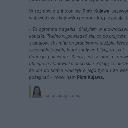
W rozmowie z ino.online
Piotr Kujawa
, przew
województwie kujawsko-pomorskim, przyznaje, że
-
To ogromna tragedia. Służyłem w inowrocławs
kontakt. Trudno wypowiadać się, co do przyczyn 
sygnałów, aby miał on problemy w służbie. Wydaje
szczególnie osób, które znały go bliżej, to szok
dobrego policjanta. Kiedyś, jak z nim rozmaw
ubiegać o stanowisko oficerskie. Żałuję, że nie 
że oni do końca walczyli o jego życie i że w
pożegnać
– mówi nam
Piotr Kujawa.
Joanna Labuda
joanna.labuda@ino.online