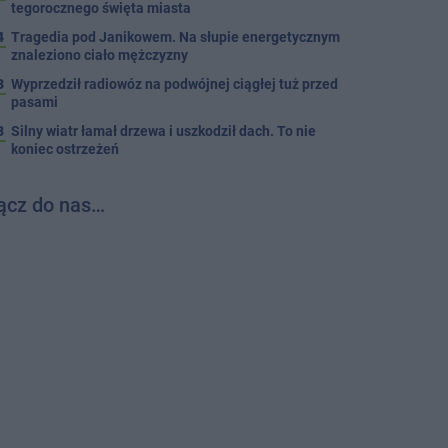
tegorocznego święta miasta
4
Tragedia pod Janikowem. Na słupie energetycznym
znaleziono ciało mężczyzny
3
Wyprzedził radiowóz na podwójnej ciągłej tuż przed
pasami
8
Silny wiatr łamał drzewa i uszkodził dach. To nie
koniec ostrzeżeń
ącz do nas…