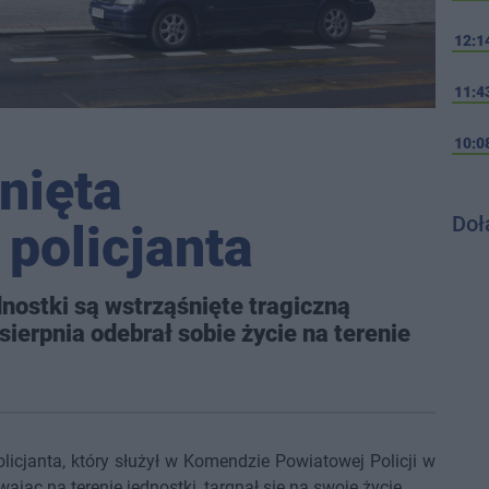
12:1
11:4
10:0
nięta
Doł
policjanta
dnostki są wstrząśnięte tragiczną
sierpnia odebrał sobie życie na terenie
olicjanta, który służył w Komendzie Powiatowej Policji w
ając na terenie jednostki, targnął się na swoje życie.