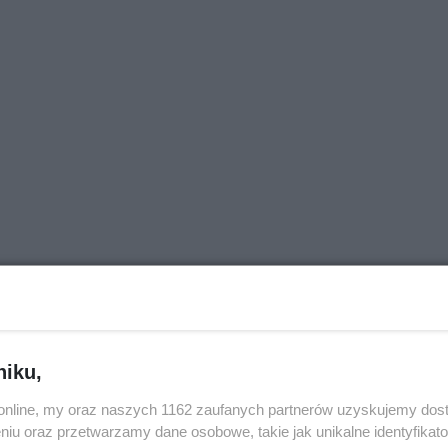
niku,
o.online, my oraz naszych 1162 zaufanych partnerów uzyskujemy dos
niu oraz przetwarzamy dane osobowe, takie jak unikalne identyfikat
chciał
Jest wykonawca