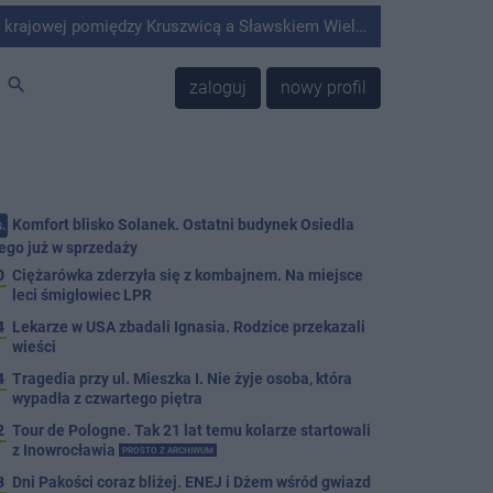
Kruszwicą a Sławskiem Wielkim doszło do zderzenia samochodu ciężarowego z kombajnem.
search
zaloguj
nowy profil
Komfort blisko Solanek. Ostatni budynek Osiedla
.
ego już w sprzedaży
0
Ciężarówka zderzyła się z kombajnem. Na miejsce
leci śmigłowiec LPR
4
Lekarze w USA zbadali Ignasia. Rodzice przekazali
wieści
4
Tragedia przy ul. Mieszka I. Nie żyje osoba, która
wypadła z czwartego piętra
2
Tour de Pologne. Tak 21 lat temu kolarze startowali
z Inowrocławia
PROSTO Z ARCHIWUM
3
Dni Pakości coraz bliżej. ENEJ i Dżem wśród gwiazd