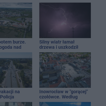
ły terminarz
do tematu
 potem burze.
Silny wiatr łamał
ogoda nad
drzewa i uszkodził
regionem
dach. To nie koniec
ostrzeżeń
akacji na
Inowrocław w "gorącej"
Policja
czołówce. Według
ała lipiec
analizy Onetu nasze