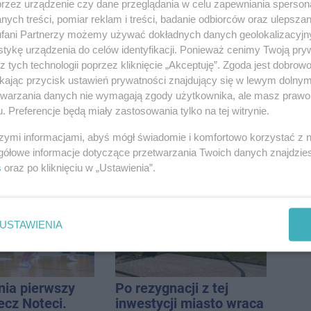
przez urządzenie czy dane przeglądania w celu zapewniania sperson
ć
remontu dachu sali
ych treści, pomiar reklam i treści, badanie odbiorców oraz ulepszan
ści. Stracił
gimastycznej
fani Partnerzy możemy używać dokładnych danych geolokalizacyjn
tys. zł
tykę urządzenia do celów identyfikacji. Ponieważ cenimy Twoją pry
z tych technologii poprzez kliknięcie „Akceptuję”. Zgoda jest dobro
ikając przycisk ustawień prywatności znajdujący się w lewym dolny
etwarzania danych nie wymagają zgody użytkownika, ale masz prawo 
. Preferencje będą miały zastosowania tylko na tej witrynie.
szymi informacjami, abyś mógł świadomie i komfortowo korzystać z
udnienia na
Wyprzedził radiowóz na
gółowe informacje dotyczące przetwarzania Twoich danych znajdzi
j. Dwa pasy
podwójnej ciągłej tuż
s
oraz po kliknięciu w „Ustawienia”.
a przyczepa od
przed pasami
USTAWIENIA
nia pierwszy
Po rezygnacji z tej
ecz Noteci.
inwestycji miasto wraca