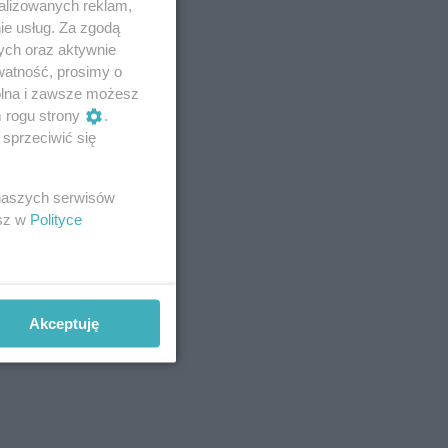
alizowanych reklam,
ie usług. Za zgodą
ych oraz aktywnie
watność, prosimy o
wolna i zawsze możesz
m rogu strony
.
sprzeciwić się
 naszych serwisów
esz w
Polityce
Akceptuję