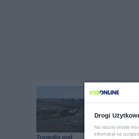
Drogi Użytkow
Na naszej stronie in
informacje na urządze
Tragedia pod
91-latek 