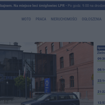
mbajnem. Na miejsce leci śmigłowiec LPR
• Po godz. 9.00 na drodze krajowej pomiędzy 
MOTO
PRACA
NIERUCHOMOŚCI
OGŁOSZENIA
Spons
Zieln
09:3
08:1
22:1
21:2
12:5