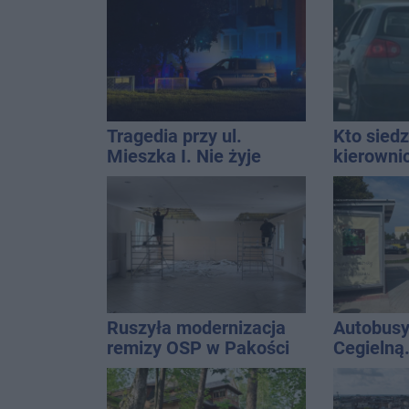
Tragedia przy ul.
Kto siedz
Mieszka I. Nie żyje
kierowni
osoba, która wypadła z
Kierowca
czwartego piętra
kolizji
Ruszyła modernizacja
Autobusy
remizy OSP w Pakości
Cegielną
remontu 