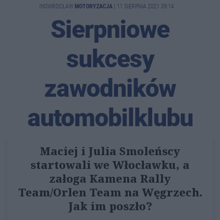
INOWROCŁAW
MOTORYZACJA
|
11 SIERPNIA 2021 09:14
Sierpniowe
sukcesy
zawodników
automobilklubu
Maciej i Julia Smoleńscy
startowali we Włocławku, a
załoga Kamena Rally
Team/Orlen Team na Węgrzech.
Jak im poszło?