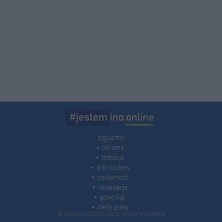
regulamin
reklama
redakcja
pliki cookies
prywatność
reklamacje
gowork.pl
oferty pracy
© copyright 2000-2026 Ino-online Media