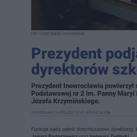
| fot. Urząd Miasta Inowrocławia
Prezydent podj
dyrektorów szk
Prezydent Inowrocławia powierzył
Podstawowej nr 2 im. Panny Maryi 
Józefa Krzymińskiego.
INOWROCŁAW
|
3 LIPCA 2021 07:43
|
EDUKACJA
|
Funkcje będą pełnić dotychczasowi dyrektorzy, k
Janusz Bartoszewicz
oraz
Ireneusz Zieliński
.