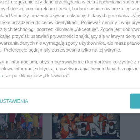
przez urządzenie czy dane przeglądania w celu zapewniania sperson
ych treści, pomiar reklam i treści, badanie odbiorców oraz ulepszan
wpadł do
Wyprzedził radiowóz na
fani Partnerzy możemy używać dokładnych danych geolokalizacyjn
utrudnienia
podwójnej ciągłej tuż
tykę urządzenia do celów identyfikacji. Ponieważ cenimy Twoją pry
przed pasami
z tych technologii poprzez kliknięcie „Akceptuję”. Zgoda jest dobro
ikając przycisk ustawień prywatności znajdujący się w lewym dolny
etwarzania danych nie wymagają zgody użytkownika, ale masz prawo 
. Preferencje będą miały zastosowania tylko na tej witrynie.
szymi informacjami, abyś mógł świadomie i komfortowo korzystać z
gółowe informacje dotyczące przetwarzania Twoich danych znajdzi
s
oraz po kliknięciu w „Ustawienia”.
da 75 tys. zł.
Tragedia przy ul.
esyjną. Co się
Mieszka I. Nie żyje
osoba, która wypadła z
czwartego piętra
USTAWIENIA