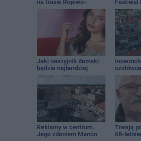
na trasie Rojewo-
Festiwal
Inowrocław
Jaki naszyjnik damski
Inowrocł
będzie najbardziej
czołówce
uniwersalny? Modele,
analizy 
które pasują do wielu
miasto j
stylizacji
najbardz
na upały
Reklamy w centrum.
Trwają p
Jego zdaniem Marcin
68-letni