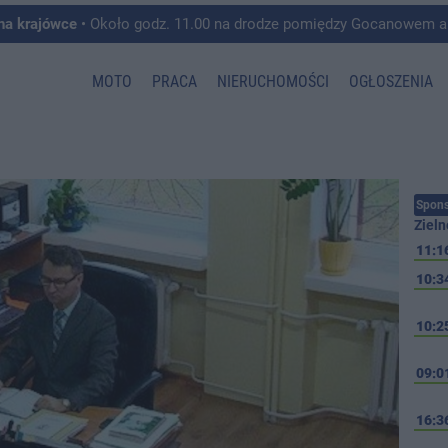
 na krajówce
• Około godz. 11.00 na drodze pomiędzy Gocanowem a Chełmiczkami w g
MOTO
PRACA
NIERUCHOMOŚCI
OGŁOSZENIA
Spons
Zieln
11:1
10:3
10:2
09:0
16:3