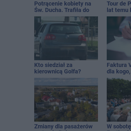
Potrącenie kobiety na
Tour de 
Św. Ducha. Trafiła do
lat temu 
szpitala
startowal
Inowrocł
Kto siedział za
Faktura 
kierownicą Golfa?
dla kogo,
Kierowca zbiegł po
wystawić 
kolizji
Zmiany dla pasażerów
W sobotę