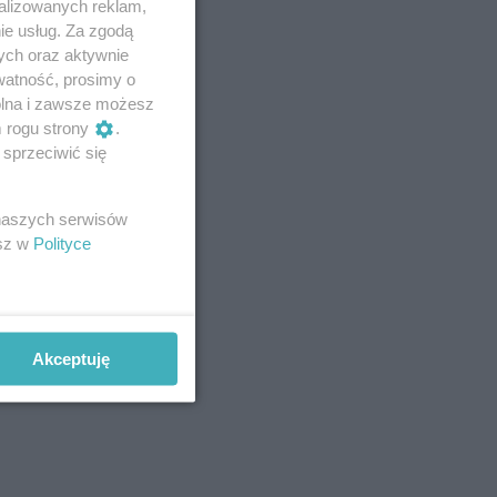
alizowanych reklam,
ie usług. Za zgodą
ych oraz aktywnie
watność, prosimy o
wolna i zawsze możesz
m rogu strony
.
sprzeciwić się
 naszych serwisów
esz w
Polityce
Akceptuję