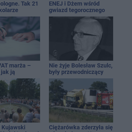
Pologne. Tak 21
ENEJ i Dżem wśród
kolarze
gwiazd tegorocznego
i z
święta miasta
awia
VAT marża –
Nie żyje Bolesław Szulc,
 jak ją
były przewodniczący
i jak rozliczyć
Rady Miejskiej i
wieloletni dyrektor SP
14
 Kujawski
Ciężarówka zderzyła się