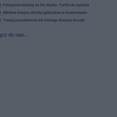
9
Potrącenie kobiety na Św. Ducha. Trafiła do szpitala
9
Wkrótce kolejna zbiórka gabarytów w Inowrocławiu
8
Trwają poszukiwania 68-letniego Romana Kucały
ącz do nas…