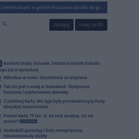
minie Kruszwica doszło do groźnie wyglądającego zdarzenia.
search
zaloguj
nowy profil
Komfort blisko Solanek. Ostatni budynek Osiedla
.
ego już w sprzedaży
6
Mikrobus w rowie. Utrudnienia na krajówce
4
Tak źle jest z wodą w Solankach. Wyłączono
fontannę i zaplanowano dolewkę
5
Z żałobnej karty. Nie żyje były przewodniczący Rady
Miejskiej Inowrocławia
1
Powiat wyda 75 tys. zł. na salę sesyjną. Co się
zmieni?
TYLKO U NAS
6
Uszkodzili gazociąg i linię energetyczną.
Interweniowały służby