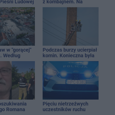
 Pieśni Ludowej
z kombajnem. Na
miejscu lądował
śmigłowiec LPR
aw w "gorącej"
Podczas burzy ucierpiał
. Według
komin. Konieczna była
Onetu nasze
interwencja strażaków
est jednym z
iej narażonych
oszukiwania
Pięciu nietrzeźwych
ego Romana
uczestników ruchu