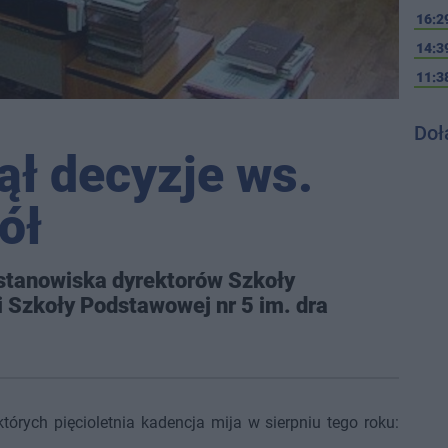
16:2
14:3
11:3
Doł
ął decyzje ws.
ół
 stanowiska dyrektorów Szkoły
i Szkoły Podstawowej nr 5 im. dra
tórych pięcioletnia kadencja mija w sierpniu tego roku: