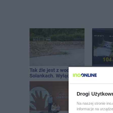
Tak źle jest z wodą w
Za ciężk
Solankach. Wyłączono
kosztował
fontannę i zaplanowano
Do tego 
dolewkę
Drogi Użytkow
Na naszej stronie in
informacje na urządze