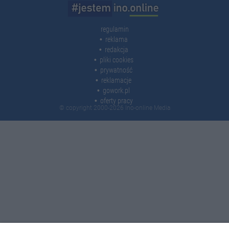
regulamin
reklama
redakcja
pliki cookies
prywatność
reklamacje
gowork.pl
oferty pracy
© copyright 2000-2026 Ino-online Media