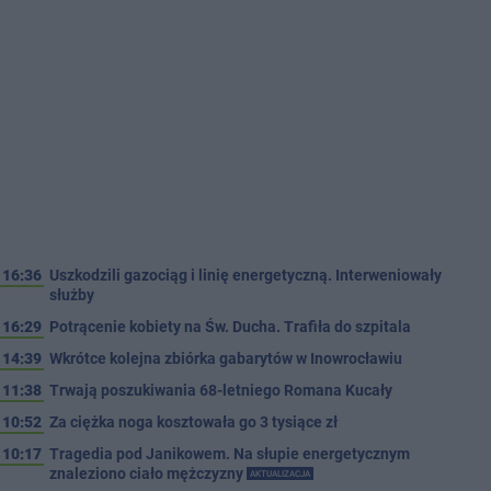
16:36
Uszkodzili gazociąg i linię energetyczną. Interweniowały
służby
16:29
Potrącenie kobiety na Św. Ducha. Trafiła do szpitala
14:39
Wkrótce kolejna zbiórka gabarytów w Inowrocławiu
11:38
Trwają poszukiwania 68-letniego Romana Kucały
10:52
Za ciężka noga kosztowała go 3 tysiące zł
10:17
Tragedia pod Janikowem. Na słupie energetycznym
znaleziono ciało mężczyzny
AKTUALIZACJA