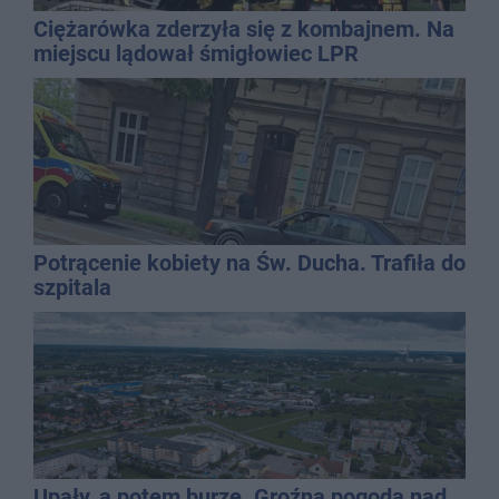
Ciężarówka zderzyła się z kombajnem. Na
miejscu lądował śmigłowiec LPR
Potrącenie kobiety na Św. Ducha. Trafiła do
szpitala
Upały, a potem burze. Groźna pogoda nad