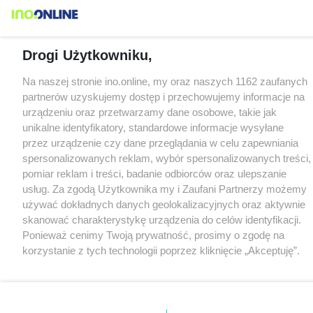
Drogi Użytkowniku,
Na naszej stronie ino.online, my oraz naszych 1162 zaufanych
partnerów uzyskujemy dostęp i przechowujemy informacje na
urządzeniu oraz przetwarzamy dane osobowe, takie jak
unikalne identyfikatory, standardowe informacje wysyłane
przez urządzenie czy dane przeglądania w celu zapewniania
spersonalizowanych reklam, wybór spersonalizowanych treści,
pomiar reklam i treści, badanie odbiorców oraz ulepszanie
usług. Za zgodą Użytkownika my i Zaufani Partnerzy możemy
używać dokładnych danych geolokalizacyjnych oraz aktywnie
skanować charakterystykę urządzenia do celów identyfikacji.
Ponieważ cenimy Twoją prywatność, prosimy o zgodę na
korzystanie z tych technologii poprzez kliknięcie „Akceptuję”.
Zgoda jest dobrowolna i zawsze możesz ją zmienić/wycofać
klikając przycisk ustawień prywatności znajdujący się w lewym
dolnym rogu strony
. Niektóre rodzaje przetwarzania danych
nie wymagają zgody użytkownika, ale masz prawo sprzeciwić