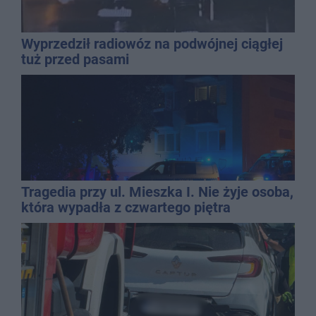
Wyprzedził radiowóz na podwójnej ciągłej
tuż przed pasami
Tragedia przy ul. Mieszka I. Nie żyje osoba,
która wypadła z czwartego piętra