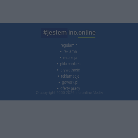
regulamin
reklama
redakcja
pliki cookies
prywatność
reklamacje
gowork.pl
oferty pracy
© copyright 2000-2026 Ino-online Media