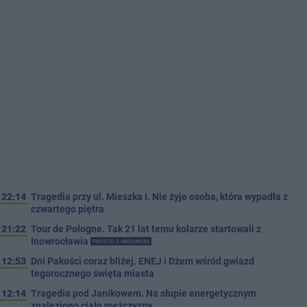
22:14
Tragedia przy ul. Mieszka I. Nie żyje osoba, która wypadła z
czwartego piętra
21:22
Tour de Pologne. Tak 21 lat temu kolarze startowali z
Inowrocławia
PROSTO Z ARCHIWUM
12:53
Dni Pakości coraz bliżej. ENEJ i Dżem wśród gwiazd
tegorocznego święta miasta
12:14
Tragedia pod Janikowem. Na słupie energetycznym
znaleziono ciało mężczyzny