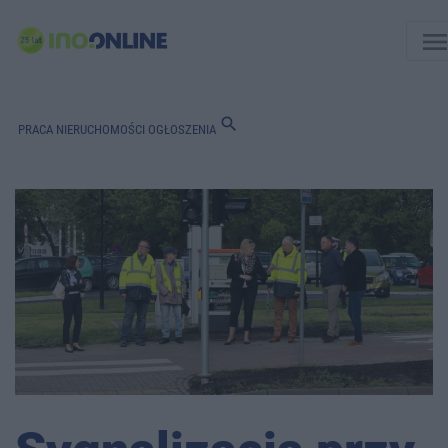
men
search
PRACA
NIERUCHOMOŚCI
OGŁOSZENIA