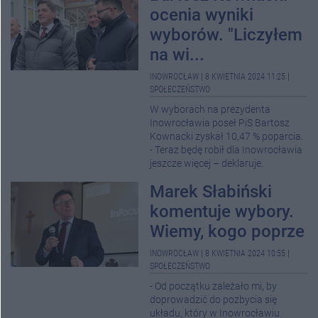
ocenia wyniki
wyborów. "Liczyłem
na wi...
INOWROCŁAW
|
8 KWIETNIA 2024 11:25
|
SPOŁECZEŃSTWO
W wyborach na prezydenta
Inowrocławia poseł PiS Bartosz
Kownacki zyskał 10,47 % poparcia.
- Teraz będę robił dla Inowrocławia
jeszcze więcej – deklaruje.
Marek Słabiński
komentuje wybory.
Wiemy, kogo poprze
INOWROCŁAW
|
8 KWIETNIA 2024 10:55
|
SPOŁECZEŃSTWO
- Od początku zależało mi, by
doprowadzić do pozbycia się
układu, który w Inowrocławiu