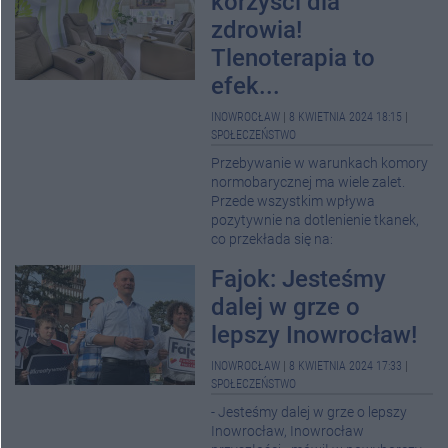
korzyści dla
zdrowia!
Tlenoterapia to
efek...
INOWROCŁAW
|
8 KWIETNIA 2024 18:15
|
SPOŁECZEŃSTWO
Przebywanie w warunkach komory
normobarycznej ma wiele zalet.
Przede wszystkim wpływa
pozytywnie na dotlenienie tkanek,
co przekłada się na:
Fajok: Jesteśmy
dalej w grze o
lepszy Inowrocław!
INOWROCŁAW
|
8 KWIETNIA 2024 17:33
|
SPOŁECZEŃSTWO
- Jesteśmy dalej w grze o lepszy
Inowrocław, Inowrocław