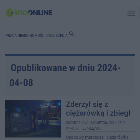
menu
search
PRACA
NIERUCHOMOŚCI
OGŁOSZENIA
Opublikowane w dniu 2024-
04-08
Zderzył się z
ciężarówką i zbiegł
INOWROCŁAW
|
8 KWIETNIA 2024 23:12
|
WYPADKI I ZDARZENIA
Osobowy mercedes i ciężarówka