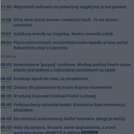
11:43
Wyprzedził radiowóz na podwójnej ciągłej tuż przed pasami
10:08
Silny wiatr łamał drzewa i uszkodził dach. To nie koniec
ostrzeżeń
10:03
Autobusy wróciły na Cegielną. Koniec remontu zatok
09:54
Pięciu nietrzeźwych uczestników ruchu wpadło w ręce policji.
Rekordzista miał 2,6 promila
Wcześniej
08-05
Inowrocław w "gorącej" czołówce. Według analizy Onetu nasze
miasto jest jednym z najbardziej narażonych na upały
08-05
Kombajn wpadł do rowu, są utrudnienia
08-05
Zmiany dla pasażerów na trasie Rojewo-Inowrocław
08-05
W sobotę Kujawski Festiwal Pieśni Ludowej
08-05
Podczas burzy ucierpiał komin. Konieczna była interwencja
strażaków
08-05
Kto siedział za kierownicą Golfa? Kierowca zbiegł po kolizji
08-05
Hala się zmienia. Remont, nowe nagłośnienie, a przed
wejściem stanie QEMETICA ARENA
TYLKO U NAS