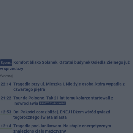
Komfort blisko Solanek. Ostatni budynek Osiedla Zielnego już
Spons.
w sprzedaży
Wczoraj
22:14
Tragedia przy ul. Mieszka I. Nie żyje osoba, która wypadła z
czwartego piętra
21:22
Tour de Pologne. Tak 21 lat temu kolarze startowali z
Inowrocławia
PROSTO Z ARCHIWUM
12:53
Dni Pakości coraz bliżej. ENEJ i Dżem wśród gwiazd
tegorocznego święta miasta
12:14
Tragedia pod Janikowem. Na słupie energetycznym
znaleziono ciało mężczyzny