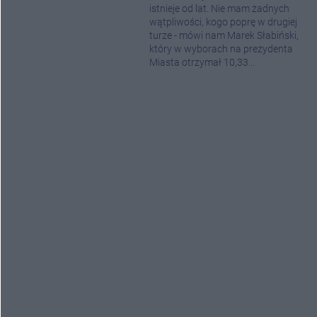
istnieje od lat. Nie mam żadnych
wątpliwości, kogo poprę w drugiej
turze - mówi nam Marek Słabiński,
który w wyborach na prezydenta
Miasta otrzymał 10,33...