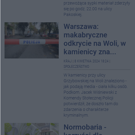
przewożąca sypki materiał zderzyły
się po godz. 22.00 na ulicy
Pakoskiej.
Warszawa:
makabryczne
odkrycie na Woli, w
kamienicy zna...
KRAJ
|
8 KWIETNIA 2024 18:24
|
SPOŁECZEŃSTWO
W kamienicy przy ulicy
Grzybowskiej na Woli znaleziono -
jak podają media - ciała kilku osób.
Podkom. Jacek Wiśniewski z
Komendy Stołecznej Policji
potwierdził, że doszło tam do
zdarzenia o charakterze
kryminalnym.
Normobaria -