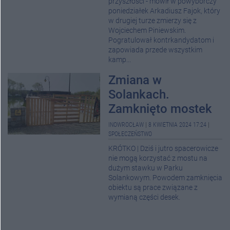
przyszłości - mówił w powyborczy
poniedziałek Arkadiusz Fajok, który
w drugiej turze zmierzy się z
Wojciechem Piniewskim.
Pogratulował kontrkandydatom i
zapowiada przede wszystkim
kamp...
Zmiana w
Solankach.
Zamknięto mostek
INOWROCŁAW
|
8 KWIETNIA 2024 17:24
|
SPOŁECZEŃSTWO
KRÓTKO | Dziś i jutro spacerowicze
nie mogą korzystać z mostu na
dużym stawku w Parku
Solankowym. Powodem zamknięcia
obiektu są prace związane z
wymianą części desek.