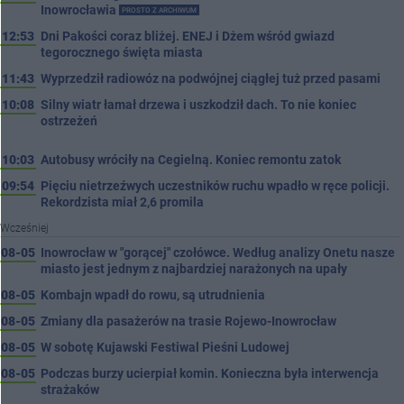
Inowrocławia
PROSTO Z ARCHIWUM
12:53
Dni Pakości coraz bliżej. ENEJ i Dżem wśród gwiazd
tegorocznego święta miasta
11:43
Wyprzedził radiowóz na podwójnej ciągłej tuż przed pasami
10:08
Silny wiatr łamał drzewa i uszkodził dach. To nie koniec
ostrzeżeń
10:03
Autobusy wróciły na Cegielną. Koniec remontu zatok
09:54
Pięciu nietrzeźwych uczestników ruchu wpadło w ręce policji.
Rekordzista miał 2,6 promila
Wcześniej
08-05
Inowrocław w "gorącej" czołówce. Według analizy Onetu nasze
miasto jest jednym z najbardziej narażonych na upały
08-05
Kombajn wpadł do rowu, są utrudnienia
08-05
Zmiany dla pasażerów na trasie Rojewo-Inowrocław
08-05
W sobotę Kujawski Festiwal Pieśni Ludowej
08-05
Podczas burzy ucierpiał komin. Konieczna była interwencja
strażaków