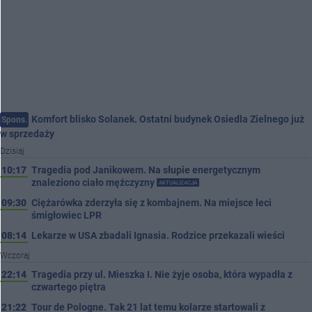
Komfort blisko Solanek. Ostatni budynek Osiedla Zielnego już
Spons.
w sprzedaży
Dzisiaj
10:17
Tragedia pod Janikowem. Na słupie energetycznym
znaleziono ciało mężczyzny
AKTUALIZACJA
09:30
Ciężarówka zderzyła się z kombajnem. Na miejsce leci
śmigłowiec LPR
08:14
Lekarze w USA zbadali Ignasia. Rodzice przekazali wieści
Wczoraj
22:14
Tragedia przy ul. Mieszka I. Nie żyje osoba, która wypadła z
czwartego piętra
21:22
Tour de Pologne. Tak 21 lat temu kolarze startowali z