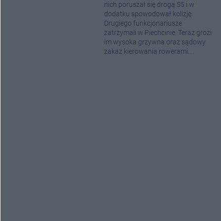
nich poruszał się drogą S5 i w
dodatku spowodował kolizję.
Drugiego funkcjonariusze
zatrzymali w Piechcinie. Teraz grozi
im wysoka grzywna oraz sądowy
zakaz kierowania rowerami....