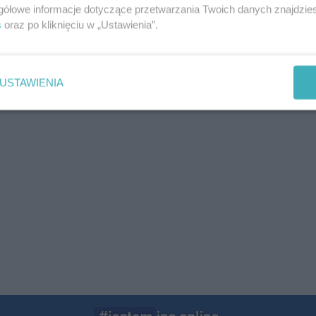
gółowe informacje dotyczące przetwarzania Twoich danych znajdzi
s
oraz po kliknięciu w „Ustawienia”.
10:3
07:5
USTAWIENIA
Wcześ
08-0
08-0
08-0
08-0
08-0
08-0
08-0