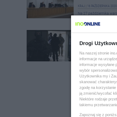
KRAJ
|
16 PAŹDZIERNIKA 2020
Na 27 października war
ws. zabójstwa b. szefa
będą jeszcze mowy końco
Prokuratura c
Patyk, osk...
Drogi Użytkow
KRAJ
|
29 WRZEŚNIA 2020 13:
Na naszej stronie in
Prokuratura zażądała 
informacje na urządze
pozbawienia wolności dla
informacje wysyłane 
policji Marka Papały. Pro
wybór spersonalizowan
Użytkownika my i Zau
skanować charakterys
zgodę na korzystanie 
ją zmienić/wycofać kl
Niektóre rodzaje prz
takiemu przetwarzaniu
Zapoznaj się z poniż