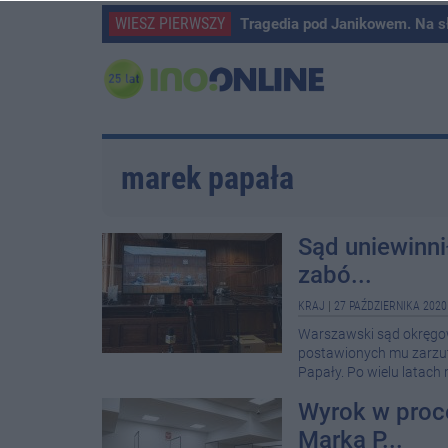
WIESZ PIERWSZY
Tragedia pod Janikowem. Na s
marek papała
Sąd uniewinni
zabó...
KRAJ
|
27 PAŹDZIERNIKA 2020
Warszawski sąd okręgowy
postawionych mu zarzut
Papały. Po wielu latach 
Wyrok w proce
Marka P...