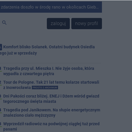
środę rano w okolicach Giebni koło Janikowa. Wówczas na słupie energetycznym odnaleziono ciało mężczyzny.
search
zaloguj
nowy profil
Komfort blisko Solanek. Ostatni budynek Osiedla
.
ego już w sprzedaży
j
4
Tragedia przy ul. Mieszka I. Nie żyje osoba, która
wypadła z czwartego piętra
2
Tour de Pologne. Tak 21 lat temu kolarze startowali
z Inowrocławia
PROSTO Z ARCHIWUM
3
Dni Pakości coraz bliżej. ENEJ i Dżem wśród gwiazd
tegorocznego święta miasta
4
Tragedia pod Janikowem. Na słupie energetycznym
znaleziono ciało mężczyzny
3
Wyprzedził radiowóz na podwójnej ciągłej tuż przed
pasami