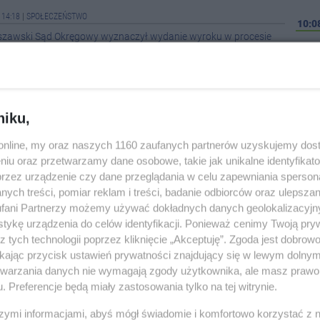
 14:18
|
SPOŁECZEŃSTWO
10:0
szawski Sąd Okręgowy wyznaczył wydanie wyroku w procesie
 policji Marka Papały. Przed wydaniem wyroku kontynuowane
10:0
we. W piątek wygłaszała je obrona, przekonując m.in., że w...
hce dożywocia dla Igora M., ps.
09:5
niku,
Wczor
37
|
KRYMINAŁKI
21:5
o.online, my oraz naszych 1160 zaufanych partnerów uzyskujemy dos
przed warszawskim sądem okręgowym kary dożywotniego
niu oraz przetwarzamy dane osobowe, takie jak unikalne identyfikat
 Igora M., ps. Patyk, oskarżonego m.in. o zabójstwo b. szefa
przez urządzenie czy dane przeglądania w celu zapewniania sperson
ces w tej sprawie skończył się we wtorek po blisko pięciu...
14:4
ych treści, pomiar reklam i treści, badanie odbiorców oraz ulepszan
fani Partnerzy możemy używać dokładnych danych geolokalizacyjn
14:2
tykę urządzenia do celów identyfikacji. Ponieważ cenimy Twoją pry
12:4
z tych technologii poprzez kliknięcie „Akceptuję”. Zgoda jest dobro
12:4
ikając przycisk ustawień prywatności znajdujący się w lewym dolny
etwarzania danych nie wymagają zgody użytkownika, ale masz prawo 
12:1
. Preferencje będą miały zastosowania tylko na tej witrynie.
szymi informacjami, abyś mógł świadomie i komfortowo korzystać z
11:1