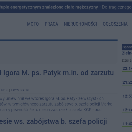
łupie energetycznym znaleziono ciało mężczyzny
• Do tragicznego zdarzenia doszło w 
MOTO
PRACA
NIERUCHOMOŚCI
OGŁOSZENIA
Spons
Zieln
Dzisia
22:1
ł Igora M. ps. Patyk m.in. od zarzutu
21:2
 18:38
|
KRYMINAŁKI
12:5
 uniewinnił we wtorek Igora M. ps. Patyk ze wszystkich
ów, w tym głównego zarzutu zabójstwa b. szefa policji Marka
mamy pewność, że to nie on zastrzelił b. szefa KGP - pod...
12:1
sie ws. zabójstwa b. szefa policji
11:4