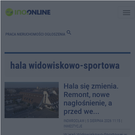
menu
search
PRACA
NIERUCHOMOŚCI
OGŁOSZENIA
hala widowiskowo-sportowa
Hala się zmienia.
Remont, nowe
nagłośnienie, a
przed we...
INOWROCŁAW
|
5 SIERPNIA 2026 11:15
|
INWESTYCJE
W Hali Widowiskowo-Sportowej w