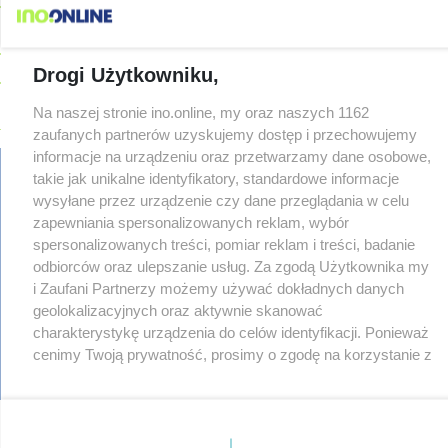
terminarz
08-05
Po rezygnacji z tej inwestycji miasto wraca do tematu
Drogi Użytkowniku,
08-04
Reklamy w centrum. Jego zdaniem Marcin Wroński jest w
błędzie [akt.]
Na naszej stronie ino.online, my oraz naszych 1162
08-04
Duże utrudnienia na Dworcowej. Dwa pasy blokowała
zaufanych partnerów uzyskujemy dostęp i przechowujemy
przyczepa od ciągnika
Z OSTATNIEJ CHWILI
informacje na urządzeniu oraz przetwarzamy dane osobowe,
08-04
Upały, a potem burze. Groźna pogoda nad naszym regionem
takie jak unikalne identyfikatory, standardowe informacje
08-04
Ruszyła modernizacja remizy OSP w Pakości
wysyłane przez urządzenie czy dane przeglądania w celu
zapewniania spersonalizowanych reklam, wybór
regulamin
08-04
Kolizja na Rąbinie. Policja szuka kierowcy Golfa
reklama
spersonalizowanych treści, pomiar reklam i treści, badanie
08-04
91-latek chciał pomnożyć oszczędności. Stracił ponad 10 tys.
redakcja
odbiorców oraz ulepszanie usług. Za zgodą Użytkownika my
zł
pliki cookies
i Zaufani Partnerzy możemy używać dokładnych danych
08-04
Polifonika z Inowrocławia zagrała na Harendzie. Muzyczny
prywatność
geolokalizacyjnych oraz aktywnie skanować
hołd dla Jana Kasprowicza
reklamacje
charakterystykę urządzenia do celów identyfikacji. Ponieważ
gowork.pl
08-04
Jest wykonawca remontu dachu sali gimastycznej
cenimy Twoją prywatność, prosimy o zgodę na korzystanie z
oferty pracy
tych technologii poprzez kliknięcie „Akceptuję”. Zgoda jest
© copyright 2000-2026 Ino-online Media
08-04
Dlaczego sauny, a nie boiska dla dzieci? Ratusz odpowiada
dobrowolna i zawsze możesz ją zmienić/wycofać klikając
08-04
Połowa wakacji na drogach. Policja podsumowała lipiec
przycisk ustawień prywatności znajdujący się w lewym
08-04
Wroński do radnych: Zamiast ingerować w prywatną własność
dolnym rogu strony
. Niektóre rodzaje przetwarzania