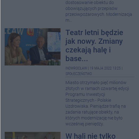
dostosowanie obiektu do
obowiązujących przepisów
przeciwpożarowych. Modernizacja
m...
Teatr letni będzie
jak nowy. Zmiany
czekają halę i
base...
INOWROCŁAW
|
19 MAJA 2022 13:25
|
SPOŁECZEŃSTWO
Miasto otrzymało pięć milionów
złotych w ramach czwartej edycji
Programu Inwestycji
Strategicznych - Polskie
Uzdrowiska. Pieniądze trafią na
zadania ratujące obiekty, na
których modernizację nie było
wcześniej pieniędzy.
W hali nie tylko