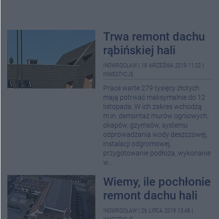
Trwa remont dachu
rąbińskiej hali
INOWROCŁAW
|
18 WRZEŚNIA 2019 11:22
|
INWESTYCJE
Prace warte 279 tysięcy złotych
mają potrwać maksymalnie do 12
listopada. W ich zakres wchodzą
m.in. demontaż murów ogniowych,
okapów, gzymsów, systemu
odprowadzania wody deszczowej,
instalacji odgromowej,
przygotowanie podłoża, wykonanie
w...
Wiemy, ile pochłonie
remont dachu hali
INOWROCŁAW
|
26 LIPCA 2019 13:48
|