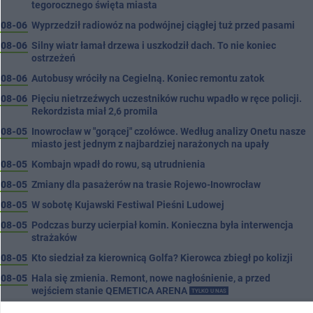
tegorocznego święta miasta
08-06
Wyprzedził radiowóz na podwójnej ciągłej tuż przed pasami
08-06
Silny wiatr łamał drzewa i uszkodził dach. To nie koniec
ostrzeżeń
08-06
Autobusy wróciły na Cegielną. Koniec remontu zatok
08-06
Pięciu nietrzeźwych uczestników ruchu wpadło w ręce policji.
Rekordzista miał 2,6 promila
08-05
Inowrocław w "gorącej" czołówce. Według analizy Onetu nasze
miasto jest jednym z najbardziej narażonych na upały
08-05
Kombajn wpadł do rowu, są utrudnienia
08-05
Zmiany dla pasażerów na trasie Rojewo-Inowrocław
08-05
W sobotę Kujawski Festiwal Pieśni Ludowej
08-05
Podczas burzy ucierpiał komin. Konieczna była interwencja
strażaków
08-05
Kto siedział za kierownicą Golfa? Kierowca zbiegł po kolizji
08-05
Hala się zmienia. Remont, nowe nagłośnienie, a przed
wejściem stanie QEMETICA ARENA
TYLKO U NAS
08-05
19 września pierwszy ligowy mecz Noteci. Znamy cały