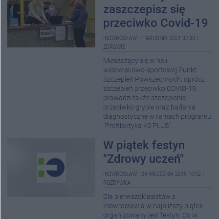
zaszczepisz się
przeciwko Covid-19
INOWROCŁAW
|
1 GRUDNIA 2021 07:33
|
ZDROWIE
Mieszczący się w hali
widowiskowo-sportowej Punkt
Szczepień Powszechnych, oprócz
szczepień przeciwko COVID-19,
prowadzi także szczepienia
przeciwko grypie oraz badania
diagnostyczne w ramach programu
"Profilaktyka 40 PLUS".
W piątek festyn
"Zdrowy uczeń"
INOWROCŁAW
|
24 WRZEŚNIA 2019 10:52
|
ROZRYWKA
Dla pierwszoklasistów z
Inowrocławia w najbliższy piątek
organizowany jest festyn. Co w