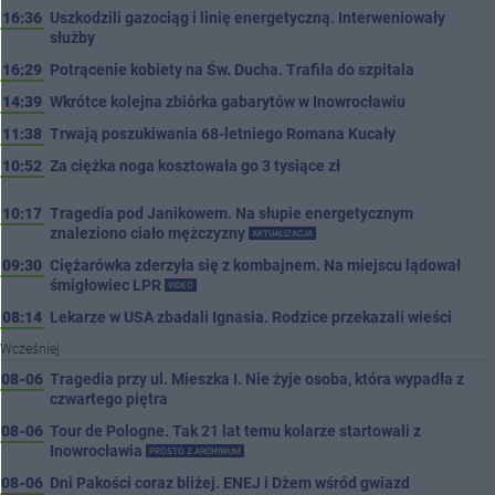
16:36
Uszkodzili gazociąg i linię energetyczną. Interweniowały
służby
16:29
Potrącenie kobiety na Św. Ducha. Trafiła do szpitala
14:39
Wkrótce kolejna zbiórka gabarytów w Inowrocławiu
11:38
Trwają poszukiwania 68-letniego Romana Kucały
10:52
Za ciężka noga kosztowała go 3 tysiące zł
10:17
Tragedia pod Janikowem. Na słupie energetycznym
znaleziono ciało mężczyzny
AKTUALIZACJA
09:30
Ciężarówka zderzyła się z kombajnem. Na miejscu lądował
śmigłowiec LPR
VIDEO
08:14
Lekarze w USA zbadali Ignasia. Rodzice przekazali wieści
Wcześniej
08-06
Tragedia przy ul. Mieszka I. Nie żyje osoba, która wypadła z
czwartego piętra
08-06
Tour de Pologne. Tak 21 lat temu kolarze startowali z
Inowrocławia
PROSTO Z ARCHIWUM
08-06
Dni Pakości coraz bliżej. ENEJ i Dżem wśród gwiazd