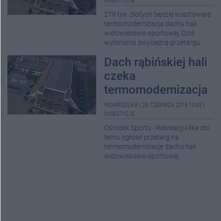
INWESTYCJE
279 tys. złotych będzie kosztowała
termomodernizacja dachu hali
widowiskowo-sportowej. Dziś
wyłoniono zwycięzcę przetargu.
Dach rąbińskiej hali
czeka
termomodernizacja
INOWROCŁAW
|
25 CZERWCA 2019 10:35
|
INWESTYCJE
Ośrodek Sportu i Rekreacji kilka dni
temu ogłosił przetarg na
termomodernizację dachu hali
widowiskowo-sportowej.