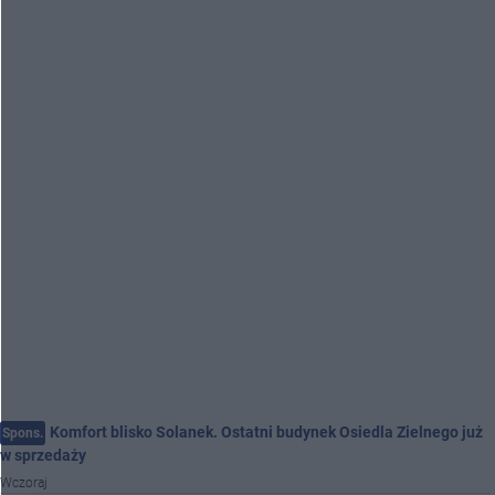
Komfort blisko Solanek. Ostatni budynek Osiedla Zielnego już
Spons.
w sprzedaży
Wczoraj