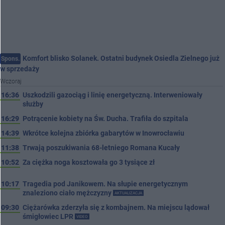
Komfort blisko Solanek. Ostatni budynek Osiedla Zielnego już
Spons.
w sprzedaży
Wczoraj
16:36
Uszkodzili gazociąg i linię energetyczną. Interweniowały
służby
16:29
Potrącenie kobiety na Św. Ducha. Trafiła do szpitala
14:39
Wkrótce kolejna zbiórka gabarytów w Inowrocławiu
11:38
Trwają poszukiwania 68-letniego Romana Kucały
10:52
Za ciężka noga kosztowała go 3 tysiące zł
10:17
Tragedia pod Janikowem. Na słupie energetycznym
znaleziono ciało mężczyzny
AKTUALIZACJA
09:30
Ciężarówka zderzyła się z kombajnem. Na miejscu lądował
śmigłowiec LPR
VIDEO