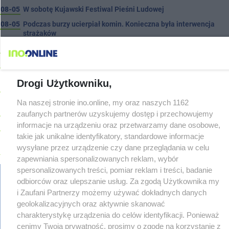
08-05
W sobotę Kujawski Festiwal Pieśni Ludowej
08-05
Podczas burzy ucierpiał komin. Konieczna była interwencja
strażaków
08-05
Kto siedział za kierownicą Golfa? Kierowca zbiegł po kolizji
08-05
Hala się zmienia. Remont, nowe nagłośnienie, a przed
wejściem stanie QEMETICA ARENA
TYLKO U NAS
Drogi Użytkowniku,
08-05
19 września pierwszy ligowy mecz Noteci. Znamy cały
terminarz
Na naszej stronie ino.online, my oraz naszych 1162
08-05
Po rezygnacji z tej inwestycji miasto wraca do tematu
zaufanych partnerów uzyskujemy dostęp i przechowujemy
informacje na urządzeniu oraz przetwarzamy dane osobowe,
08-04
Reklamy w centrum. Jego zdaniem Marcin Wroński jest w
błędzie [akt.]
takie jak unikalne identyfikatory, standardowe informacje
wysyłane przez urządzenie czy dane przeglądania w celu
08-04
Duże utrudnienia na Dworcowej. Dwa pasy blokowała
zapewniania spersonalizowanych reklam, wybór
przyczepa od ciągnika
Z OSTATNIEJ CHWILI
spersonalizowanych treści, pomiar reklam i treści, badanie
08-04
Upały, a potem burze. Groźna pogoda nad naszym regionem
odbiorców oraz ulepszanie usług. Za zgodą Użytkownika my
08-04
Ruszyła modernizacja remizy OSP w Pakości
i Zaufani Partnerzy możemy używać dokładnych danych
regulamin
08-04
geolokalizacyjnych oraz aktywnie skanować
Kolizja na Rąbinie. Policja szuka kierowcy Golfa
reklama
charakterystykę urządzenia do celów identyfikacji. Ponieważ
08-04
91-latek chciał pomnożyć oszczędności. Stracił ponad 10 tys.
redakcja
cenimy Twoją prywatność, prosimy o zgodę na korzystanie z
zł