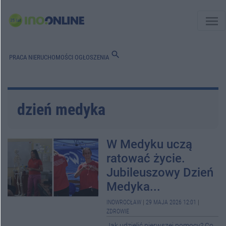
menu
search
PRACA
NIERUCHOMOŚCI
OGŁOSZENIA
dzień medyka
W Medyku uczą
ratować życie.
Jubileuszowy Dzień
Medyka...
INOWROCŁAW
|
29 MAJA 2026 12:01
|
ZDROWIE
Jak udzielić pierwszej pomocy? Co