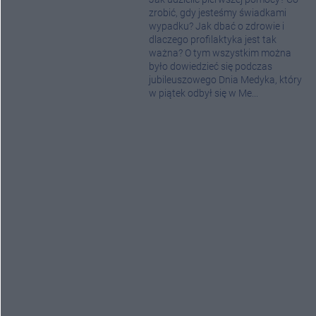
zrobić, gdy jesteśmy świadkami
wypadku? Jak dbać o zdrowie i
dlaczego profilaktyka jest tak
ważna? O tym wszystkim można
było dowiedzieć się podczas
jubileuszowego Dnia Medyka, który
w piątek odbył się w Me...