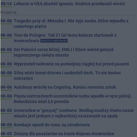
08:14
Lekarze w USA zbadali Ignasia. Rodzice przekazali wieści
Wcześniej
08-06
Tragedia przy ul. Mieszka I. Nie żyje osoba, która wypadła z
czwartego piętra
08-06
Tour de Pologne. Tak 21 lat temu kolarze startowali z
Inowrocławia
PROSTO Z ARCHIWUM
08-06
Dni Pakości coraz bliżej. ENEJ i Dżem wśród gwiazd
tegorocznego święta miasta
08-06
Wyprzedził radiowóz na podwójnej ciągłej tuż przed pasami
08-06
Silny wiatr łamał drzewa i uszkodził dach. To nie koniec
ostrzeżeń
08-06
Autobusy wróciły na Cegielną. Koniec remontu zatok
08-06
Pięciu nietrzeźwych uczestników ruchu wpadło w ręce policji.
Rekordzista miał 2,6 promila
08-05
Inowrocław w "gorącej" czołówce. Według analizy Onetu nasze
miasto jest jednym z najbardziej narażonych na upały
08-05
Kombajn wpadł do rowu, są utrudnienia
08-05
Zmiany dla pasażerów na trasie Rojewo-Inowrocław