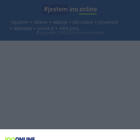
regulamin
reklama
redakcja
pliki cookies
prywatność
reklamacje
gowork.pl
oferty pracy
© copyright 2000-2026 Ino-online Media