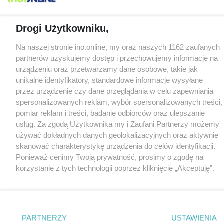
Drogi Użytkowniku,
Na naszej stronie ino.online, my oraz naszych 1162 zaufanych
partnerów uzyskujemy dostęp i przechowujemy informacje na
urządzeniu oraz przetwarzamy dane osobowe, takie jak
unikalne identyfikatory, standardowe informacje wysyłane
przez urządzenie czy dane przeglądania w celu zapewniania
spersonalizowanych reklam, wybór spersonalizowanych treści,
pomiar reklam i treści, badanie odbiorców oraz ulepszanie
usług. Za zgodą Użytkownika my i Zaufani Partnerzy możemy
używać dokładnych danych geolokalizacyjnych oraz aktywnie
skanować charakterystykę urządzenia do celów identyfikacji.
Ponieważ cenimy Twoją prywatność, prosimy o zgodę na
korzystanie z tych technologii poprzez kliknięcie „Akceptuję”.
Zgoda jest dobrowolna i zawsze możesz ją zmienić/wycofać
klikając przycisk ustawień prywatności znajdujący się w lewym
dolnym rogu strony
. Niektóre rodzaje przetwarzania danych
nie wymagają zgody użytkownika, ale masz prawo sprzeciwić
PARTNERZY
USTAWIENIA
się takiemu przetwarzaniu. Preferencje będą miały