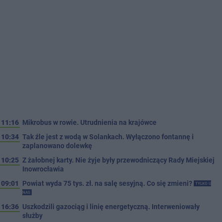
11:16
Mikrobus w rowie. Utrudnienia na krajówce
10:34
Tak źle jest z wodą w Solankach. Wyłączono fontannę i
zaplanowano dolewkę
10:25
Z żałobnej karty. Nie żyje były przewodniczący Rady Miejskiej
Inowrocławia
09:01
Powiat wyda 75 tys. zł. na salę sesyjną. Co się zmieni?
TYLKO U
NAS
16:36
Uszkodzili gazociąg i linię energetyczną. Interweniowały
służby