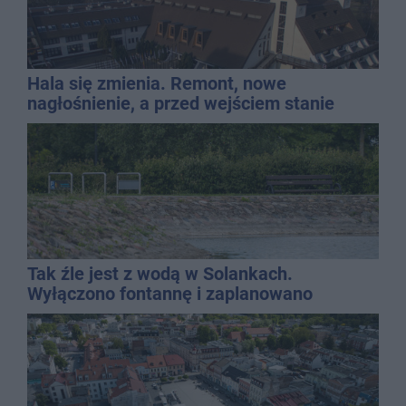
Hala się zmienia. Remont, nowe
nagłośnienie, a przed wejściem stanie
QEMETICA ARENA
Tak źle jest z wodą w Solankach.
Wyłączono fontannę i zaplanowano
dolewkę