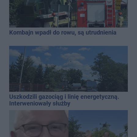
Kombajn wpadł do rowu, są utrudnienia
Uszkodzili gazociąg i linię energetyczną.
Interweniowały służby