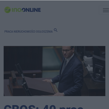
men
search
PRACA
NIERUCHOMOŚCI
OGŁOSZENIA