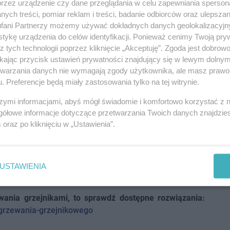
ejnikowe to urządzenia zasilane bateryjnie, w aplikacji
przez urządzenie czy dane przeglądania w celu zapewniania sperson
aterii siłownika oraz czujnika temperatury, aktualny
ych treści, pomiar reklam i treści, badanie odbiorców oraz ulepszan
nika.
Każda zmiana poziomu temperatury w strefie jest
fani Partnerzy możemy używać dokładnych danych geolokalizacyjn
tykę urządzenia do celów identyfikacji. Ponieważ cenimy Twoją pry
 bieżąco sprawdzać, jak kształtował się jej poziom w
z tych technologii poprzez kliknięcie „Akceptuję”. Zgoda jest dobro
zczeniach domu.
By wygenerować wykres, wystarczy
ikając przycisk ustawień prywatności znajdujący się w lewym dolny
stać wyświetlona wizualizacja (doba, tydzień, miesiąc,
etwarzania danych nie wymagają zgody użytkownika, ale masz prawo 
ie pokazowym każda strefa ma swoją nazwę i symbol.
. Preferencje będą miały zastosowania tylko na tej witrynie.
do swoich preferencji, korzystając z zakładki „Strefy”
szymi informacjami, abyś mógł świadomie i komfortowo korzystać z
gółowe informacje dotyczące przetwarzania Twoich danych znajdzi
s
oraz po kliknięciu w „Ustawienia”.
odul.pl. To rozwiązanie, które da Ci wgląd do pomiaru
strefach z zamontowanymi na grzejnikach głowicami
Możesz zobaczyć, jak wygląda zdalne sterowanie na koncie
USTAWIENIA
e:
https://emodul.eu/login
wania grzejnikami, to sprawdź dostępne rozwiązania:
-ogrzewania-grzejnikowego