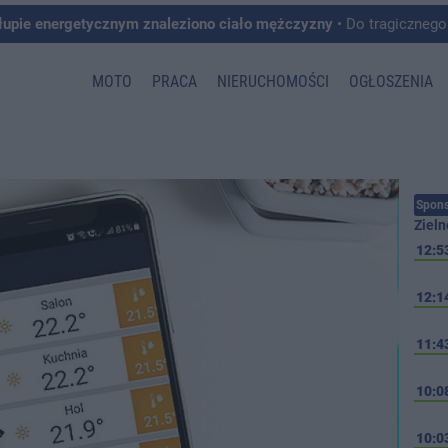
łupie energetycznym znaleziono ciało mężczyzny
• Do tragicznego zdarzenia doszło w 
MOTO
PRACA
NIERUCHOMOŚCI
OGŁOSZENIA
Spons
Zieln
12:5
12:1
11:4
10:0
10:0