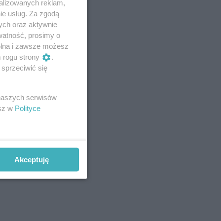
alizowanych reklam,
ie usług. Za zgodą
ych oraz aktywnie
watność, prosimy o
wolna i zawsze możesz
m rogu strony
.
sprzeciwić się
 naszych serwisów
esz w
Polityce
Akceptuję