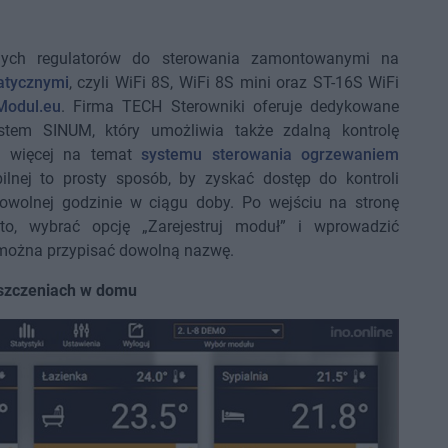
nych regulatorów do sterowania zamontowanymi na
atycznymi
, czyli WiFi 8S, WiFi 8S mini oraz ST-16S WiFi
Modul.eu
. Firma TECH Sterowniki oferuje dedykowane
stem SINUM, który umożliwia także zdalną kontrolę
ię więcej na temat
systemu sterowania ogrzewaniem
obilnej to prosty sposób, by zyskać dostęp do kontroli
owolnej godzinie w ciągu doby. Po wejściu na stronę
to, wybrać opcję „Zarejestruj moduł” i wprowadzić
można przypisać dowolną nazwę.
eszczeniach w domu