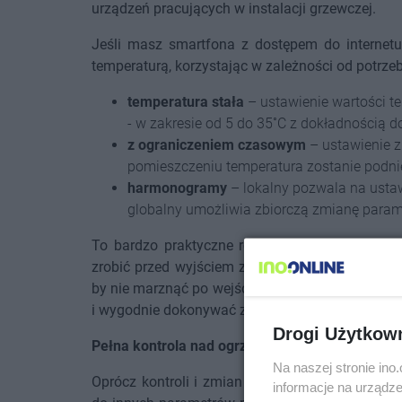
urządzeń pracujących w instalacji grzewczej.
Jeśli masz smartfona z dostępem do internetu
temperaturą, korzystając w zależności od potrzeb
temperatura stała
– ustawienie wartości t
- w zakresie od 5 do 35˚C z dokładnością do
z ograniczeniem czasowym
– ustawienie z
pomieszczeniu temperatura zostanie podnie
harmonogramy
– lokalny pozwala na ustawi
globalny umożliwia zbiorczą zmianę parame
To bardzo praktyczne rozwiązanie, które pozwa
zrobić przed wyjściem z domu, czy podwyższyć
by nie marznąć po wejściu do budynku. Mając w
i wygodnie dokonywać zmian w dowolnej chwili, 
Drogi Użytkow
Pełna kontrola nad ogrzewaniem z poziomu apli
Na naszej stronie in
Oprócz kontroli i zmian temperatury w pomieszc
informacje na urządze