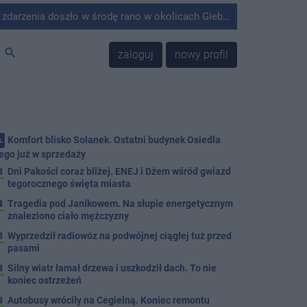
środę rano w okolicach Giebni koło Janikowa. Wówczas na słupie energetycznym odnaleziono ciało mężczyzny.
search
zaloguj
nowy profil
Komfort blisko Solanek. Ostatni budynek Osiedla
.
ego już w sprzedaży
3
Dni Pakości coraz bliżej. ENEJ i Dżem wśród gwiazd
tegorocznego święta miasta
4
Tragedia pod Janikowem. Na słupie energetycznym
znaleziono ciało mężczyzny
3
Wyprzedził radiowóz na podwójnej ciągłej tuż przed
pasami
8
Silny wiatr łamał drzewa i uszkodził dach. To nie
koniec ostrzeżeń
3
Autobusy wróciły na Cegielną. Koniec remontu