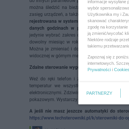
do innych parametrów pracy systemu. Głowice grz
informacje wysyłane 
można śledzić na bieżąco poziom naładowania b
wybór spersonalizowan
zasięg urządzeń, a także procent otwarcia siłow
Użytkownika my i Zau
skanować charakterys
rejestrowana w systemie, a użytkownik może na
zgodę na korzystanie 
danych godzinach w poszczególnych pomies
ją zmienić/wycofać kl
jedynie wybrać zakres czasu, dla którego ma zo
Niektóre rodzaje prz
dowolny miesiąc w roku). Domyślnie na konc
takiemu przetwarzaniu
Można je zmieniać i dopasowywać wyświetlanie 
widocznej w górnym menu.
Zapoznaj się z poniż
internetowych. Szcze
Zdalne sterowanie wygodne i oszczędne
Prywatności
i
Cookie
Weź do ręki telefon i zainstaluj aplikację eM
temperatur we wszystkich zarejestrowanych 
elektronicznymi. Zdziwisz się, jakie to proste! 
PARTNERZY
pokazowym. Wystarczy zalogować się na stroni
A jeśli nie masz jeszcze automatyki do stero
https://www.techsterowniki.pl/k/sterowniki-do