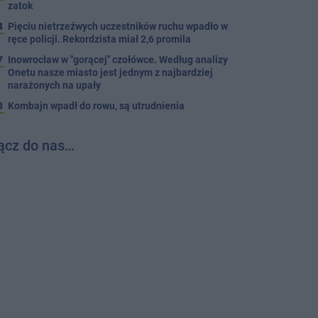
zatok
4
Pięciu nietrzeźwych uczestników ruchu wpadło w
ręce policji. Rekordzista miał 2,6 promila
7
Inowrocław w "gorącej" czołówce. Według analizy
Onetu nasze miasto jest jednym z najbardziej
narażonych na upały
3
Kombajn wpadł do rowu, są utrudnienia
ącz do nas…