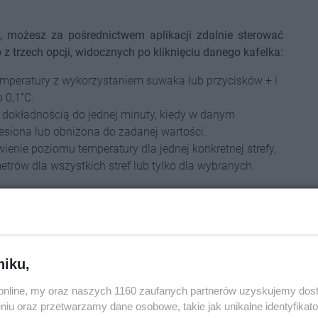
, możesz za pośrednictwem aplikacji zdalnie sterować
 z trzech opcji, widocznych po kliknięciu danego kafelka:
emperatury z wykorzystaniem suwaka lub przycisków + i
 0,1˚C.
 dokładnością do jednej minuty, kiedy w danym
siona lub obniżona do zadanej wartości.
enie poziomu temperatury dla jednej konkretnej strefy,
trów dla wszystkich stref lub tylko dla wybranych.
la np. zredukować temperaturę, jeśli nie zdążyłeś tego
, gdy wracasz z weekendowego czy dłuższego wyjazdu,
 ręce smartfona z dostępem do internetu, możesz szybko
a przez to oszczędzać na ogrzewaniu.
niku,
kacji
o.online, my oraz naszych 1160 zaufanych partnerów uzyskujemy dos
zeniach, dzięki aplikacji eModul zyskujesz także wgląd
niu oraz przetwarzamy dane osobowe, takie jak unikalne identyfikat