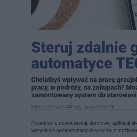
Steruj zdalnie 
automatyce TE
Chciałbyś wpływać na pracę grzejn
pracy, w podróży, na zakupach? Moż
zamontowany system do sterowania
REGION
|
14 STYCZNIA 2020 12:37
|
BUDOWNICTWO
|
Po pobraniu nowoczesnej, darmowej aplikacji e
wszystkich pomieszczeniach w domu z możliwości