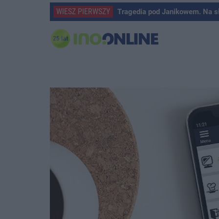
WIESZ PIERWSZY
Tragedia pod Janikowem. Na s