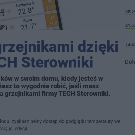
09:5
21:5
grzejnikami dzięki
14:4
CH Sterowniki
Doł
ików w swoim domu, kiedy jesteś w
esz to wygodnie robić, jeśli masz
 grzejnikami firmy TECH Sterowniki.
Modul zyskasz pełny dostęp do podglądu temperatury we
ą jej edycji.