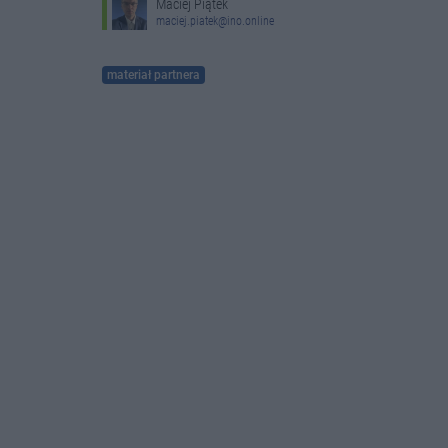
Maciej Piątek
maciej.piatek@ino.online
materiał partnera