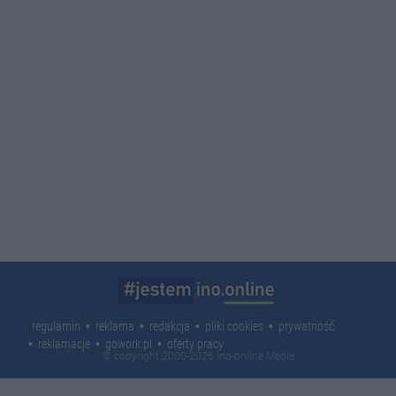
regulamin
reklama
redakcja
pliki cookies
prywatność
reklamacje
gowork.pl
oferty pracy
© copyright 2000-2026 Ino-online Media