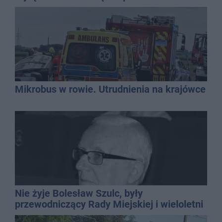
dolewkę
Mikrobus w rowie. Utrudnienia na krajówce
Nie żyje Bolesław Szulc, były
przewodniczący Rady Miejskiej i wieloletni
dyrektor SP 14