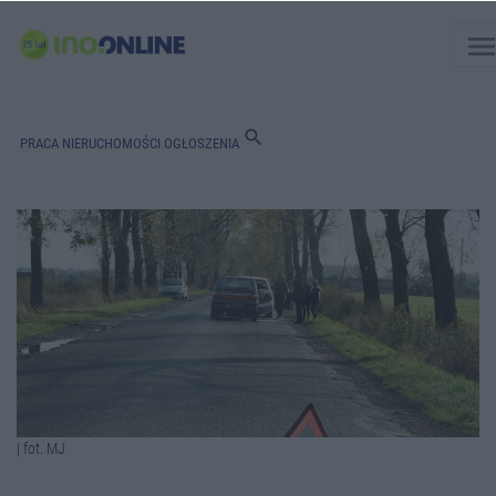
men
search
PRACA
NIERUCHOMOŚCI
OGŁOSZENIA
| fot. MJ