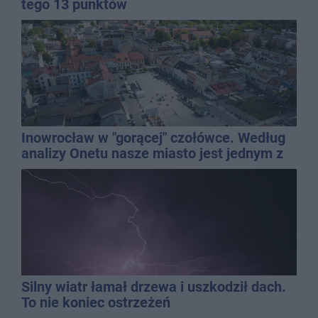
tego 13 punktów
Inowrocław w "gorącej" czołówce. Według
analizy Onetu nasze miasto jest jednym z
najbardziej narażonych na upały
Silny wiatr łamał drzewa i uszkodził dach.
To nie koniec ostrzeżeń