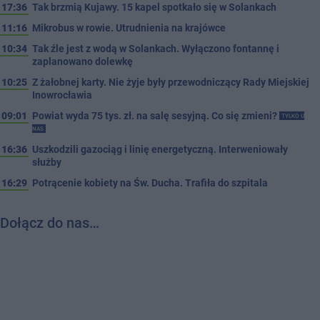
17:36
Tak brzmią Kujawy. 15 kapel spotkało się w Solankach
11:16
Mikrobus w rowie. Utrudnienia na krajówce
10:34
Tak źle jest z wodą w Solankach. Wyłączono fontannę i
zaplanowano dolewkę
10:25
Z żałobnej karty. Nie żyje były przewodniczący Rady Miejskiej
Inowrocławia
09:01
Powiat wyda 75 tys. zł. na salę sesyjną. Co się zmieni?
TYLKO U
NAS
16:36
Uszkodzili gazociąg i linię energetyczną. Interweniowały
służby
16:29
Potrącenie kobiety na Św. Ducha. Trafiła do szpitala
Dołącz do nas…