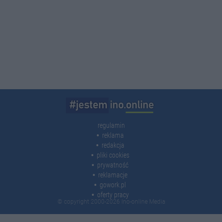
regulamin
reklama
redakcja
pliki cookies
prywatność
reklamacje
gowork.pl
oferty pracy
© copyright 2000-2026 Ino-online Media