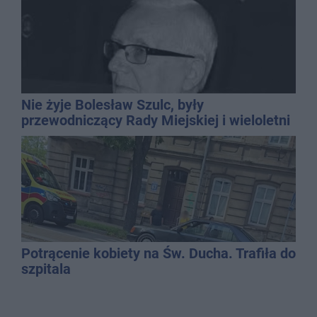
Nie żyje Bolesław Szulc, były
przewodniczący Rady Miejskiej i wieloletni
dyrektor SP 14
Potrącenie kobiety na Św. Ducha. Trafiła do
szpitala