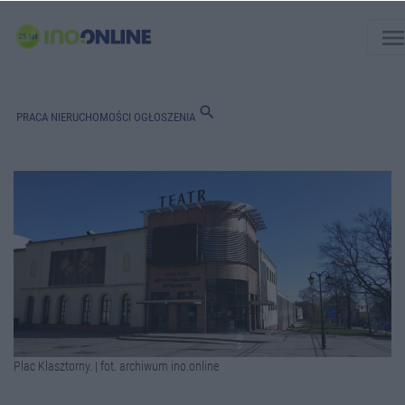
men
search
PRACA
NIERUCHOMOŚCI
OGŁOSZENIA
Plac Klasztorny. | fot. archiwum ino.online