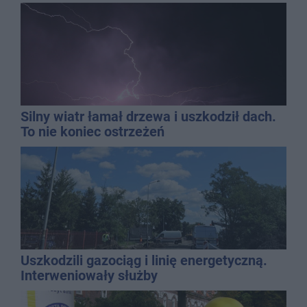
Silny wiatr łamał drzewa i uszkodził dach.
To nie koniec ostrzeżeń
Uszkodzili gazociąg i linię energetyczną.
Interweniowały służby