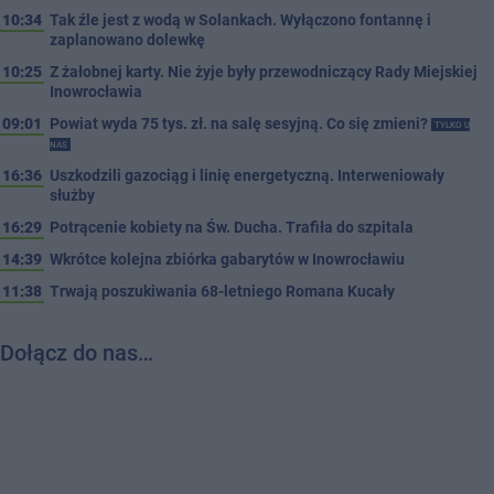
10:34
Tak źle jest z wodą w Solankach. Wyłączono fontannę i
zaplanowano dolewkę
10:25
Z żałobnej karty. Nie żyje były przewodniczący Rady Miejskiej
Inowrocławia
09:01
Powiat wyda 75 tys. zł. na salę sesyjną. Co się zmieni?
TYLKO U
NAS
16:36
Uszkodzili gazociąg i linię energetyczną. Interweniowały
służby
16:29
Potrącenie kobiety na Św. Ducha. Trafiła do szpitala
14:39
Wkrótce kolejna zbiórka gabarytów w Inowrocławiu
11:38
Trwają poszukiwania 68-letniego Romana Kucały
Dołącz do nas…