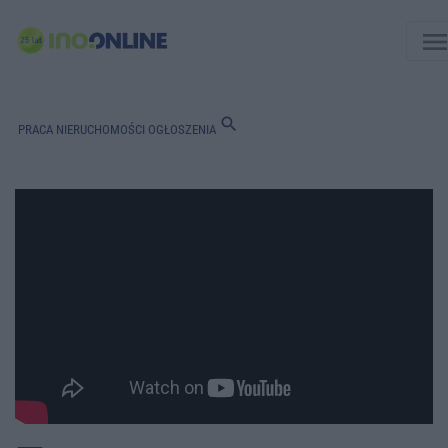
men
search
PRACA
NIERUCHOMOŚCI
OGŁOSZENIA