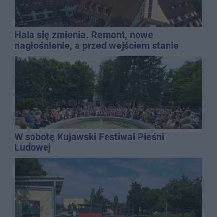
Hala się zmienia. Remont, nowe
nagłośnienie, a przed wejściem stanie
QEMETICA ARENA
W sobotę Kujawski Festiwal Pieśni
Ludowej