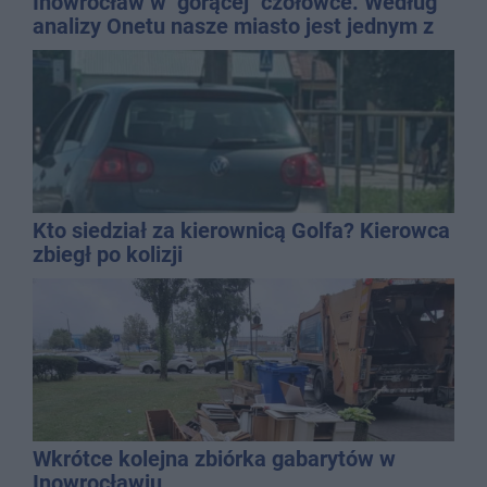
Inowrocław w "gorącej" czołówce. Według
analizy Onetu nasze miasto jest jednym z
najbardziej narażonych na upały
Kto siedział za kierownicą Golfa? Kierowca
zbiegł po kolizji
Wkrótce kolejna zbiórka gabarytów w
Inowrocławiu