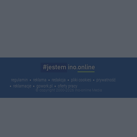
regulamin
reklama
redakcja
pliki cookies
prywatność
reklamacje
gowork.pl
oferty pracy
© copyright 2000-2026 Ino-online Media