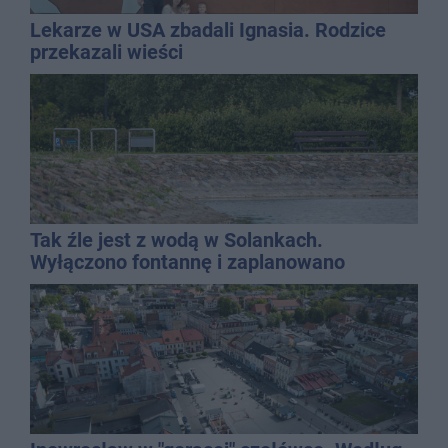
Lekarze w USA zbadali Ignasia. Rodzice
przekazali wieści
Tak źle jest z wodą w Solankach.
Wyłączono fontannę i zaplanowano
dolewkę