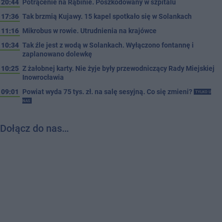
20:44
Potrącenie na Rąbinie. Poszkodowany w szpitalu
17:36
Tak brzmią Kujawy. 15 kapel spotkało się w Solankach
11:16
Mikrobus w rowie. Utrudnienia na krajówce
10:34
Tak źle jest z wodą w Solankach. Wyłączono fontannę i
zaplanowano dolewkę
10:25
Z żałobnej karty. Nie żyje były przewodniczący Rady Miejskiej
Inowrocławia
09:01
Powiat wyda 75 tys. zł. na salę sesyjną. Co się zmieni?
TYLKO U
NAS
Dołącz do nas…