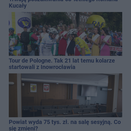
Kucały
Tour de Pologne. Tak 21 lat temu kolarze
startowali z Inowrocławia
Powiat wyda 75 tys. zł. na salę sesyjną. Co
się zmieni?