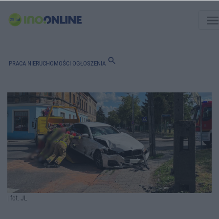
men
search
PRACA
NIERUCHOMOŚCI
OGŁOSZENIA
| fot. JL