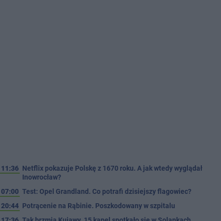
11:36
Netflix pokazuje Polskę z 1670 roku. A jak wtedy wyglądał
Inowrocław?
07:00
Test: Opel Grandland. Co potrafi dzisiejszy flagowiec?
20:44
Potrącenie na Rąbinie. Poszkodowany w szpitalu
17:36
Tak brzmią Kujawy. 15 kapel spotkało się w Solankach