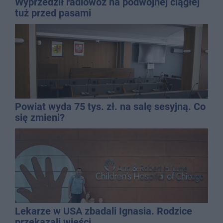
Wyprzedził radiowóz na podwójnej ciągłej
tuż przed pasami
Powiat wyda 75 tys. zł. na salę sesyjną. Co
się zmieni?
Lekarze w USA zbadali Ignasia. Rodzice
przekazali wieści