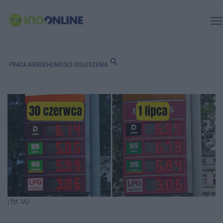
men
search
PRACA
NIERUCHOMOŚCI
OGŁOSZENIA
| fot. MJ