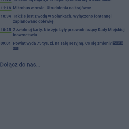
11:16
Mikrobus w rowie. Utrudnienia na krajówce
10:34
Tak źle jest z wodą w Solankach. Wyłączono fontannę i
zaplanowano dolewkę
10:25
Z żałobnej karty. Nie żyje były przewodniczący Rady Miejskiej
Inowrocławia
09:01
Powiat wyda 75 tys. zł. na salę sesyjną. Co się zmieni?
TYLKO U
NAS
Dołącz do nas…