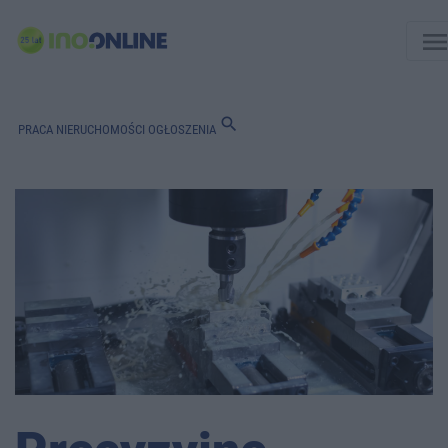
men
search
PRACA
NIERUCHOMOŚCI
OGŁOSZENIA