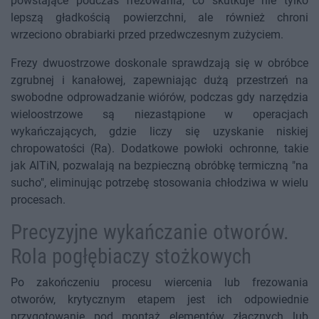
powstające podczas frezowania, co skutkuje nie tylko
lepszą gładkością powierzchni, ale również chroni
wrzeciono obrabiarki przed przedwczesnym zużyciem.
Frezy dwuostrzowe doskonale sprawdzają się w obróbce
zgrubnej i kanałowej, zapewniając dużą przestrzeń na
swobodne odprowadzanie wiórów, podczas gdy narzędzia
wieloostrzowe są niezastąpione w operacjach
wykańczających, gdzie liczy się uzyskanie niskiej
chropowatości (Ra). Dodatkowe powłoki ochronne, takie
jak AlTiN, pozwalają na bezpieczną obróbkę termiczną "na
sucho", eliminując potrzebę stosowania chłodziwa w wielu
procesach.
Precyzyjne wykańczanie otworów.
Rola pogłębiaczy stożkowych
Po zakończeniu procesu wiercenia lub frezowania
otworów, krytycznym etapem jest ich odpowiednie
przygotowanie pod montaż elementów złącznych lub