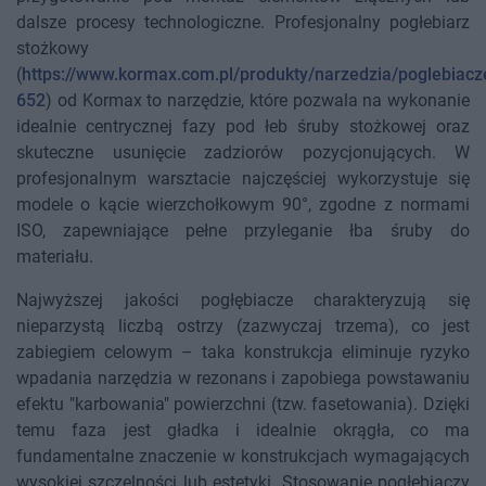
dalsze procesy technologiczne. Profesjonalny pogłebiarz
stożkowy
(
https://www.kormax.com.pl/produkty/narzedzia/poglebiacz
652
) od Kormax to narzędzie, które pozwala na wykonanie
idealnie centrycznej fazy pod łeb śruby stożkowej oraz
skuteczne usunięcie zadziorów pozycjonujących. W
profesjonalnym warsztacie najczęściej wykorzystuje się
modele o kącie wierzchołkowym 90°, zgodne z normami
ISO, zapewniające pełne przyleganie łba śruby do
materiału.
Najwyższej jakości pogłębiacze charakteryzują się
nieparzystą liczbą ostrzy (zazwyczaj trzema), co jest
zabiegiem celowym – taka konstrukcja eliminuje ryzyko
wpadania narzędzia w rezonans i zapobiega powstawaniu
efektu "karbowania" powierzchni (tzw. fasetowania). Dzięki
temu faza jest gładka i idealnie okrągła, co ma
fundamentalne znaczenie w konstrukcjach wymagających
wysokiej szczelności lub estetyki. Stosowanie pogłębiaczy