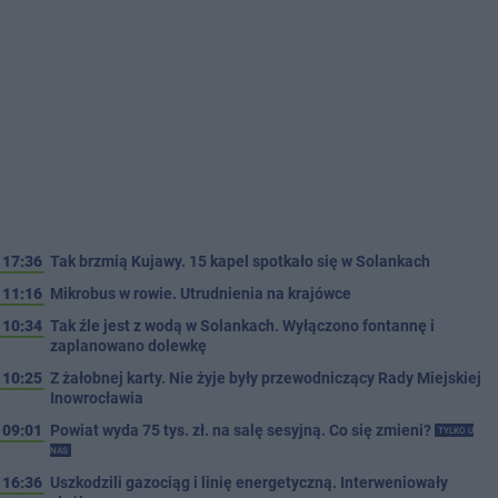
17:36
Tak brzmią Kujawy. 15 kapel spotkało się w Solankach
11:16
Mikrobus w rowie. Utrudnienia na krajówce
10:34
Tak źle jest z wodą w Solankach. Wyłączono fontannę i
zaplanowano dolewkę
10:25
Z żałobnej karty. Nie żyje były przewodniczący Rady Miejskiej
Inowrocławia
09:01
Powiat wyda 75 tys. zł. na salę sesyjną. Co się zmieni?
TYLKO U
NAS
16:36
Uszkodzili gazociąg i linię energetyczną. Interweniowały