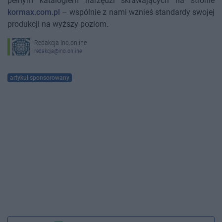
pełnym katalogiem narzędzi skrawających na stronie
kormax.com.pl
– wspólnie z nami wznieś standardy swojej
produkcji na wyższy poziom.
Redakcja Ino.online
redakcja@ino.online
artykuł sponsorowany