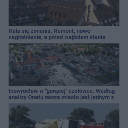
Hala się zmienia. Remont, nowe
nagłośnienie, a przed wejściem stanie
QEMETICA ARENA
Inowrocław w "gorącej" czołówce. Według
analizy Onetu nasze miasto jest jednym z
najbardziej narażonych na upały