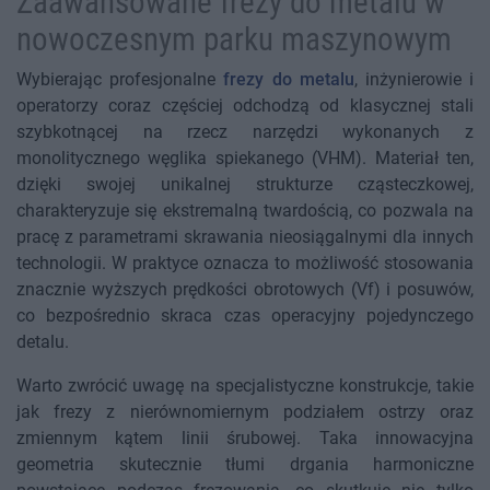
Zaawansowane frezy do metalu w
nowoczesnym parku maszynowym
Wybierając profesjonalne
frezy do metalu
, inżynierowie i
operatorzy coraz częściej odchodzą od klasycznej stali
szybkotnącej na rzecz narzędzi wykonanych z
monolitycznego węglika spiekanego (VHM). Materiał ten,
dzięki swojej unikalnej strukturze cząsteczkowej,
charakteryzuje się ekstremalną twardością, co pozwala na
pracę z parametrami skrawania nieosiągalnymi dla innych
technologii. W praktyce oznacza to możliwość stosowania
znacznie wyższych prędkości obrotowych (Vf) i posuwów,
co bezpośrednio skraca czas operacyjny pojedynczego
detalu.
Warto zwrócić uwagę na specjalistyczne konstrukcje, takie
jak frezy z nierównomiernym podziałem ostrzy oraz
zmiennym kątem linii śrubowej. Taka innowacyjna
geometria skutecznie tłumi drgania harmoniczne