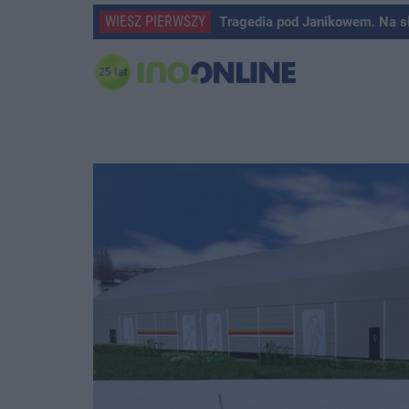
WIESZ PIERWSZY
Tragedia pod Janikowem. Na s