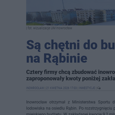
| fot. wizualizacje UM Inowrocław
Są chętni do b
na Rąbinie
Cztery firmy chcą zbudować inowro
zaproponowały kwoty poniżej zakł
INOWROCŁAW
|
21 KWIETNIA 2026 17:03
|
INWESTYCJE
|
Inowrocław otrzymał z Ministerstwa Sportu 
lodowiska na osiedlu Rąbin. Po rozstrzygnięciu p
miejskiego budżetu. W zakładanej kwocie 9,2 mln 