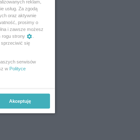
alizowanych reklam,
ie usług. Za zgodą
ych oraz aktywnie
watność, prosimy o
wolna i zawsze możesz
m rogu strony
.
sprzeciwić się
 naszych serwisów
esz w
Polityce
Akceptuję