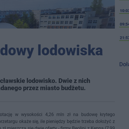
10:0
09:5
21:5
udowy lodowiska
Doł
cławskie lodowisko. Dwie z nich
adanego przez miasto budżetu.
dotację w wysokości 4,26 mln zł na budowę krytego
rzetargu okaże się, ile pieniędzy będzie trzeba dołożyć z
zł mieszczą się dwie oferty - firmy Beolini z Kępna (7,99