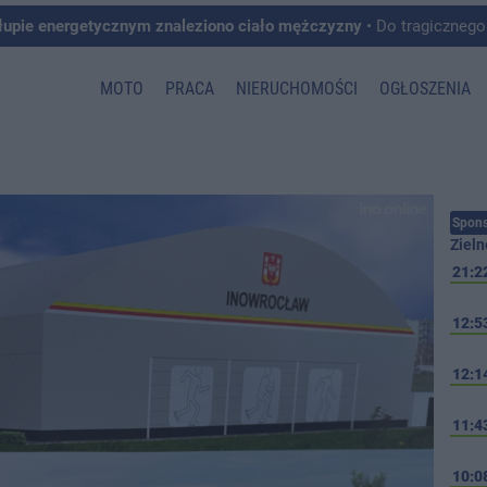
łupie energetycznym znaleziono ciało mężczyzny
• Do tragicznego zdarzenia doszło w 
MOTO
PRACA
NIERUCHOMOŚCI
OGŁOSZENIA
Spons
Zieln
21:2
12:5
12:1
11:4
10:0