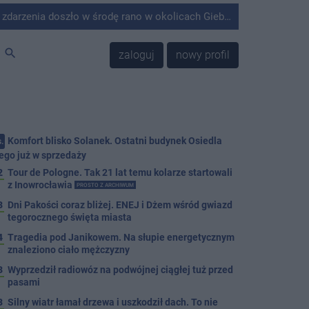
środę rano w okolicach Giebni koło Janikowa. Wówczas na słupie energetycznym odnaleziono ciało mężczyzny.
search
zaloguj
nowy profil
Komfort blisko Solanek. Ostatni budynek Osiedla
.
ego już w sprzedaży
2
Tour de Pologne. Tak 21 lat temu kolarze startowali
z Inowrocławia
PROSTO Z ARCHIWUM
3
Dni Pakości coraz bliżej. ENEJ i Dżem wśród gwiazd
tegorocznego święta miasta
4
Tragedia pod Janikowem. Na słupie energetycznym
znaleziono ciało mężczyzny
3
Wyprzedził radiowóz na podwójnej ciągłej tuż przed
pasami
8
Silny wiatr łamał drzewa i uszkodził dach. To nie