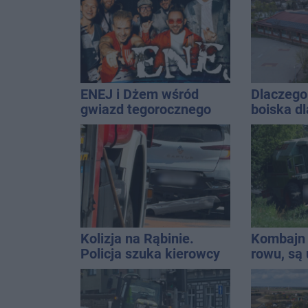
ENEJ i Dżem wśród
Dlaczego 
gwiazd tegorocznego
boiska dl
święta miasta
Ratusz o
Kolizja na Rąbinie.
Kombajn 
Policja szuka kierowcy
rowu, są 
Golfa