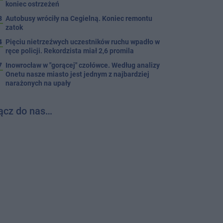
koniec ostrzeżeń
3
Autobusy wróciły na Cegielną. Koniec remontu
zatok
4
Pięciu nietrzeźwych uczestników ruchu wpadło w
ręce policji. Rekordzista miał 2,6 promila
7
Inowrocław w "gorącej" czołówce. Według analizy
Onetu nasze miasto jest jednym z najbardziej
narażonych na upały
ącz do nas…