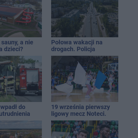
sauny, a nie
Połowa wakacji na
a dzieci?
drogach. Policja
dpowiada
podsumowała lipiec
wpadł do
19 września pierwszy
utrudnienia
ligowy mecz Noteci.
Znamy cały terminarz