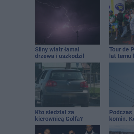
znalezion
mężczyz
Silny wiatr łamał
Tour de 
drzewa i uszkodził
lat temu 
dach. To nie koniec
startowal
ostrzeżeń
Inowrocł
Kto siedział za
Podczas 
kierownicą Golfa?
komin. K
Kierowca zbiegł po
interwen
kolizji