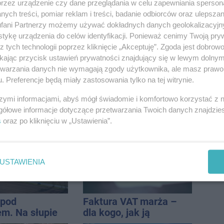
 nowe
pomnożyć
przez urządzenie czy dane przeglądania w celu zapewniania sperson
nie, a przed
oszczędności. Stracił
ych treści, pomiar reklam i treści, badanie odbiorców oraz ulepszan
 stanie
ponad 10 tys. zł
fani Partnerzy możemy używać dokładnych danych geolokalizacyjn
CA ARENA
tykę urządzenia do celów identyfikacji. Ponieważ cenimy Twoją pry
z tych technologii poprzez kliknięcie „Akceptuję”. Zgoda jest dobro
ikając przycisk ustawień prywatności znajdujący się w lewym dolny
etwarzania danych nie wymagają zgody użytkownika, ale masz prawo 
. Preferencje będą miały zastosowania tylko na tej witrynie.
do radnych:
Jest wykonawca
szymi informacjami, abyś mógł świadomie i komfortowo korzystać z
ingerować w
remontu dachu sali
gółowe informacje dotyczące przetwarzania Twoich danych znajdzi
 własność
gimastycznej
s
oraz po kliknięciu w „Ustawienia”.
 się
rką
USTAWIENIA
 pod
Faktura VAT marża –
m. Na słupie
dla kogo, jak ją
ycznym
wystawić i jak rozliczyć