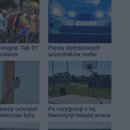
o ciało
ny
Pologne. Tak 21
Pięciu nietrzeźwych
kolarze
uczestników ruchu
i z
wpadło w ręce policji.
awia
Rekordzista miał 2,6
promila
burzy ucierpiał
Po rezygnacji z tej
onieczna była
inwestycji miasto wraca
cja strażaków
do tematu