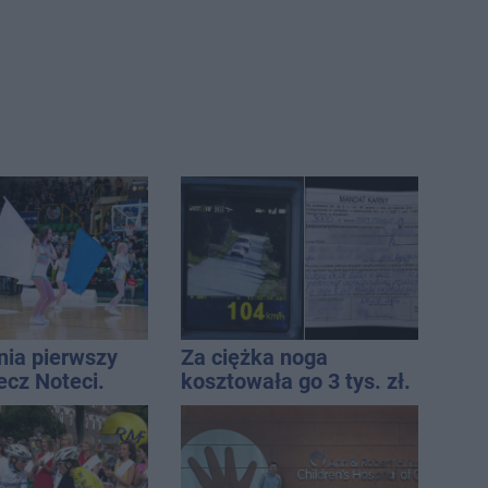
nia pierwszy
Za ciężka noga
ecz Noteci.
kosztowała go 3 tys. zł.
ły terminarz
Do tego 13 punktów