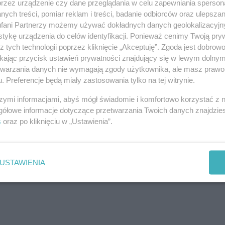
przez urządzenie czy dane przeglądania w celu zapewniania sperson
ych treści, pomiar reklam i treści, badanie odbiorców oraz ulepszan
 być bagatelizowany. Dobra komunikacja, nowoczesne
fani Partnerzy możemy używać dokładnych danych geolokalizacyjn
ndywidualne podejście do pacjenta mogą sprawić, że
tykę urządzenia do celów identyfikacji. Ponieważ cenimy Twoją pry
akceptowania. Właśnie dlatego warto szukać gabinetu, w
z tych technologii poprzez kliknięcie „Akceptuję”. Zgoda jest dobro
żna część całego procesu leczenia.
ikając przycisk ustawień prywatności znajdujący się w lewym dolny
etwarzania danych nie wymagają zgody użytkownika, ale masz prawo 
. Preferencje będą miały zastosowania tylko na tej witrynie.
szymi informacjami, abyś mógł świadomie i komfortowo korzystać z
gółowe informacje dotyczące przetwarzania Twoich danych znajdzi
s
oraz po kliknięciu w „Ustawienia”.
USTAWIENIA