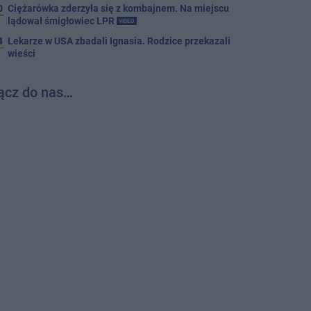
0
Ciężarówka zderzyła się z kombajnem. Na miejscu
lądował śmigłowiec LPR
VIDEO
4
Lekarze w USA zbadali Ignasia. Rodzice przekazali
wieści
ącz do nas…