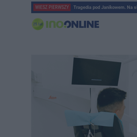
WIESZ PIERWSZY
Tragedia pod Janikowem. Na s