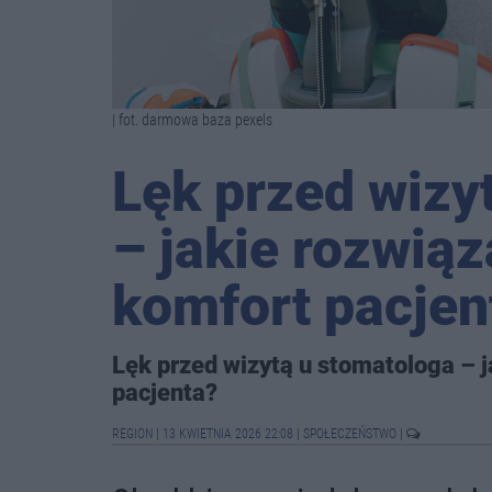
| fot. darmowa baza pexels
Lęk przed wizy
– jakie rozwią
komfort pacjen
Lęk przed wizytą u stomatologa – 
pacjenta?
REGION
|
13 KWIETNIA 2026 22:08
|
SPOŁECZEŃSTWO
|