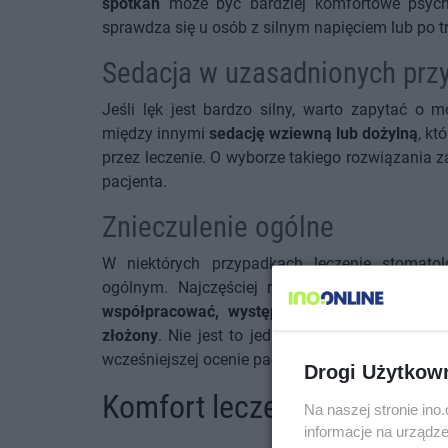
spotkań
może być bardziej komfortowe psychic
sprawdza się u osób z silnym napięciem lub po t
Sedacja w uzasadnionych prz
Jeśli lęk jest bardzo silny, warto zapytać o 
między innymi
sedację wziewną lub dożylną
, kt
przez leczenie. O wyborze takiego rozwiązania z
pacjenta.
Znieczulenie ogólne
W niektórych przypadkach leczenie stomato
ogólnym. Najczęściej rozważa się je wtedy,
współpracować, występują szczególne wskaz
złożony
. Nie jest to jednak standardowe rozwi
wcześniejszej ocenie pacjenta i po rozważeniu m
Drogi Użytkow
Komfort leczenia ma dziś d
Na naszej stronie in
informacje na urządze