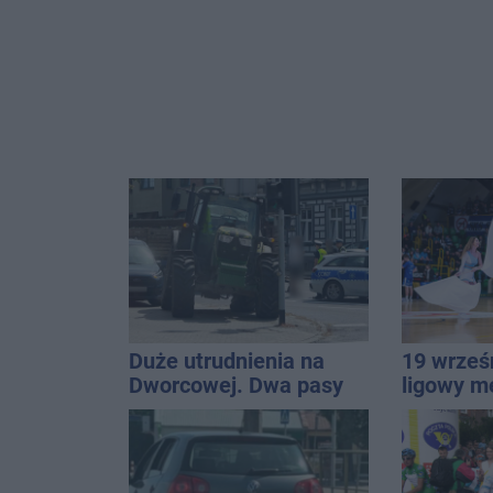
Duże utrudnienia na
19 wrześ
Dworcowej. Dwa pasy
ligowy m
blokowała przyczepa od
Znamy ca
ciągnika