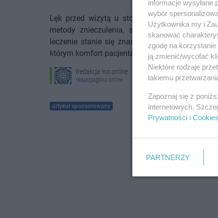
informacje wysyłane 
wybór spersonalizowan
Lęk przed wizytą u stomatologa nie powinien
Użytkownika my i Zau
metody znieczulenia, spokojna atmosfera i i
skanować charakterys
leczenie stanie się znacznie łatwiejsze do za
zgodę na korzystanie 
którym komfort pacjenta jest traktowany jako wa
ją zmienić/wycofać kl
Niektóre rodzaje prz
Redakcja Ino.online
takiemu przetwarzaniu
redakcja@ino.online
Zapoznaj się z poniż
internetowych. Szcze
artykuł sponsorowany
Prywatności
i
Cookie
PARTNERZY