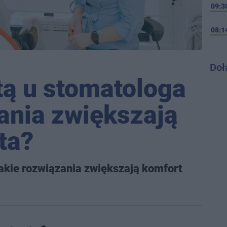
09:3
08:1
Doł
tą u stomatologa
zania zwiększają
ta?
jakie rozwiązania zwiększają komfort