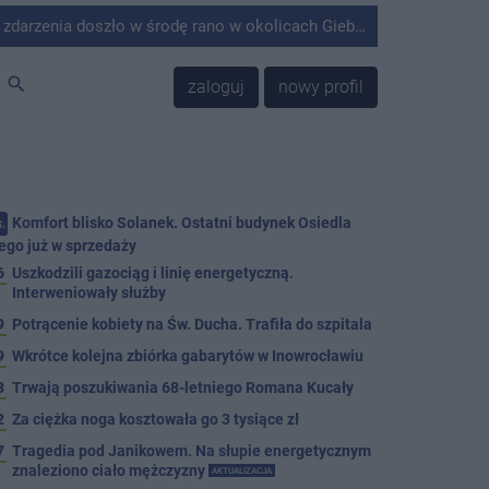
środę rano w okolicach Giebni koło Janikowa. Wówczas na słupie energetycznym odnaleziono ciało mężczyzny.
search
zaloguj
nowy profil
Komfort blisko Solanek. Ostatni budynek Osiedla
.
ego już w sprzedaży
6
Uszkodzili gazociąg i linię energetyczną.
Interweniowały służby
9
Potrącenie kobiety na Św. Ducha. Trafiła do szpitala
9
Wkrótce kolejna zbiórka gabarytów w Inowrocławiu
8
Trwają poszukiwania 68-letniego Romana Kucały
2
Za ciężka noga kosztowała go 3 tysiące zł
7
Tragedia pod Janikowem. Na słupie energetycznym
znaleziono ciało mężczyzny
AKTUALIZACJA