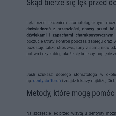
Skąd bierze się lęk przed d
Lęk przed leczeniem stomatologicznym moż
doświadczeń z przeszłości, obawy przed ból
dźwiękami i zapachami charakterystycznymi 
poczucie utraty kontroli podczas zabiegu oraz
pozostaje także stres związany z samą niewiedzą
potrwa i czy zabieg okaże się bolesny, napięcie z
Jeśli szukasz dobrego stomatologa w okoli
np.
dentysta Toruń
i znajdź lekarzy najbliżej Cieb
Metody, które mogą pomóc 
Na szczęście lęk przed wizytą u dentysty możn