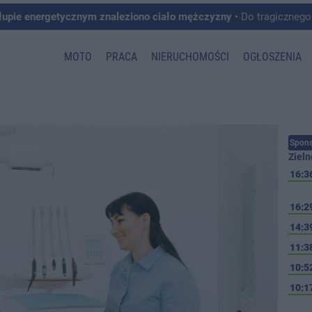
łupie energetycznym znaleziono ciało mężczyzny
• Do tragicznego zdarzenia doszło w 
MOTO
PRACA
NIERUCHOMOŚCI
OGŁOSZENIA
Spons
Zieln
16:3
16:2
14:3
11:3
10:5
10:1