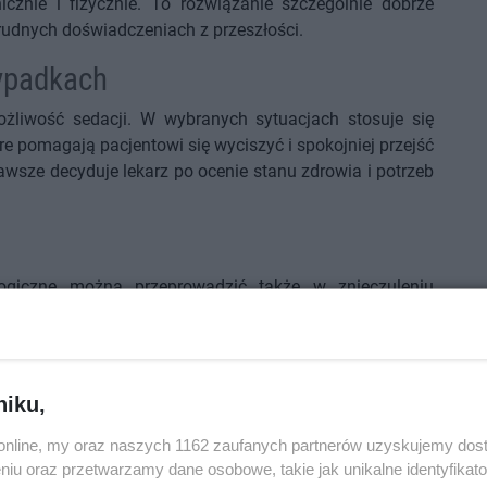
znie i fizycznie. To rozwiązanie szczególnie dobrze
rudnych doświadczeniach z przeszłości.
ypadkach
możliwość sedacji. W wybranych sytuacjach stosuje się
óre pomagają pacjentowi się wyciszyć i spokojniej przejść
awsze decyduje lekarz po ocenie stanu zdrowia i potrzeb
logiczne można przeprowadzić także w znieczuleniu
gdy lęk jest bardzo silny, pacjent nie jest w stanie
ania medyczne albo planowany zabieg jest bardziej
ązanie dla każdego. Zwykle bierze się je pod uwagę po
niej obciążających metod.
niku,
uże znaczenie
o.online, my oraz naszych 1162 zaufanych partnerów uzyskujemy dos
niu oraz przetwarzamy dane osobowe, takie jak unikalne identyfikat