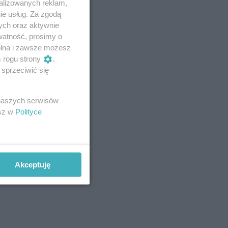
alizowanych reklam,
ie usług. Za zgodą
ych oraz aktywnie
watność, prosimy o
wolna i zawsze możesz
m rogu strony
.
sprzeciwić się
 naszych serwisów
esz w
Polityce
Akceptuję