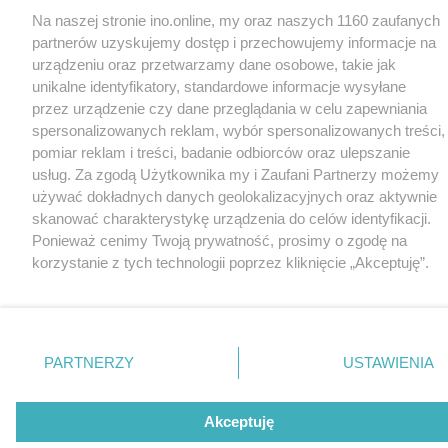
Na naszej stronie ino.online, my oraz naszych 1160 zaufanych
partnerów uzyskujemy dostęp i przechowujemy informacje na
urządzeniu oraz przetwarzamy dane osobowe, takie jak
unikalne identyfikatory, standardowe informacje wysyłane
przez urządzenie czy dane przeglądania w celu zapewniania
spersonalizowanych reklam, wybór spersonalizowanych treści,
pomiar reklam i treści, badanie odbiorców oraz ulepszanie
usług. Za zgodą Użytkownika my i Zaufani Partnerzy możemy
używać dokładnych danych geolokalizacyjnych oraz aktywnie
skanować charakterystykę urządzenia do celów identyfikacji.
Ponieważ cenimy Twoją prywatność, prosimy o zgodę na
korzystanie z tych technologii poprzez kliknięcie „Akceptuję”.
Zgoda jest dobrowolna i zawsze możesz ją zmienić/wycofać
klikając przycisk ustawień prywatności znajdujący się w lewym
dolnym rogu strony
. Niektóre rodzaje przetwarzania danych
nie wymagają zgody użytkownika, ale masz prawo sprzeciwić
PARTNERZY
USTAWIENIA
się takiemu przetwarzaniu. Preferencje będą miały
zastosowania tylko na tej witrynie.
Akceptuję
Zapoznaj się z poniższymi informacjami, abyś mógł świadomie