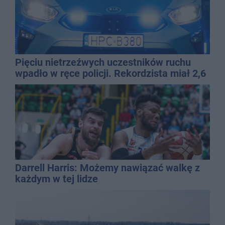
Pięciu nietrzeźwych uczestników ruchu
wpadło w ręce policji. Rekordzista miał 2,6
promila
Darrell Harris: Możemy nawiązać walkę z
każdym w tej lidze