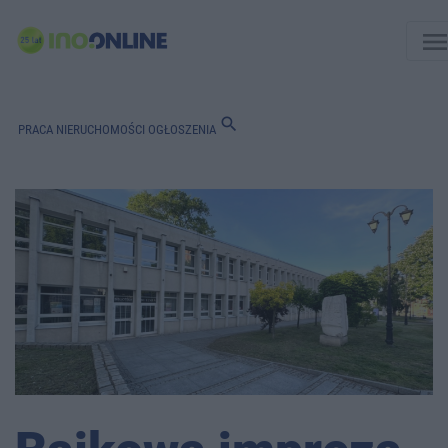
men
search
PRACA
NIERUCHOMOŚCI
OGŁOSZENIA