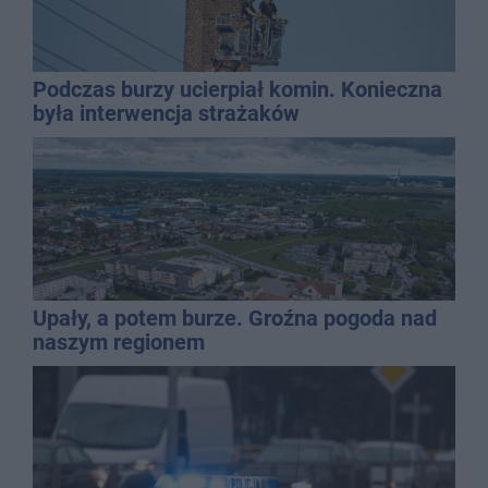
Podczas burzy ucierpiał komin. Konieczna
była interwencja strażaków
Upały, a potem burze. Groźna pogoda nad
naszym regionem