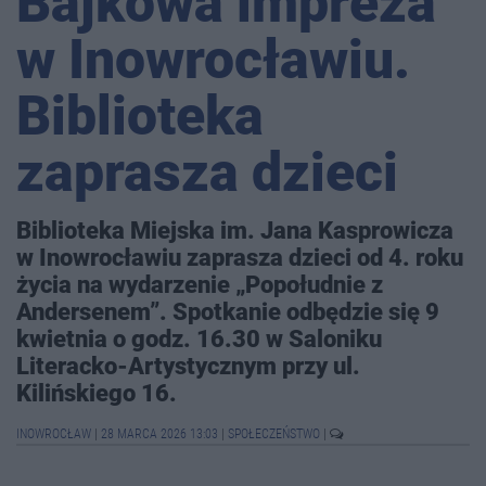
Bajkowa impreza
w Inowrocławiu.
Biblioteka
zaprasza dzieci
Biblioteka Miejska im. Jana Kasprowicza
w Inowrocławiu zaprasza dzieci od 4. roku
życia na wydarzenie „Popołudnie z
Andersenem”. Spotkanie odbędzie się 9
kwietnia o godz. 16.30 w Saloniku
Literacko-Artystycznym przy ul.
Kilińskiego 16.
INOWROCŁAW
|
28 MARCA 2026 13:03
|
SPOŁECZEŃSTWO
|