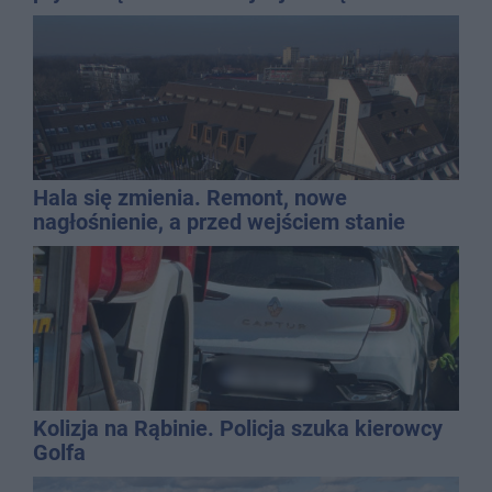
gospodarką
Hala się zmienia. Remont, nowe
nagłośnienie, a przed wejściem stanie
QEMETICA ARENA
Kolizja na Rąbinie. Policja szuka kierowcy
Golfa