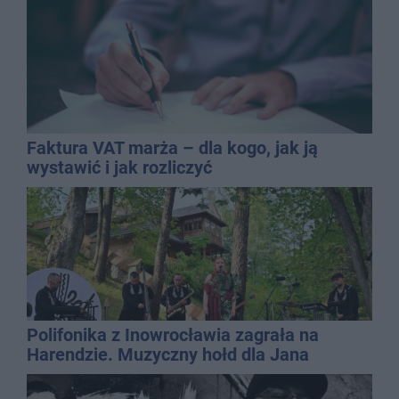
Faktura VAT marża – dla kogo, jak ją
wystawić i jak rozliczyć
Polifonika z Inowrocławia zagrała na
Harendzie. Muzyczny hołd dla Jana
Kasprowicza