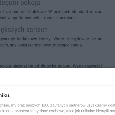
tegorii pokoju
oższe pantofle hotelowe. W pokojach standard można
miast w apartamentach – modele premium.
większych seriach
 generuje dodatkowe koszty. Warto zdecydować się na
iach, gdy koszt jednostkowy znacząco spada.
 pokoju niezależnie od długości pobytu. Warto rozważyć
tach powyżej jednej doby – to realna oszczędność.
wyborze?
ić:
niku,
o.online, my oraz naszych 1160 zaufanych partnerów uzyskujemy dos
niu oraz przetwarzamy dane osobowe, takie jak unikalne identyfikat