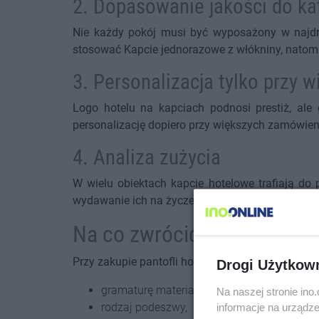
2. Dopasowanie jakości do ka
Nie każdy pokój musi być wyposażony w najdr
stosować Kapcie jednorazowe z włókniny, nato
3. Personalizacja tylko przy 
Logo hotelu na kapciach podnosi prestiż, ale
personalizację dopiero przy większych zamówien
4. Analiza zużycia
W wielu obiektach kapcie hotelowe trafiają do
wydawanie ich na życzenie gościa lub przy poby
Na co zwrócić uwagę przy 
Przy zakupie pantofli hotelowych warto uwzględn
Drogi Użytkow
gramaturę materiału,
Na naszej stronie in
rodzaj podeszwy,
informacje na urządze