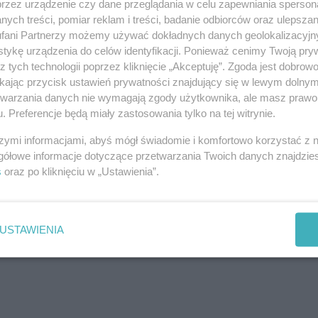
przez urządzenie czy dane przeglądania w celu zapewniania sperson
ych treści, pomiar reklam i treści, badanie odbiorców oraz ulepszan
fani Partnerzy możemy używać dokładnych danych geolokalizacyjn
tykę urządzenia do celów identyfikacji. Ponieważ cenimy Twoją pry
z tych technologii poprzez kliknięcie „Akceptuję”. Zgoda jest dobro
powinny łączyć przystępną cenę z odpowiednią jakością.
ikając przycisk ustawień prywatności znajdujący się w lewym dolny
ie wygoda, natomiast w hotelach ekonomicznych –
etwarzania danych nie wymagają zgody użytkownika, ale masz prawo 
. Preferencje będą miały zastosowania tylko na tej witrynie.
szymi informacjami, abyś mógł świadomie i komfortowo korzystać z
gółowe informacje dotyczące przetwarzania Twoich danych znajdzi
lement wyposażenia pokoju. Odpowiedni dobór modelu
s
oraz po kliknięciu w „Ustawienia”.
iernego obciążania budżetu. Kluczem jest rozsądne
p hurtowy oraz współpraca z rzetelnym dostawcą.
e tylko praktycznym dodatkiem, ale także elementem
USTAWIENIA
kurencyjność hotelu na rynku.