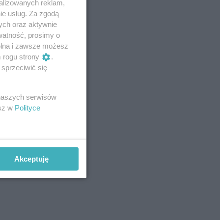
alizowanych reklam,
ie usług. Za zgodą
ych oraz aktywnie
watność, prosimy o
wolna i zawsze możesz
m rogu strony
.
sprzeciwić się
 naszych serwisów
esz w
Polityce
Akceptuję