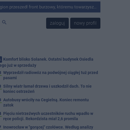
ywne opady deszczu oraz silny wiatr. W wyniku niekorzystnych warunków atmosferycznych strażacy z terenu powiatu interweniowali 13 razy.
search
zaloguj
nowy profil
Komfort blisko Solanek. Ostatni budynek Osiedla
.
ego już w sprzedaży
3
Wyprzedził radiowóz na podwójnej ciągłej tuż przed
pasami
8
Silny wiatr łamał drzewa i uszkodził dach. To nie
koniec ostrzeżeń
3
Autobusy wróciły na Cegielną. Koniec remontu
zatok
4
Pięciu nietrzeźwych uczestników ruchu wpadło w
ręce policji. Rekordzista miał 2,6 promila
7
Inowrocław w "gorącej" czołówce. Według analizy