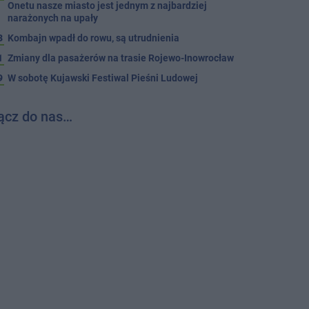
Onetu nasze miasto jest jednym z najbardziej
narażonych na upały
3
Kombajn wpadł do rowu, są utrudnienia
1
Zmiany dla pasażerów na trasie Rojewo-Inowrocław
9
W sobotę Kujawski Festiwal Pieśni Ludowej
ącz do nas…