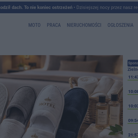
kodził dach. To nie koniec ostrzeżeń
• Dzisiejszej nocy przez nasz region przeszedł front burzowy, któremu towarzyszyły intens
MOTO
PRACA
NIERUCHOMOŚCI
OGŁOSZENIA
Spons
Zieln
11:4
10:0
10:0
09:5
21:5