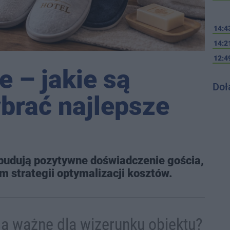
14:4
14:2
12:4
e – jakie są
Doł
ybrać najlepsze
budują pozytywne doświadczenie gościa,
 strategii optymalizacji kosztów.
ą ważne dla wizerunku obiektu?