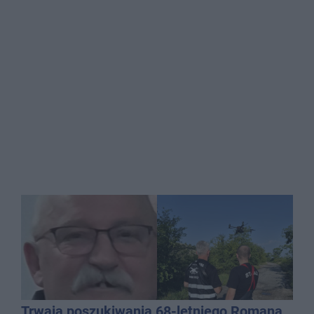
Trwają poszukiwania 68-letniego Romana