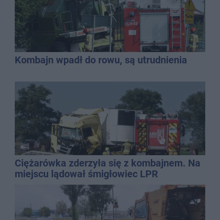
Kombajn wpadł do rowu, są utrudnienia
Ciężarówka zderzyła się z kombajnem. Na
miejscu lądował śmigłowiec LPR