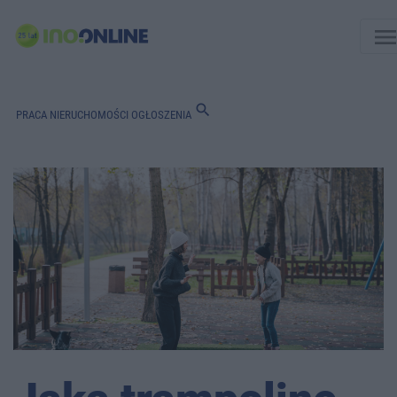
men
search
PRACA
NIERUCHOMOŚCI
OGŁOSZENIA