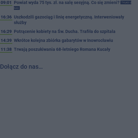
09:01
Powiat wyda 75 tys. zł. na salę sesyjną. Co się zmieni?
TYLKO U
NAS
16:36
Uszkodzili gazociąg i linię energetyczną. Interweniowały
służby
16:29
Potrącenie kobiety na Św. Ducha. Trafiła do szpitala
14:39
Wkrótce kolejna zbiórka gabarytów w Inowrocławiu
11:38
Trwają poszukiwania 68-letniego Romana Kucały
Dołącz do nas…