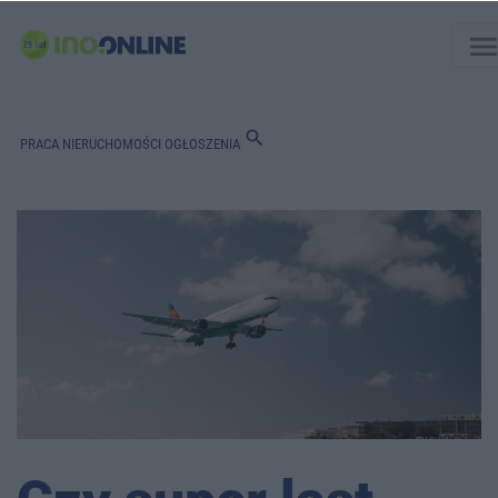
men
search
PRACA
NIERUCHOMOŚCI
OGŁOSZENIA