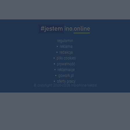
regulamin
reklama
redakcja
pliki cookies
prywatność
reklamacje
gowork.pl
oferty pracy
© copyright 2000-2026 Ino-online Media