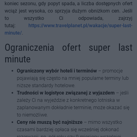
koniec sezonu, gdy popyt spada, a liczba dostępnych ofert
wciąż jest wysoka, co sprzyja dużym obniżkom cen. Jeśli
to wszystko Ci odpowiada, zajrzyj
tutaj:
https://www.travelplanet.pl/wakacje/super-last-
minute/
.
Ograniczenia ofert super last
minute
Ograniczony wybór hoteli i terminów
– promocje
pojawiają się często na mniej popularne terminy lub
niższe standardy hotelowe.
Trudności w logistyce związanej z wyjazdem
– jeśli
zależy Ci na wyjeździe z konkretnego lotniska w
zaplanowanym dokładnie terminie, może okazać się
to niemożliwe.
Ceny nie muszą być najniższe
– mimo wszystko
czasami bardziej opłaca się wcześniej dokonać
rezerwacji, np. pół roku czy 9 miesięcy wcześniej.