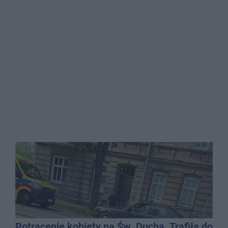
Potrącenie kobiety na Św. Ducha. Trafiła do