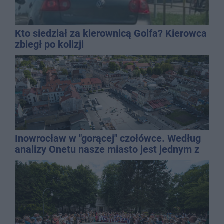
Kto siedział za kierownicą Golfa? Kierowca
zbiegł po kolizji
Inowrocław w "gorącej" czołówce. Według
analizy Onetu nasze miasto jest jednym z
najbardziej narażonych na upały