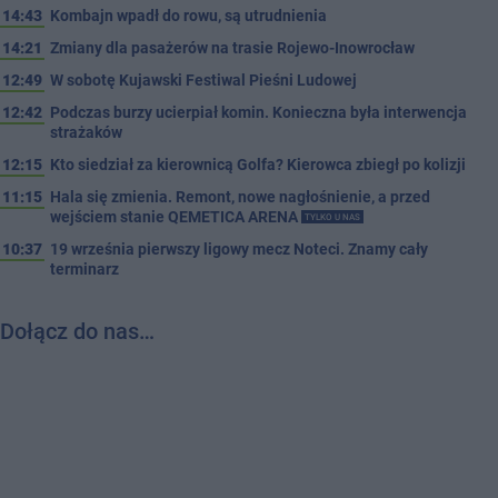
14:43
Kombajn wpadł do rowu, są utrudnienia
14:21
Zmiany dla pasażerów na trasie Rojewo-Inowrocław
12:49
W sobotę Kujawski Festiwal Pieśni Ludowej
12:42
Podczas burzy ucierpiał komin. Konieczna była interwencja
strażaków
12:15
Kto siedział za kierownicą Golfa? Kierowca zbiegł po kolizji
11:15
Hala się zmienia. Remont, nowe nagłośnienie, a przed
wejściem stanie QEMETICA ARENA
TYLKO U NAS
10:37
19 września pierwszy ligowy mecz Noteci. Znamy cały
terminarz
Dołącz do nas…