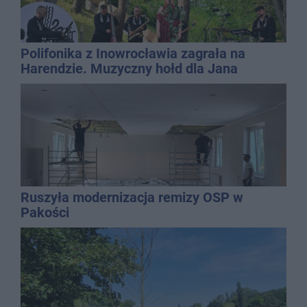
Polifonika z Inowrocławia zagrała na
Harendzie. Muzyczny hołd dla Jana
Kasprowicza
Ruszyła modernizacja remizy OSP w
Pakości