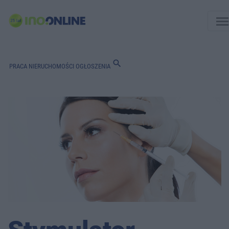
men
search
PRACA
NIERUCHOMOŚCI
OGŁOSZENIA