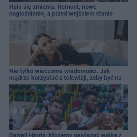
Hala się zmienia. Remont, nowe
nagłośnienie, a przed wejściem stanie
QEMETICA ARENA
Nie tylko wieczorne wiadomości. Jak
mądrze korzystać z telewizji, żeby być na
bieżąco, ale nie żyć w informacyjnym
chaosie?
Darrell Harris: Możemy nawiązać walkę z