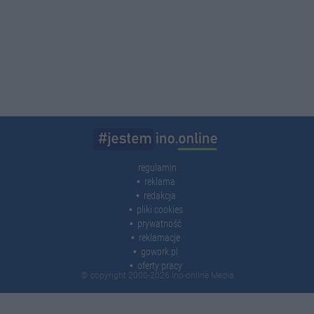
regulamin
reklama
redakcja
pliki cookies
prywatność
reklamacje
gowork.pl
oferty pracy
© copyright 2000-2026 Ino-online Media