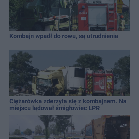
Kombajn wpadł do rowu, są utrudnienia
Ciężarówka zderzyła się z kombajnem. Na
miejscu lądował śmigłowiec LPR