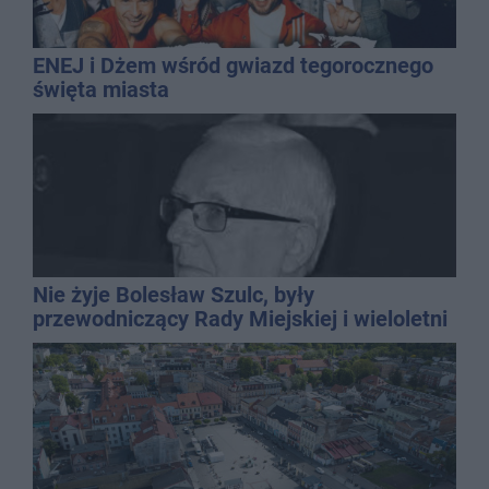
ENEJ i Dżem wśród gwiazd tegorocznego
święta miasta
Nie żyje Bolesław Szulc, były
przewodniczący Rady Miejskiej i wieloletni
dyrektor SP 14