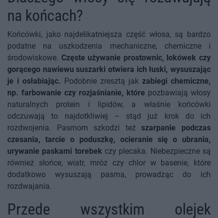
na końcach?
Końcówki, jako najdelikatniejsza część włosa, są bardzo
podatne na uszkodzenia mechaniczne, chemiczne i
środowiskowe.
Częste używanie prostownic, lokówek czy
gorącego nawiewu suszarki otwiera ich łuski, wysuszając
je i osłabiając.
Podobnie zresztą jak
zabiegi chemiczne,
np. farbowanie czy rozjaśnianie, które
pozbawiają włosy
naturalnych protein i lipidów, a właśnie końcówki
odczuwają to najdotkliwiej – stąd już krok do ich
rozdwojenia. Pasmom szkodzi też
szarpanie podczas
czesania, tarcie o poduszkę, ocieranie się o ubrania,
urywanie paskami torebek
czy plecaka. Niebezpieczne są
również słońce, wiatr, mróz czy chlor w basenie, które
dodatkowo wysuszają pasma, prowadząc do ich
rozdwajania.
Przede wszystkim olejek