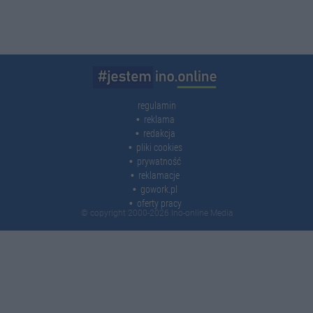
regulamin
reklama
redakcja
pliki cookies
prywatność
reklamacje
gowork.pl
oferty pracy
© copyright 2000-2026 Ino-online Media