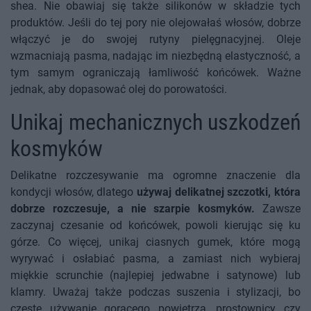
shea. Nie obawiaj się także silikonów w składzie tych
produktów. Jeśli do tej pory nie olejowałaś włosów, dobrze
włączyć je do swojej rutyny pielęgnacyjnej. Oleje
wzmacniają pasma, nadając im niezbędną elastyczność, a
tym samym ograniczają łamliwość końcówek. Ważne
jednak, aby dopasować olej do porowatości.
Unikaj mechanicznych uszkodzeń
kosmyków
Delikatne rozczesywanie ma ogromne znaczenie dla
kondycji włosów, dlatego
używaj delikatnej szczotki, która
dobrze rozczesuje, a nie szarpie kosmyków.
Zawsze
zaczynaj czesanie od końcówek, powoli kierując się ku
górze. Co więcej, unikaj ciasnych gumek, które mogą
wyrywać i osłabiać pasma, a zamiast nich wybieraj
miękkie scrunchie (najlepiej jedwabne i satynowe) lub
klamry. Uważaj także podczas suszenia i stylizacji, bo
częste używanie gorącego powietrza, prostownicy czy