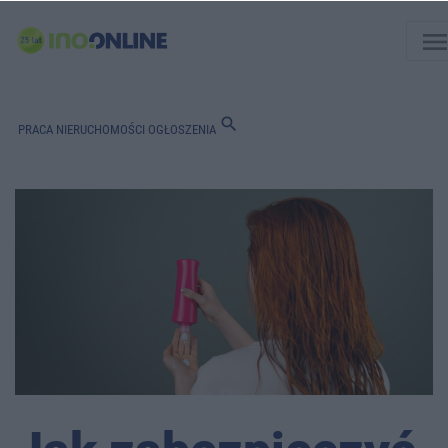
men
search
PRACA
NIERUCHOMOŚCI
OGŁOSZENIA