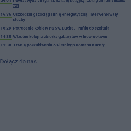
09:01
Powiat wyda 75 tys. zł. na salę sesyjną. Co się zmieni?
TYLKO U
NAS
16:36
Uszkodzili gazociąg i linię energetyczną. Interweniowały
służby
16:29
Potrącenie kobiety na Św. Ducha. Trafiła do szpitala
14:39
Wkrótce kolejna zbiórka gabarytów w Inowrocławiu
11:38
Trwają poszukiwania 68-letniego Romana Kucały
Dołącz do nas…