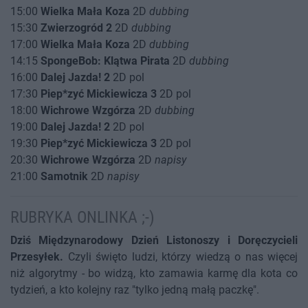
15:00
Wielka Mała Koza
2D
dubbing
15:30
Zwierzogród 2
2D
dubbing
17:00
Wielka Mała Koza
2D
dubbing
14:15
SpongeBob: Klątwa Pirata
2D
dubbing
16:00
Dalej Jazda! 2
2D pol
17:30
Piep*zyć Mickiewicza 3
2D pol
18:00
Wichrowe Wzgórza
2D
dubbing
19:00
Dalej Jazda! 2
2D pol
19:30
Piep*zyć Mickiewicza 3
2D pol
20:30
Wichrowe Wzgórza
2D
napisy
21:00
Samotnik
2D
napisy
RUBRYKA ONLINKA ;-)
Dziś Międzynarodowy Dzień Listonoszy i Doręczycieli
Przesyłek.
Czyli święto ludzi, którzy wiedzą o nas więcej
niż algorytmy - bo widzą, kto zamawia karmę dla kota co
tydzień, a kto kolejny raz "tylko jedną małą paczkę".