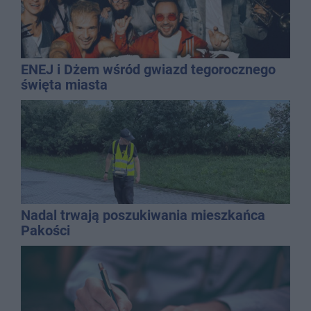
ENEJ i Dżem wśród gwiazd tegorocznego
święta miasta
Nadal trwają poszukiwania mieszkańca
Pakości