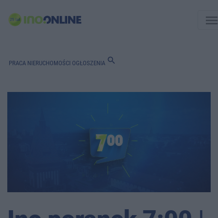
men
search
PRACA
NIERUCHOMOŚCI
OGŁOSZENIA