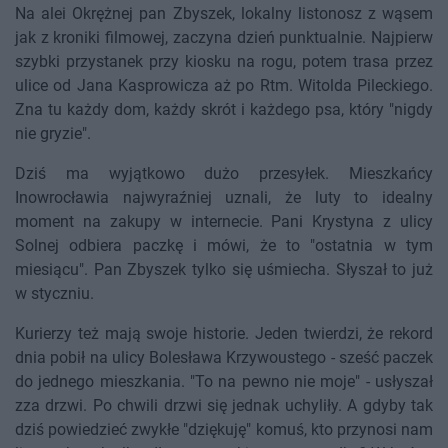
Na alei Okrężnej pan Zbyszek, lokalny listonosz z wąsem
jak z kroniki filmowej, zaczyna dzień punktualnie. Najpierw
szybki przystanek przy kiosku na rogu, potem trasa przez
ulice od Jana Kasprowicza aż po Rtm. Witolda Pileckiego.
Zna tu każdy dom, każdy skrót i każdego psa, który "nigdy
nie gryzie".
Dziś ma wyjątkowo dużo przesyłek. Mieszkańcy
Inowrocławia najwyraźniej uznali, że luty to idealny
moment na zakupy w internecie. Pani Krystyna z ulicy
Solnej odbiera paczkę i mówi, że to "ostatnia w tym
miesiącu". Pan Zbyszek tylko się uśmiecha. Słyszał to już
w styczniu.
Kurierzy też mają swoje historie. Jeden twierdzi, że rekord
dnia pobił na ulicy Bolesława Krzywoustego - sześć paczek
do jednego mieszkania. "To na pewno nie moje" - usłyszał
zza drzwi. Po chwili drzwi się jednak uchyliły. A gdyby tak
dziś powiedzieć zwykłe "dziękuję" komuś, kto przynosi nam