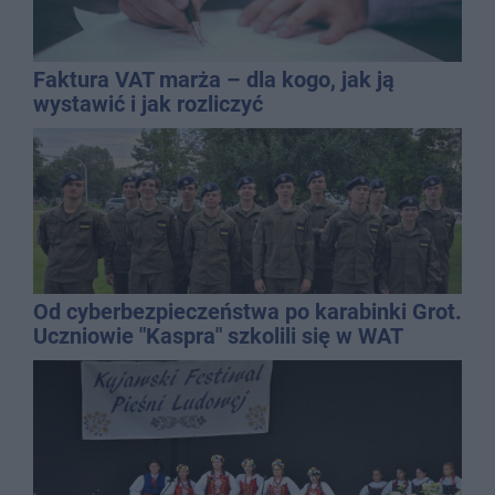
Faktura VAT marża – dla kogo, jak ją
wystawić i jak rozliczyć
Od cyberbezpieczeństwa po karabinki Grot.
Uczniowie "Kaspra" szkolili się w WAT