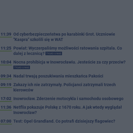
11:39
Od cyberbezpieczeństwa po karabinki Grot. Uczniowie
"Kaspra" szkolili się w WAT
11:25
Powiat: Wyczerpaliśmy możliwości ratowania szpitala. Co
dalej z lecznicą?
TYLKO U NAS
10:04
Nocna prohibicja w Inowrocławiu. Jesteście za czy przeciw?
TYLKO U NAS
09:34
Nadal trwają poszukiwania mieszkańca Pakości
09:19
Zakazy ich nie zatrzymały. Policjanci zatrzymali trzech
kierowców
17:02
Inowrocław. Zderzenie motocykla i samochodu osobowego
11:36
Netflix pokazuje Polskę z 1670 roku. A jak wtedy wyglądał
Inowrocław?
07:00
Test: Opel Grandland. Co potrafi dzisiejszy flagowiec?