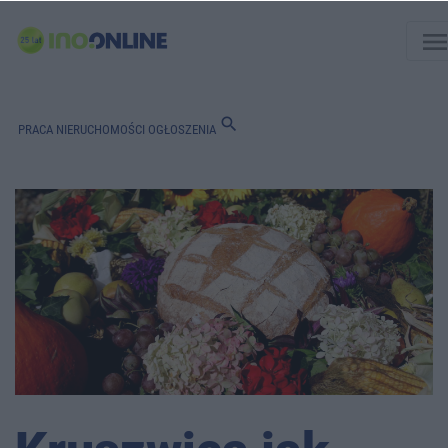
men
search
PRACA
NIERUCHOMOŚCI
OGŁOSZENIA