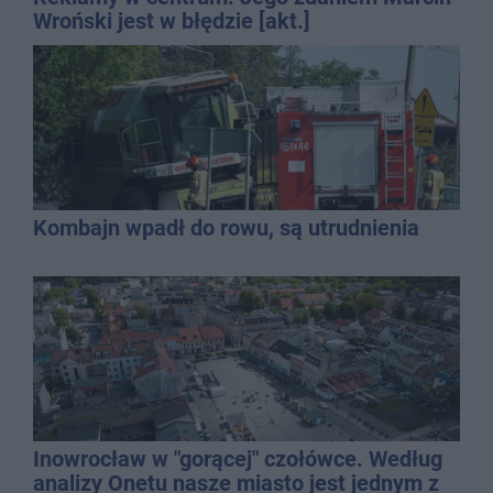
Wroński jest w błędzie [akt.]
Kombajn wpadł do rowu, są utrudnienia
Inowrocław w "gorącej" czołówce. Według
analizy Onetu nasze miasto jest jednym z