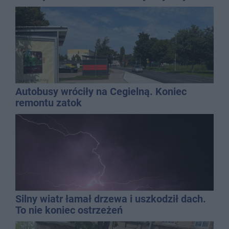
najbardziej narażonych na upały
Autobusy wróciły na Cegielną. Koniec
remontu zatok
Silny wiatr łamał drzewa i uszkodził dach.
To nie koniec ostrzeżeń