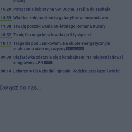
służby
16:29
Potrącenie kobiety na Św. Ducha. Trafiła do szpitala
14:39
Wkrótce kolejna zbiórka gabarytów w Inowrocławiu
11:38
Trwają poszukiwania 68-letniego Romana Kucały
10:52
Za ciężka noga kosztowała go 3 tysiące zł
10:17
Tragedia pod Janikowem. Na słupie energetycznym
znaleziono ciało mężczyzny
AKTUALIZACJA
09:30
Ciężarówka zderzyła się z kombajnem. Na miejscu lądował
śmigłowiec LPR
VIDEO
08:14
Lekarze w USA zbadali Ignasia. Rodzice przekazali wieści
Dołącz do nas…