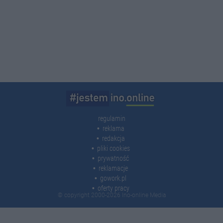
regulamin
reklama
redakcja
pliki cookies
prywatność
reklamacje
gowork.pl
oferty pracy
© copyright 2000-2026 Ino-online Media