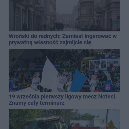
Wroński do radnych: Zamiast ingerować w
prywatną własność zajmijcie się
gospodarką
19 września pierwszy ligowy mecz Noteci.
Znamy cały terminarz