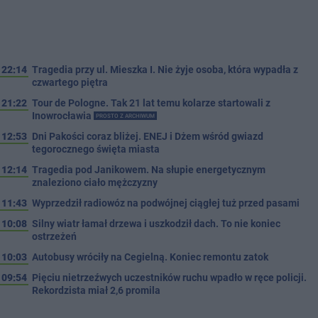
22:14
Tragedia przy ul. Mieszka I. Nie żyje osoba, która wypadła z
czwartego piętra
21:22
Tour de Pologne. Tak 21 lat temu kolarze startowali z
Inowrocławia
PROSTO Z ARCHIWUM
12:53
Dni Pakości coraz bliżej. ENEJ i Dżem wśród gwiazd
tegorocznego święta miasta
12:14
Tragedia pod Janikowem. Na słupie energetycznym
znaleziono ciało mężczyzny
11:43
Wyprzedził radiowóz na podwójnej ciągłej tuż przed pasami
10:08
Silny wiatr łamał drzewa i uszkodził dach. To nie koniec
ostrzeżeń
10:03
Autobusy wróciły na Cegielną. Koniec remontu zatok
09:54
Pięciu nietrzeźwych uczestników ruchu wpadło w ręce policji.
Rekordzista miał 2,6 promila