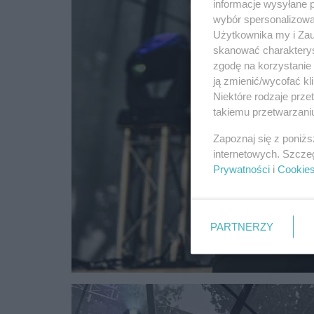
informacje wysyłane 
wybór spersonalizowan
Użytkownika my i Zau
skanować charakterys
zgodę na korzystanie 
ją zmienić/wycofać kl
Niektóre rodzaje prz
takiemu przetwarzaniu
Zapoznaj się z poniż
internetowych. Szcze
Prywatności
i
Cookie
PARTNERZY