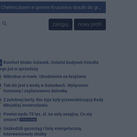
minie Kruszwica doszło do groźnie wyglądającego zdarzenia.
search
zaloguj
nowy profil
Komfort blisko Solanek. Ostatni budynek Osiedla
.
ego już w sprzedaży
6
Mikrobus w rowie. Utrudnienia na krajówce
4
Tak źle jest z wodą w Solankach. Wyłączono
fontannę i zaplanowano dolewkę
5
Z żałobnej karty. Nie żyje były przewodniczący Rady
Miejskiej Inowrocławia
1
Powiat wyda 75 tys. zł. na salę sesyjną. Co się
zmieni?
TYLKO U NAS
6
Uszkodzili gazociąg i linię energetyczną.
Interweniowały służby