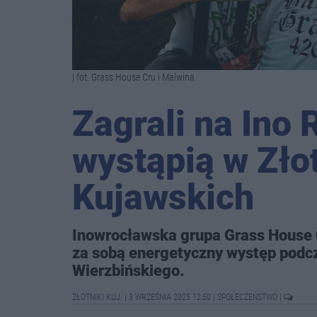
| fot. Grass House Cru i Malwina
Zagrali na Ino
wystąpią w Zło
Kujawskich
Inowrocławska grupa Grass House
za sobą energetyczny występ podcz
Wierzbińskiego.
ZŁOTNIKI KUJ.
|
3 WRZEŚNIA 2025 12:50
|
SPOŁECZEŃSTWO
|