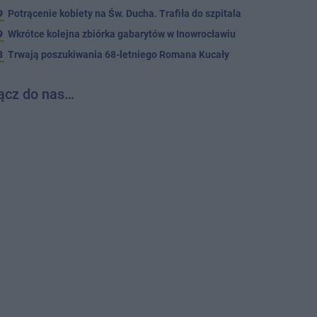
9
Potrącenie kobiety na Św. Ducha. Trafiła do szpitala
9
Wkrótce kolejna zbiórka gabarytów w Inowrocławiu
8
Trwają poszukiwania 68-letniego Romana Kucały
ącz do nas…