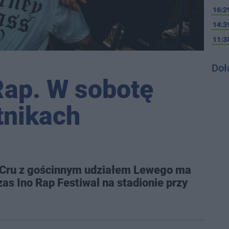
16:2
14:3
11:3
Doł
 Rap. W sobotę
tnikach
 Cru z gościnnym udziałem Lewego ma
as Ino Rap Festiwal na stadionie przy