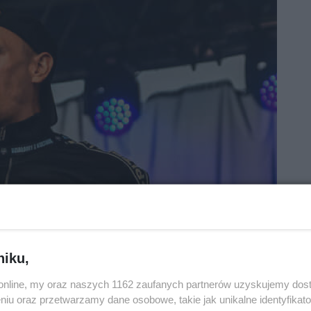
niku,
o.online, my oraz naszych 1162 zaufanych partnerów uzyskujemy dos
niu oraz przetwarzamy dane osobowe, takie jak unikalne identyfikat