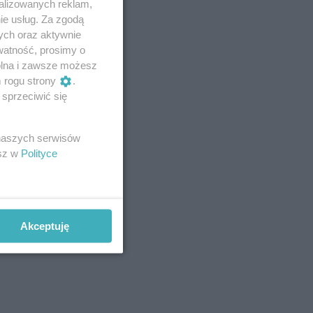
alizowanych reklam,
ie usług. Za zgodą
ych oraz aktywnie
watność, prosimy o
wolna i zawsze możesz
m rogu strony
.
sprzeciwić się
 naszych serwisów
esz w
Polityce
Akceptuję