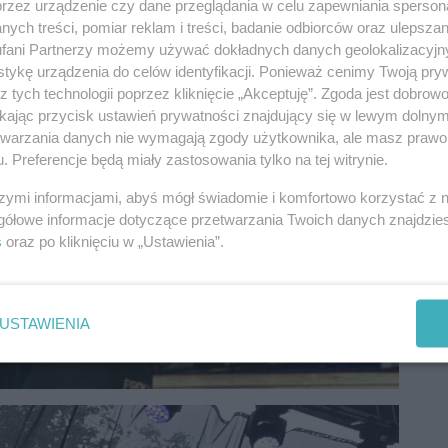
przez urządzenie czy dane przeglądania w celu zapewniania sperson
ych treści, pomiar reklam i treści, badanie odbiorców oraz ulepszan
fani Partnerzy możemy używać dokładnych danych geolokalizacyjn
tykę urządzenia do celów identyfikacji. Ponieważ cenimy Twoją pry
z tych technologii poprzez kliknięcie „Akceptuję”. Zgoda jest dobro
ikając przycisk ustawień prywatności znajdujący się w lewym dolny
etwarzania danych nie wymagają zgody użytkownika, ale masz prawo 
. Preferencje będą miały zastosowania tylko na tej witrynie.
szymi informacjami, abyś mógł świadomie i komfortowo korzystać z
gółowe informacje dotyczące przetwarzania Twoich danych znajdzi
s
oraz po kliknięciu w „Ustawienia”.
USTAWIENIA