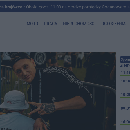
 na krajówce
• Około godz. 11.00 na drodze pomiędzy Gocanowem a Chełmiczkami w g
MOTO
PRACA
NIERUCHOMOŚCI
OGŁOSZENIA
Spons
Zieln
11:1
10:3
10:2
09:0
16:3