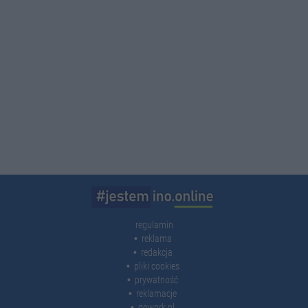
regulamin
reklama
redakcja
pliki cookies
prywatność
reklamacje
gowork.pl