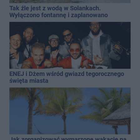
Tak źle jest z wodą w Solankach.
Wyłączono fontannę i zaplanowano
dolewkę
ENEJ i Dżem wśród gwiazd tegorocznego
święta miasta
Jak zorganizować wymarzone wakacje na