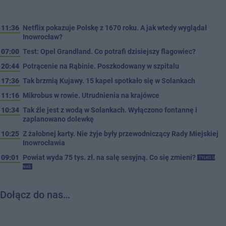
11:36
Netflix pokazuje Polskę z 1670 roku. A jak wtedy wyglądał
Inowrocław?
07:00
Test: Opel Grandland. Co potrafi dzisiejszy flagowiec?
20:44
Potrącenie na Rąbinie. Poszkodowany w szpitalu
17:36
Tak brzmią Kujawy. 15 kapel spotkało się w Solankach
11:16
Mikrobus w rowie. Utrudnienia na krajówce
10:34
Tak źle jest z wodą w Solankach. Wyłączono fontannę i
zaplanowano dolewkę
10:25
Z żałobnej karty. Nie żyje były przewodniczący Rady Miejskiej
Inowrocławia
09:01
Powiat wyda 75 tys. zł. na salę sesyjną. Co się zmieni?
TYLKO U
NAS
Dołącz do nas…