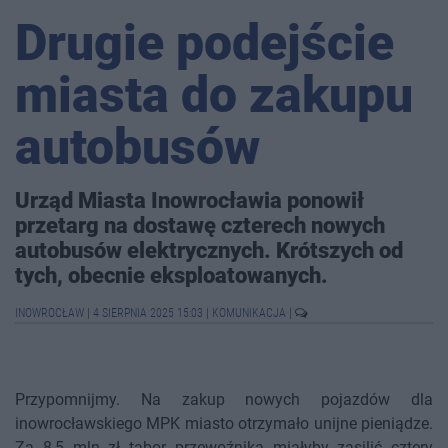
Drugie podejście
miasta do zakupu
autobusów
Urząd Miasta Inowrocławia ponowił
przetarg na dostawę czterech nowych
autobusów elektrycznych. Krótszych od
tych, obecnie eksploatowanych.
INOWROCŁAW
|
4 SIERPNIA 2025 15:03
|
KOMUNIKACJA
|
Przypomnijmy. Na zakup nowych pojazdów dla
inowrocławskiego MPK miasto otrzymało unijne pieniądze.
Za 8,5 mln zł tabor przewoźnika miałyby zasilić cztery