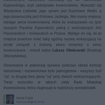
Kujawskiego, czyli założyciela Inowrocławia. Wywodzi się
Władysław Łokietek, jego synem jest Kazimierz Wielki, a
jego prawnuczką jest Królowa Jadwiga. Nie mamy miejsca,
takiego serca Inowrocławia, które by wskazywało na tych
naszych Piastów Kujawskich, jedną z ważniejszych linii
Piastowskich i królewskich w Polsce. Wydaje mi się, że to
miejsce powinno mieć taką ogólną nazwę wskazującą na
ścisły związek z historią skoro mówimy o sercu
Inowrocławia
- mówił radny
Łukasz Oliwkowski
(Koalicja
Obywatelska).
Głosowanie w pierwszej sprawie podczas obrad komisji
statutowej i nazewnictwa było jednogłośne - wszyscy byli
"za", w drugiej dwa głosy "za" przy dwóch wstrzymujących.
Teraz wszystko w rękach całej Rady Miejskiej
Inowrocławia, która zagłosuje w najbliższy poniedziałek.
Maciej Piątek
maciej.piatek@ino.online