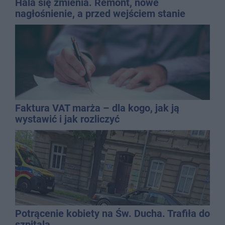
Hala się zmienia. Remont, nowe
nagłośnienie, a przed wejściem stanie
QEMETICA ARENA
Faktura VAT marża – dla kogo, jak ją
wystawić i jak rozliczyć
Potrącenie kobiety na Św. Ducha. Trafiła do
szpitala