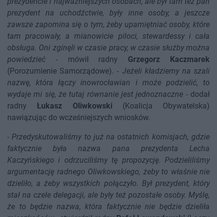
prezydencie i najważniejszych osobach, ale był tam też pan
prezydent na uchodźctwie, były inne osoby, a jeszcze
zawsze zapomina się o tym, żeby upamiętniać osoby, które
tam pracowały, a mianowicie piloci, stewardessy i cała
obsługa. Oni zginęli w czasie pracy, w czasie służby można
powiedzieć
- mówił radny
Grzegorz Kaczmarek
(Porozumienie Samorządowe). -
Jeżeli kładziemy na szali
nazwę, która łączy inowrocławian i może podzielić, to
wydaje mi się, że tutaj równanie jest jednoznaczne
- dodał
radny
Łukasz Oliwkowski
(Koalicja Obywatelska)
nawiązując do wcześniejszych wniosków.
-
Przedyskutowaliśmy to już na ostatnich komisjach, gdzie
faktycznie była nazwa pana prezydenta Lecha
Kaczyńskiego i odrzuciliśmy tę propozycję. Podzieliliśmy
argumentację radnego Oliwkowskiego, żeby to właśnie nie
dzieliło, a żeby wszystkich połączyło. Był prezydent, który
stał na czele delegacji, ale były też pozostałe osoby. Myślę,
że to będzie nazwa, która faktycznie nie będzie dzieliła