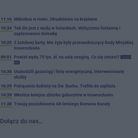
11:16
Mikrobus w rowie. Utrudnienia na krajówce
10:34
Tak źle jest z wodą w Solankach. Wyłączono fontannę i
zaplanowano dolewkę
10:25
Z żałobnej karty. Nie żyje były przewodniczący Rady Miejskiej
Inowrocławia
09:01
Powiat wyda 75 tys. zł. na salę sesyjną. Co się zmieni?
TYLKO U
NAS
16:36
Uszkodzili gazociąg i linię energetyczną. Interweniowały
służby
16:29
Potrącenie kobiety na Św. Ducha. Trafiła do szpitala
14:39
Wkrótce kolejna zbiórka gabarytów w Inowrocławiu
11:38
Trwają poszukiwania 68-letniego Romana Kucały
Dołącz do nas…