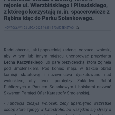
rejonie ul. Wierzbińskiego i Piłsudskiego,
z którego korzystają m.in. spacerowicze z
Rąbina idąc do Parku Solankowego.
INOWROCŁAW
|
22 LIPCA 2025 16:35
|
SPOŁECZEŃSTWO
|
Radni obecnej, jak i poprzedniej kadencji odrzucali wnioski,
aby w tym lub innym miejscu uhonorować prezydenta
Lecha Kaczyńskiego
lub parę prezydencką, która zginęła
pod Smoleńskiem. Pod koniec maja, w trakcie obrad
komisji statutowej i nazewnictwa dyskutowano nad
wnioskiem, aby teren pomiędzy Zakładem Robót
Publicznych a Parkiem Solankowym i boiskami nazwać
Skwerem Pamięci Ofiar Katastrofy Smoleńskiej.
-
Fundacja złożyła wniosek, żeby upamiętnić wszystkie
osoby, które zginęły w katastrofie, bo wszędzie się słyszy o