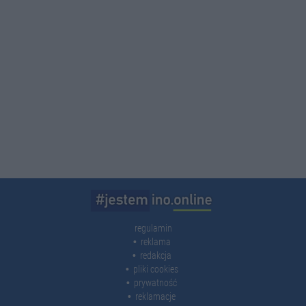
regulamin
reklama
redakcja
pliki cookies
prywatność
reklamacje