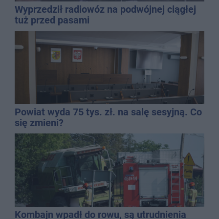
Wyprzedził radiowóz na podwójnej ciągłej
tuż przed pasami
Powiat wyda 75 tys. zł. na salę sesyjną. Co
się zmieni?
Kombajn wpadł do rowu, są utrudnienia