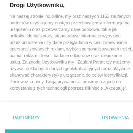
Drogi Użytkowniku,
Na naszej stronie ino.online, my oraz naszych 1162 zaufanych
partnerów uzyskujemy dostęp i przechowujemy informacje na
urządzeniu oraz przetwarzamy dane osobowe, takie jak
unikalne identyfikatory, standardowe informacje wysyłane
przez urządzenie czy dane przeglądania w celu zapewniania
spersonalizowanych reklam, wybór spersonalizowanych treści,
pomiar reklam i treści, badanie odbiorców oraz ulepszanie
usług. Za zgodą Użytkownika my i Zaufani Partnerzy możemy
używać dokładnych danych geolokalizacyjnych oraz aktywnie
skanować charakterystykę urządzenia do celów identyfikacji.
Ponieważ cenimy Twoją prywatność, prosimy o zgodę na
korzystanie z tych technologii poprzez kliknięcie „Akceptuję”.
Zgoda jest dobrowolna i zawsze możesz ją zmienić/wycofać
klikając przycisk ustawień prywatności znajdujący się w lewym
dolnym rogu strony
. Niektóre rodzaje przetwarzania danych
nie wymagają zgody użytkownika, ale masz prawo sprzeciwić
PARTNERZY
USTAWIENIA
się takiemu przetwarzaniu. Preferencje będą miały
zastosowania tylko na tej witrynie.