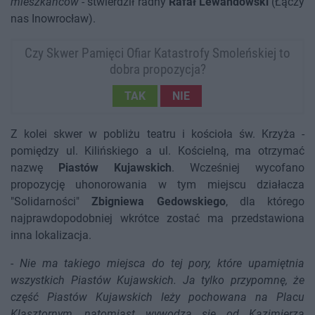
mieszkańców
- stwierdził radny
Rafał Lewandowski
(Łączy
nas Inowrocław).
Czy Skwer Pamięci Ofiar Katastrofy Smoleńskiej to
dobra propozycja?
TAK
NIE
Z kolei skwer w pobliżu teatru i kościoła św. Krzyża -
pomiędzy ul. Kilińskiego a ul. Kościelną, ma otrzymać
nazwę
Piastów Kujawskich
. Wcześniej wycofano
propozycję uhonorowania w tym miejscu działacza
"Solidarności"
Zbigniewa Gedowskiego
, dla którego
najprawdopodobniej wkrótce zostać ma przedstawiona
inna lokalizacja.
-
Nie ma takiego miejsca do tej pory, które upamiętnia
wszystkich Piastów Kujawskich. Ja tylko przypomnę, że
część Piastów Kujawskich leży pochowana na Placu
Klasztornym, natomiast wywodzą się od Kazimierza