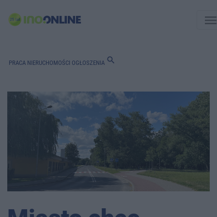
men
search
PRACA
NIERUCHOMOŚCI
OGŁOSZENIA