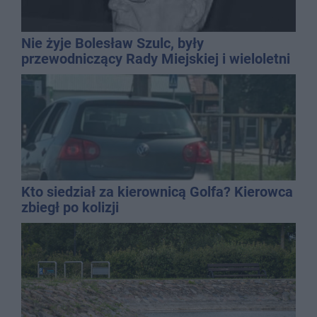
Nie żyje Bolesław Szulc, były
przewodniczący Rady Miejskiej i wieloletni
dyrektor SP 14
Kto siedział za kierownicą Golfa? Kierowca
zbiegł po kolizji