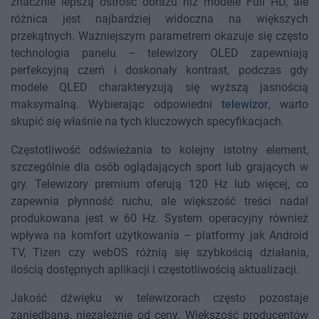
znacznie lepszą ostrość obrazu niż modele Full HD, ale
różnica jest najbardziej widoczna na większych
przekątnych. Ważniejszym parametrem okazuje się często
technologia panelu – telewizory OLED zapewniają
perfekcyjną czerń i doskonały kontrast, podczas gdy
modele QLED charakteryzują się wyższą jasnością
maksymalną. Wybierając odpowiedni
telewizor
, warto
skupić się właśnie na tych kluczowych specyfikacjach.
Częstotliwość odświeżania to kolejny istotny element,
szczególnie dla osób oglądających sport lub grających w
gry. Telewizory premium oferują 120 Hz lub więcej, co
zapewnia płynność ruchu, ale większość treści nadal
produkowana jest w 60 Hz. System operacyjny również
wpływa na komfort użytkowania – platformy jak Android
TV, Tizen czy webOS różnią się szybkością działania,
ilością dostępnych aplikacji i częstotliwością aktualizacji.
Jakość dźwięku w telewizorach często pozostaje
zaniedbana, niezależnie od ceny. Większość producentów