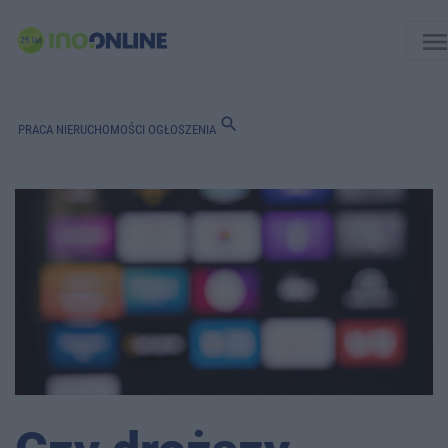
men
search
PRACA
NIERUCHOMOŚCI
OGŁOSZENIA