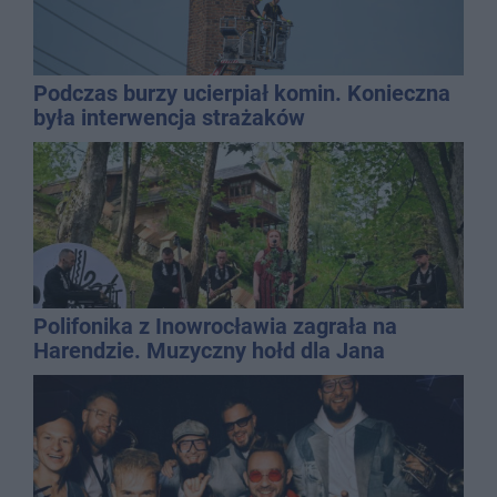
Podczas burzy ucierpiał komin. Konieczna
była interwencja strażaków
Polifonika z Inowrocławia zagrała na
Harendzie. Muzyczny hołd dla Jana
Kasprowicza