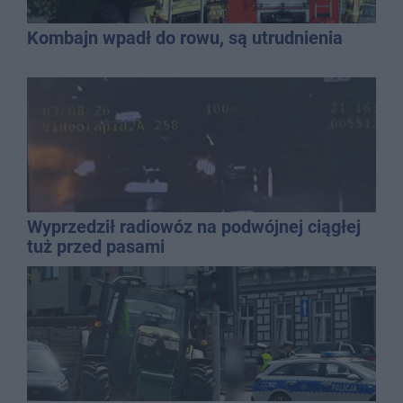
Kombajn wpadł do rowu, są utrudnienia
Wyprzedził radiowóz na podwójnej ciągłej
tuż przed pasami