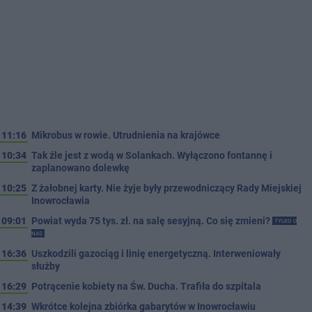
11:16
Mikrobus w rowie. Utrudnienia na krajówce
10:34
Tak źle jest z wodą w Solankach. Wyłączono fontannę i
zaplanowano dolewkę
10:25
Z żałobnej karty. Nie żyje były przewodniczący Rady Miejskiej
Inowrocławia
09:01
Powiat wyda 75 tys. zł. na salę sesyjną. Co się zmieni?
TYLKO U
NAS
16:36
Uszkodzili gazociąg i linię energetyczną. Interweniowały
służby
16:29
Potrącenie kobiety na Św. Ducha. Trafiła do szpitala
14:39
Wkrótce kolejna zbiórka gabarytów w Inowrocławiu