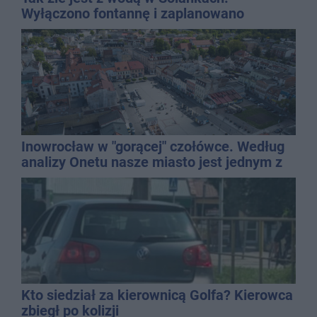
Wyłączono fontannę i zaplanowano
dolewkę
Inowrocław w "gorącej" czołówce. Według
analizy Onetu nasze miasto jest jednym z
najbardziej narażonych na upały
Kto siedział za kierownicą Golfa? Kierowca
zbiegł po kolizji