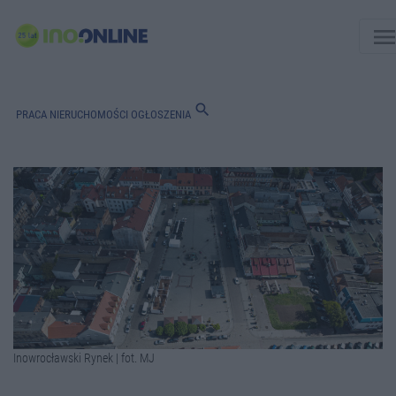
men
search
PRACA
NIERUCHOMOŚCI
OGŁOSZENIA
Inowrocławski Rynek | fot. MJ