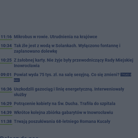
11:16
Mikrobus w rowie. Utrudnienia na krajówce
10:34
Tak źle jest z wodą w Solankach. Wyłączono fontannę i
zaplanowano dolewkę
10:25
Z żałobnej karty. Nie żyje były przewodniczący Rady Miejskiej
Inowrocławia
09:01
Powiat wyda 75 tys. zł. na salę sesyjną. Co się zmieni?
TYLKO U
NAS
16:36
Uszkodzili gazociąg i linię energetyczną. Interweniowały
służby
16:29
Potrącenie kobiety na Św. Ducha. Trafiła do szpitala
14:39
Wkrótce kolejna zbiórka gabarytów w Inowrocławiu
11:38
Trwają poszukiwania 68-letniego Romana Kucały