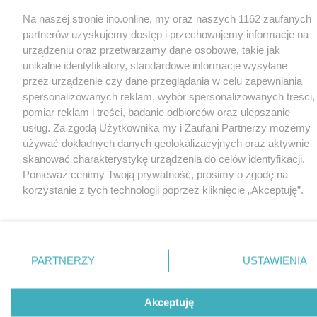
Na naszej stronie ino.online, my oraz naszych 1162 zaufanych
partnerów uzyskujemy dostęp i przechowujemy informacje na
urządzeniu oraz przetwarzamy dane osobowe, takie jak
unikalne identyfikatory, standardowe informacje wysyłane
przez urządzenie czy dane przeglądania w celu zapewniania
spersonalizowanych reklam, wybór spersonalizowanych treści,
pomiar reklam i treści, badanie odbiorców oraz ulepszanie
usług. Za zgodą Użytkownika my i Zaufani Partnerzy możemy
używać dokładnych danych geolokalizacyjnych oraz aktywnie
skanować charakterystykę urządzenia do celów identyfikacji.
Ponieważ cenimy Twoją prywatność, prosimy o zgodę na
korzystanie z tych technologii poprzez kliknięcie „Akceptuję”.
Zgoda jest dobrowolna i zawsze możesz ją zmienić/wycofać
klikając przycisk ustawień prywatności znajdujący się w lewym
dolnym rogu strony
. Niektóre rodzaje przetwarzania danych
nie wymagają zgody użytkownika, ale masz prawo sprzeciwić
PARTNERZY
USTAWIENIA
się takiemu przetwarzaniu. Preferencje będą miały
zastosowania tylko na tej witrynie.
Akceptuję
Zapoznaj się z poniższymi informacjami, abyś mógł świadomie