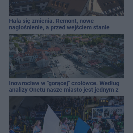
Hala się zmienia. Remont, nowe
nagłośnienie, a przed wejściem stanie
QEMETICA ARENA
Inowrocław w "gorącej" czołówce. Według
analizy Onetu nasze miasto jest jednym z
najbardziej narażonych na upały