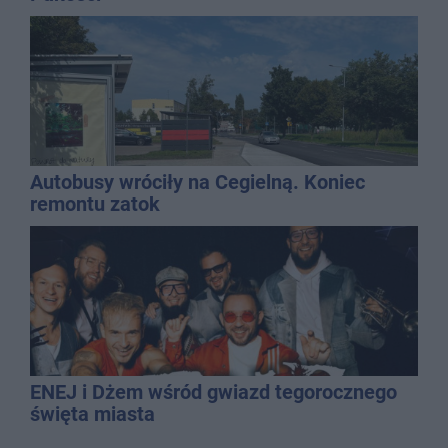
Autobusy wróciły na Cegielną. Koniec
remontu zatok
ENEJ i Dżem wśród gwiazd tegorocznego
święta miasta