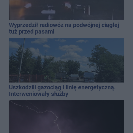
Wyprzedził radiowóz na podwójnej ciągłej
tuż przed pasami
Uszkodzili gazociąg i linię energetyczną.
Interweniowały służby