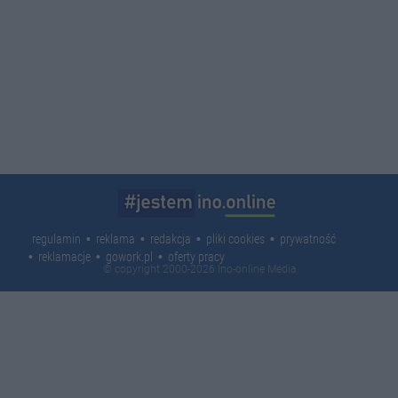
regulamin
reklama
redakcja
pliki cookies
prywatność
reklamacje
gowork.pl
oferty pracy
© copyright 2000-2026 Ino-online Media