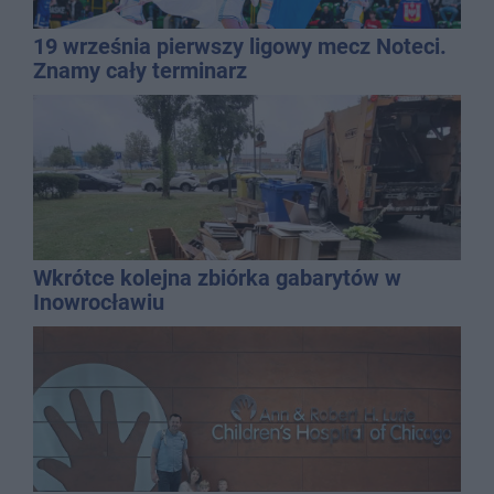
19 września pierwszy ligowy mecz Noteci.
Znamy cały terminarz
Wkrótce kolejna zbiórka gabarytów w
Inowrocławiu