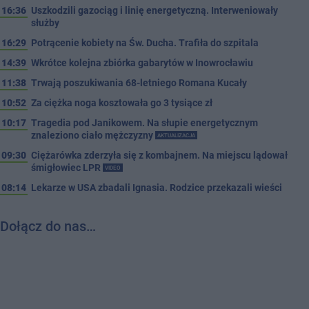
16:36
Uszkodzili gazociąg i linię energetyczną. Interweniowały
służby
16:29
Potrącenie kobiety na Św. Ducha. Trafiła do szpitala
14:39
Wkrótce kolejna zbiórka gabarytów w Inowrocławiu
11:38
Trwają poszukiwania 68-letniego Romana Kucały
10:52
Za ciężka noga kosztowała go 3 tysiące zł
10:17
Tragedia pod Janikowem. Na słupie energetycznym
znaleziono ciało mężczyzny
AKTUALIZACJA
09:30
Ciężarówka zderzyła się z kombajnem. Na miejscu lądował
śmigłowiec LPR
VIDEO
08:14
Lekarze w USA zbadali Ignasia. Rodzice przekazali wieści
Dołącz do nas…