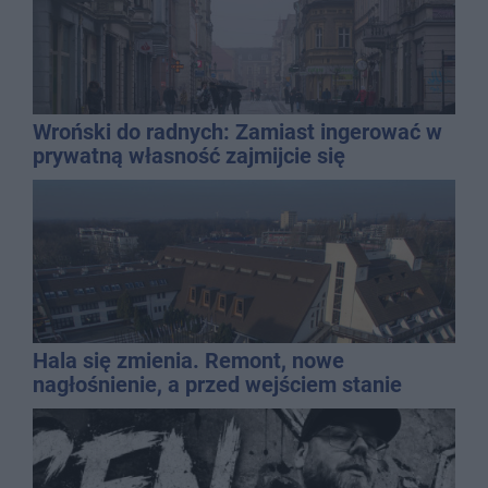
Wroński do radnych: Zamiast ingerować w
prywatną własność zajmijcie się
gospodarką
Hala się zmienia. Remont, nowe
nagłośnienie, a przed wejściem stanie
QEMETICA ARENA