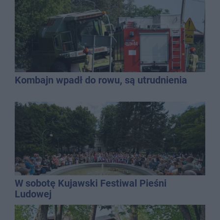
chaosie?
Kombajn wpadł do rowu, są utrudnienia
W sobotę Kujawski Festiwal Pieśni
Ludowej