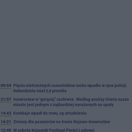
09:54
Pięciu nietrzeźwych uczestników ruchu wpadło w ręce policji.
Rekordzista miał 2,6 promila
21:57
Inowrocław w "gorącej" czołówce. Według analizy Onetu nasze
miasto jest jednym z najbardziej narażonych na upały
14:43
Kombajn wpadł do rowu, są utrudnienia
14:21
Zmiany dla pasażerów na trasie Rojewo-Inowrocław
12:49
W sobotę Kujawski Festiwal Pieśni Ludowej