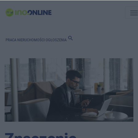
men
search
PRACA
NIERUCHOMOŚCI
OGŁOSZENIA