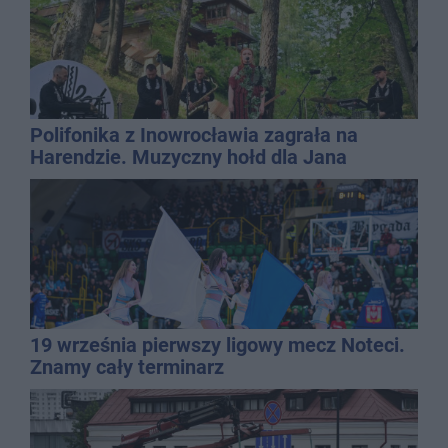
Polifonika z Inowrocławia zagrała na
Harendzie. Muzyczny hołd dla Jana
Kasprowicza
19 września pierwszy ligowy mecz Noteci.
Znamy cały terminarz