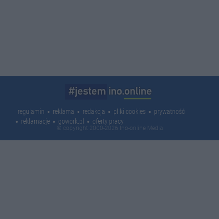
regulamin
reklama
redakcja
pliki cookies
prywatność
reklamacje
gowork.pl
oferty pracy
© copyright 2000-2026 Ino-online Media