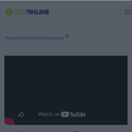
men
search
PRACA
NIERUCHOMOŚCI
OGŁOSZENIA