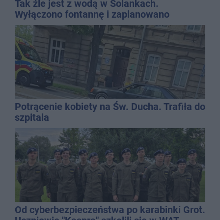
Tak źle jest z wodą w Solankach.
Wyłączono fontannę i zaplanowano
dolewkę
Potrącenie kobiety na Św. Ducha. Trafiła do
szpitala
Od cyberbezpieczeństwa po karabinki Grot.