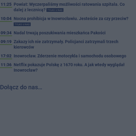
11:25
Powiat: Wyczerpaliśmy możliwości ratowania szpitala. Co
dalej z lecznicą?
TYLKO U NAS
10:04
Nocna prohibicja w Inowrocławiu. Jesteście za czy przeciw?
TYLKO U NAS
09:34
Nadal trwają poszukiwania mieszkańca Pakości
09:19
Zakazy ich nie zatrzymały. Policjanci zatrzymali trzech
kierowców
17:02
Inowrocław. Zderzenie motocykla i samochodu osobowego
11:36
Netflix pokazuje Polskę z 1670 roku. A jak wtedy wyglądał
Inowrocław?
Dołącz do nas…