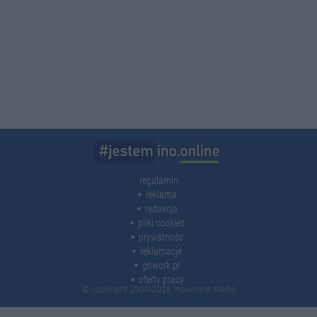
regulamin
reklama
redakcja
pliki cookies
prywatność
reklamacje
gowork.pl
oferty pracy
© copyright 2000-2026 Ino-online Media