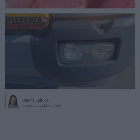
Joanna Labuda
joanna.labuda@ino.online