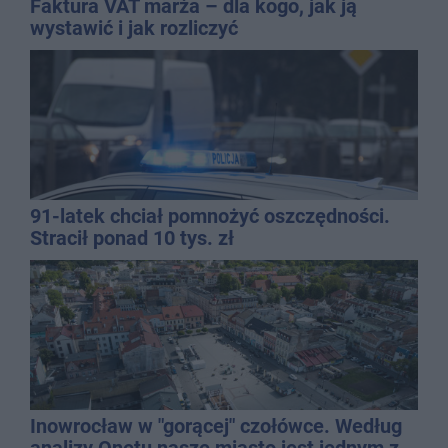
Faktura VAT marża – dla kogo, jak ją
wystawić i jak rozliczyć
91-latek chciał pomnożyć oszczędności.
Stracił ponad 10 tys. zł
Inowrocław w "gorącej" czołówce. Według
analizy Onetu nasze miasto jest jednym z