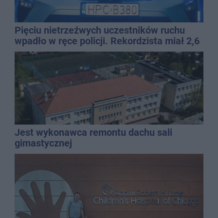
Pięciu nietrzeźwych uczestników ruchu
wpadło w ręce policji. Rekordzista miał 2,6
promila
Jest wykonawca remontu dachu sali
gimastycznej