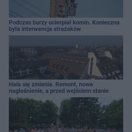
Podczas burzy ucierpiał komin. Konieczna
była interwencja strażaków
Hala się zmienia. Remont, nowe
nagłośnienie, a przed wejściem stanie
QEMETICA ARENA