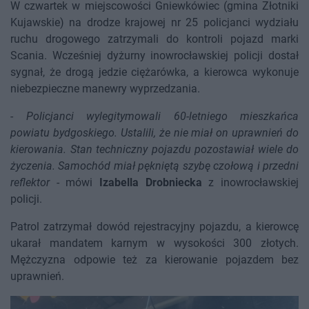
W czwartek w miejscowości Gniewkówiec (gmina Złotniki
Kujawskie) na drodze krajowej nr 25 policjanci wydziału
ruchu drogowego zatrzymali do kontroli pojazd marki
Scania. Wcześniej dyżurny inowrocławskiej policji dostał
sygnał, że drogą jedzie ciężarówka, a kierowca wykonuje
niebezpieczne manewry wyprzedzania.
-
Policjanci wylegitymowali 60-letniego mieszkańca
powiatu bydgoskiego. Ustalili, że nie miał on uprawnień do
kierowania. Stan techniczny pojazdu pozostawiał wiele do
życzenia. Samochód miał pękniętą szybę czołową i przedni
reflektor
- mówi
Izabella Drobniecka
z inowrocławskiej
policji.
Patrol zatrzymał dowód rejestracyjny pojazdu, a kierowcę
ukarał mandatem karnym w wysokości 300 złotych.
Mężczyzna odpowie też za kierowanie pojazdem bez
uprawnień.