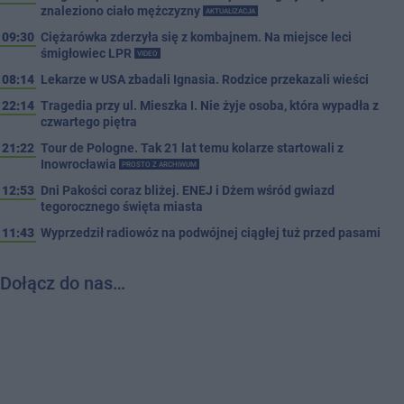
znaleziono ciało mężczyzny
AKTUALIZACJA
09:30
Ciężarówka zderzyła się z kombajnem. Na miejsce leci
śmigłowiec LPR
VIDEO
08:14
Lekarze w USA zbadali Ignasia. Rodzice przekazali wieści
22:14
Tragedia przy ul. Mieszka I. Nie żyje osoba, która wypadła z
czwartego piętra
21:22
Tour de Pologne. Tak 21 lat temu kolarze startowali z
Inowrocławia
PROSTO Z ARCHIWUM
12:53
Dni Pakości coraz bliżej. ENEJ i Dżem wśród gwiazd
tegorocznego święta miasta
11:43
Wyprzedził radiowóz na podwójnej ciągłej tuż przed pasami
Dołącz do nas…